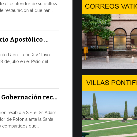
e el esplendor de su belleza
En Gineb
e restauración al que han...
SALVAGUA
TIEMPOS D
En el marco 
acio Apostólico …
por la tarde, 8
anto Padre León XIV” tuvo
9 JULIO, 2026
8 de julio en el Patio del
El mensa
DIÁLOGO 
El Papa León
a Gobernación rec…
su apertura 
de...
ón recibió a S.E. el Sr. Adam
or de Polonia ante la Santa
8 JULIO, 2026
 compartidos que...
Del 6 al 