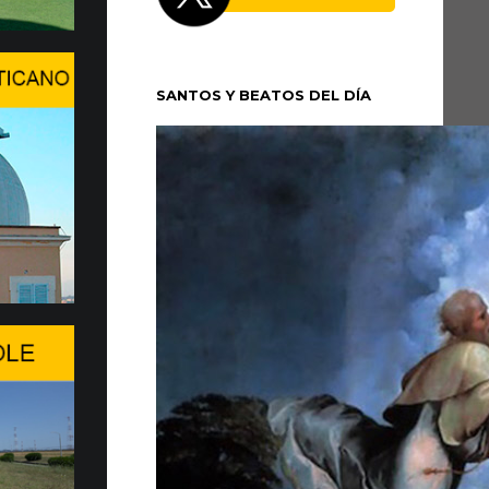
 XIV se trasladó la tarde del domingo 5 de
cio Apostólico de Castel Gandolfo para
SANTOS Y BEATOS DEL DÍA
un período de...
n en Ginebra el WSIS Forum
 en Ginebra la edición 2026 del WSIS
ante cita multilateral de las Naciones Unidas
 sociedad de la información, promovida...
a de entrega de 20 Fiat Top…
MOVILIDAD MÁS SOSTENIBLE