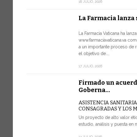
18 JULIO, 2026
La Farmacia lanza 
La Farmacia Vaticana ha lanz
www.farmaciavaticana.va com
a un importante proceso de r
el objetivo de...
17 JULIO, 2026
Firmado un acuerd
Goberna…
ASISTENCIA SANITARI
CONSAGRADAS Y LOS 
Un proyecto de alto valor étic
estudio, análisis y puesta en 
13 JULIO, 2026