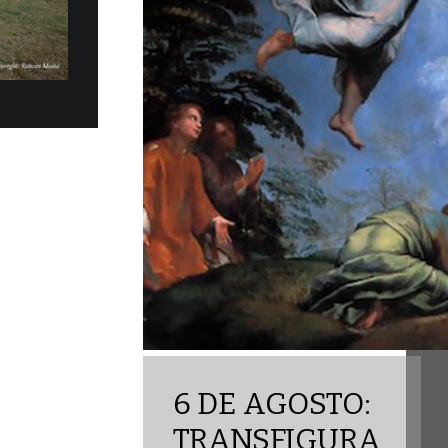
los eléctricos Fiat Topolino fueron
ficialmente, en la mañana del martes 30 de
obernación del Estado...
6 DE AGOSTO:
TRANSFIGURA