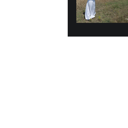
Veinte vehícu
entregados o
junio, a la G
30 JUNIO, 2026