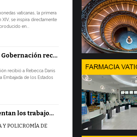
Tres em
monedas vaticanas, la primera
 XIV, se inspira directamente
Desde hoy est
eproducido en...
Comercializac
Gobernación 
10 JULIO, 2026
a Gobernación rec…
En Gine
ión recibió a Rebecca Danis
Ministe
la Embajada de los Estados
EL USO DE
NUNCA ES
TÉCNICA
Uno de los 
entan los trabajo…
CMSI 2026, o
 Y POLICROMÍA DE
9 JULIO, 2026