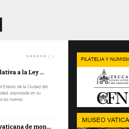
lativa a la Ley …
Concluy
…
l Estado de la Ciudad del
LA NECES
idad, expresada en su
EN CONS
 las nuevas...
En un moment
XIV ha reafir
13 JULIO, 2026
l vaticana de mon…