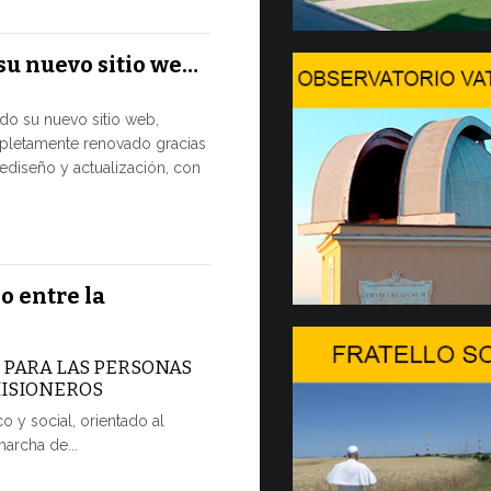
El Papa León
su nuevo sitio we…
julio al Pala
disfrutar de 
ado su nuevo sitio web,
pletamente renovado gracias
7 JULIO, 2026
ediseño y actualización, con
Arranca
2…
Hoy comienza
o entre la
Forum, import
dedicada a la
A PARA LAS PERSONAS
7 JULIO, 2026
MISIONEROS
o y social, orientado al
Ceremoni
marcha de...
POR UNA 