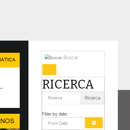
Buscar
en en Ginebra el WSIS Forum
RICERCA
IDAD DEL DIÁLOGO EN UN MUNDO
TANTE TRANSFORMACIÓN
Ricerca
o decisivo para la humanidad, el Papa León
mado la presencia de...
Filter by date: