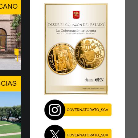
ra, conversación de alto ni…
RDAR A LA PERSONA HUMANA EN
E INTELIGENCIA ARTIFICIAL
del Center Stage del Palexpo, el miércoles
 de julio...
je del Papa en el Foro de l…
EN UN MOMENTO DECISIVO
 XIV asegura la presencia de la Santa Sede y
al diálogo, especialmente en este momento
27 de julio, el Papa León …