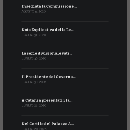
Insediata la Commissione …
La Farmaci
AGOSTO 5, 2026
LUGLIO 17, 20
Nota Esplicativa della Le…
Siglato ac
LUGLIO 31, 2026
LUGLIO 13, 20
La serie divisionale vati…
A Ginevra 
LUGLIO 30, 2026
LUGLIO 13, 20
Il Presidente del Governa…
Tre emiss
LUGLIO 30, 2026
LUGLIO 10, 20
A Catania presentati i la…
A Ginevra 
LUGLIO 21, 2026
LUGLIO 9, 202
Nel Cortile del Palazzo A…
A Ginevra
LUGLIO 20, 2026
LUGLIO 9, 202