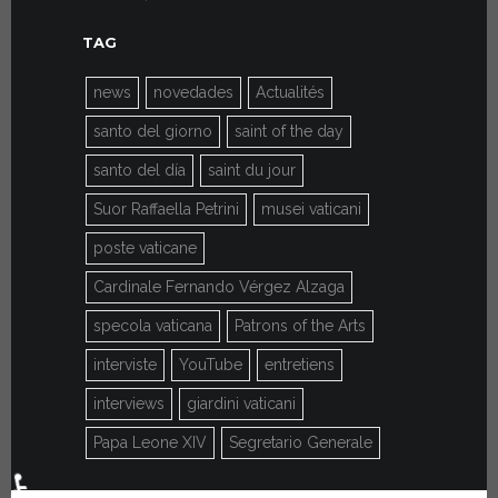
TAG
news
novedades
Actualités
santo del giorno
saint of the day
santo del día
saint du jour
Suor Raffaella Petrini
musei vaticani
poste vaticane
Cardinale Fernando Vérgez Alzaga
specola vaticana
Patrons of the Arts
interviste
YouTube
entretiens
interviews
giardini vaticani
Papa Leone XIV
Segretario Generale
♿