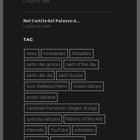
LUGLIO 21, 2026
LUGLIO 9, 202
Nel Cortile del Palazzo A…
A Ginevra
LUGLIO 20, 2026
LUGLIO 9, 202
TAG
news
novedades
Actualités
santo del giorno
saint of the day
santo del día
saint du jour
Suor Raffaella Petrini
musei vaticani
poste vaticane
Cardinale Fernando Vérgez Alzaga
specola vaticana
Patrons of the Arts
interviste
YouTube
entretiens