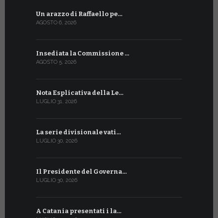
Un arazzo di Raffaello pe…
Il Preside
AGOSTO 6, 2026
LUGLIO 18, 20
Insediata la Commissione …
La Farmaci
AGOSTO 5, 2026
LUGLIO 17, 20
Nota Esplicativa della Le…
Siglato ac
LUGLIO 31, 2026
LUGLIO 13, 20
La serie divisionale vati…
A Ginevra 
LUGLIO 30, 2026
LUGLIO 13, 20
Il Presidente del Governa…
Tre emiss
LUGLIO 30, 2026
LUGLIO 10, 20
A Catania presentati i la…
A Ginevra 