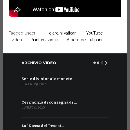
Tagged under:
giardini vaticani
YouTube
video
Piantumazione
Albero dei Tulipani
ARCHIVIO VIDEO
Serie divisionale monete …
Il Santuar
LUGLIO 29, 2026
APRILE 3, 202
Cerimonia di consegna di …
Nei Giardi
LUGLIO 9, 2026
MARZO 30, 20
La "Nassa del Pescat…
Nuovo vid