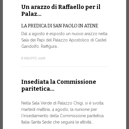
Un arazzo di Raffaello per il
La Farm
Palaz…
sito w
LA PREDICA DI SAN PAOLO IN ATENE
La Farmacia
Dal 4 agosto è esposto un nuovo arazzo nella
web www.fa
Sala dei Papi del Palazzo Apostolico di Castel
rinnovato, 
Gandolfo. Raffigura...
di restylin
un’esperien
6 AGOSTO, 2026
17 LUGLIO, 20
Insediata la Commissione
paritetica…
Siglato
Govern
Nella Sala Verde di Palazzo Chigi, si è svolta,
ASSISTEN
martedì mattina, 4 agosto, la riunione per
E AI MIS
l'insediamento della Commissione paritetica
Un progetto
Italia-Santa Sede che seguirà le attività...
finalizzato