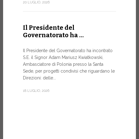
Forum
20 LUGLIO, 2026
DIALOGO 
Papa Leone 
Il Presidente del
Santa Sede 
Governatorato ha …
soprattutto
8 LUGLIO, 20
Il Presidente del Governatorato ha incontrato
S.E. il Signor Adam Mariusz Kwiatkowski,
Ambasciatore di Polonia presso la Santa
Sede, per progetti condivisi che riguardano le
Dal 6 a
Direzioni: delle...
XIV a…
18 LUGLIO, 2026
Papa Leone 
pomeriggio,
di Castel G
Vi rimarrà fi
7 LUGLIO, 20