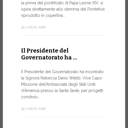
la prima del pontificato di Papa Leone XIV, si
ispira direttamente allo stemma del Pontefice,
Da oggi son
riprodotto in copertina...
Commerciali
Numismatic
30 LUGLIO, 2026
della Città
emissioni n
Il Presidente del
10 LUGLIO, 20
Governatorato ha …
A Ginev
Il Presidente del Governatorato ha incontrato
la Signora Rebecca Danis Webb, Vice Capo
Roundt
Missione dell’Ambasciata degli Stati Uniti
d’America presso la Santa Sede, per progetti
L’USO DE
NON È MA
condivisi...
PURAMEN
30 LUGLIO, 2026
Momento di
organizzato
Telecomunic