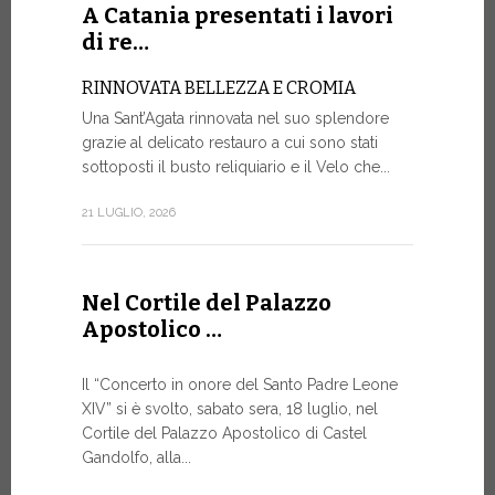
Roundtable.
A Catania presentati i lavori
di re…
9 LUGLIO, 20
RINNOVATA BELLEZZA E CROMIA
Una Sant’Agata rinnovata nel suo splendore
A Gine
grazie al delicato restauro a cui sono stati
alto liv
sottoposti il busto reliquiario e il Velo che...
SALVAGU
21 LUGLIO, 2026
UMANA AI
ARTIFICI
Nella corni
Nel Cortile del Palazzo
mercoledì p
Apostolico …
Ginevra, un
9 LUGLIO, 20
Il “Concerto in onore del Santo Padre Leone
XIV” si è svolto, sabato sera, 18 luglio, nel
Cortile del Palazzo Apostolico di Castel
Gandolfo, alla...
Il Mess