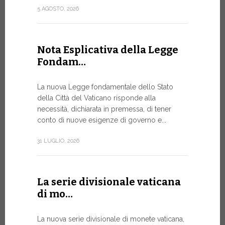
attuazione 
5 AGOSTO, 2026
punto...
13 LUGLIO, 20
Nota Esplicativa della Legge
Fondam…
A Ginev
La nuova Legge fondamentale dello Stato
Forum 
della Città del Vaticano risponde alla
necessità, dichiarata in premessa, di tener
IL BISOG
conto di nuove esigenze di governo e...
IN RAPI
In un mome
31 LUGLIO, 2026
XIV ha assi
Sede...
La serie divisionale vaticana
13 LUGLIO, 20
di mo…
La nuova serie divisionale di monete vaticana,
Tre em