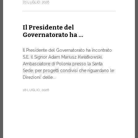
Forum
20 LUGLIO, 2026
DIALOGO 
Papa Leone 
Il Presidente del
Santa Sede 
Governatorato ha …
soprattutto
8 LUGLIO, 20
Il Presidente del Governatorato ha incontrato
S.E. il Signor Adam Mariusz Kwiatkowski,
Ambasciatore di Polonia presso la Santa
Sede, per progetti condivisi che riguardano le
Dal 6 a
Direzioni: delle...
XIV a…
18 LUGLIO, 2026
Papa Leone 
pomeriggio,
di Castel G
Vi rimarrà fi
7 LUGLIO, 20