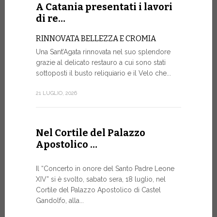
Roundtable.
A Catania presentati i lavori
di re…
9 LUGLIO, 20
RINNOVATA BELLEZZA E CROMIA
Una Sant’Agata rinnovata nel suo splendore
A Gine
grazie al delicato restauro a cui sono stati
alto liv
sottoposti il busto reliquiario e il Velo che...
SALVAGU
21 LUGLIO, 2026
UMANA AI
ARTIFICI
Nella corni
Nel Cortile del Palazzo
mercoledì p
Apostolico …
Ginevra, un
9 LUGLIO, 20
Il “Concerto in onore del Santo Padre Leone
XIV” si è svolto, sabato sera, 18 luglio, nel
Cortile del Palazzo Apostolico di Castel
Gandolfo, alla...
Il Mess