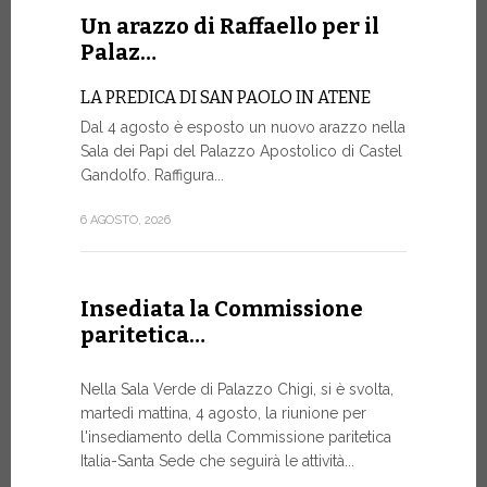
Un arazzo di Raffaello per il
La Farm
Palaz…
sito w
LA PREDICA DI SAN PAOLO IN ATENE
La Farmacia
Dal 4 agosto è esposto un nuovo arazzo nella
web www.fa
Sala dei Papi del Palazzo Apostolico di Castel
rinnovato, 
Gandolfo. Raffigura...
di restylin
un’esperien
6 AGOSTO, 2026
17 LUGLIO, 20
Insediata la Commissione
paritetica…
Siglato
Govern
Nella Sala Verde di Palazzo Chigi, si è svolta,
ASSISTEN
martedì mattina, 4 agosto, la riunione per
E AI MIS
l'insediamento della Commissione paritetica
Un progetto
Italia-Santa Sede che seguirà le attività...
finalizzato