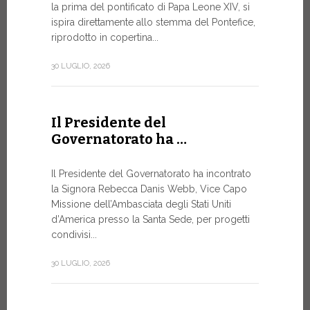
la prima del pontificato di Papa Leone XIV, si
ispira direttamente allo stemma del Pontefice,
Da oggi son
riprodotto in copertina...
Commerciali
Numismatic
30 LUGLIO, 2026
della Città
emissioni n
Il Presidente del
10 LUGLIO, 20
Governatorato ha …
A Ginev
Il Presidente del Governatorato ha incontrato
la Signora Rebecca Danis Webb, Vice Capo
Roundt
Missione dell’Ambasciata degli Stati Uniti
d’America presso la Santa Sede, per progetti
L’USO DE
NON È MA
condivisi...
PURAMEN
30 LUGLIO, 2026
Momento di
organizzato
Telecomunic