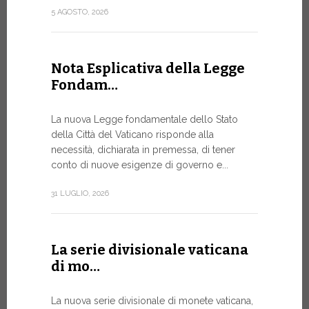
attuazione 
5 AGOSTO, 2026
punto...
13 LUGLIO, 20
Nota Esplicativa della Legge
Fondam…
A Ginev
La nuova Legge fondamentale dello Stato
Forum 
della Città del Vaticano risponde alla
necessità, dichiarata in premessa, di tener
IL BISOG
conto di nuove esigenze di governo e...
IN RAPI
In un mome
31 LUGLIO, 2026
XIV ha assi
Sede...
La serie divisionale vaticana
13 LUGLIO, 20
di mo…
La nuova serie divisionale di monete vaticana,
Tre em