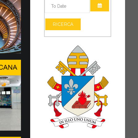
APRI IL CALEND
accordo tra Governatorato, …
APRI IL CALEND
A SANITARIA AI CONSACRATI E AI
RICERCA
RI
al valore etico e sociale, finalizzato allo
ofondimento e attuazione di una soluzione
al punto...
a conclusi il WSIS Forum e …
O DI DIALOGO IN UN MONDO IN
AMBIAMENTO
o di svolta epocale, Papa Leone XIV ha
 presenza della Santa Sede...