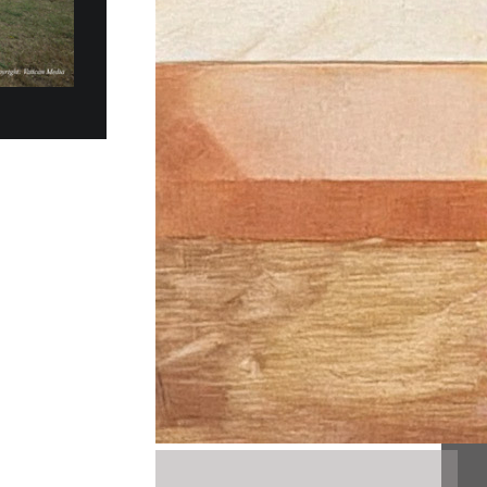
 27 Luglio Papa Leone XIV a…
V si è trasferito, domenica pomeriggio, 5
alazzo Apostolico di Castel Gandolfo, per un
oso. Vi rimarrà fino a...