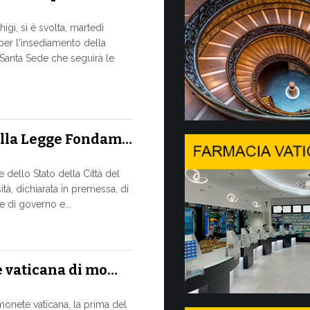
Siglato 
igi, si è svolta, martedì
 per l'insediamento della
ASSISTENZ
-Santa Sede che seguirà le
MISSIONA
Un progetto d
studio, appr
sostenibile, d
ella Legge Fondam…
13 LUGLIO, 2026
dello Stato della Città del
A Ginevr
tà, dichiarata in premessa, di
 di governo e...
IL BISOGN
RAPIDO C
In un moment
assicurato la
e vaticana di mo…
13 LUGLIO, 2026
monete vaticana, la prima del