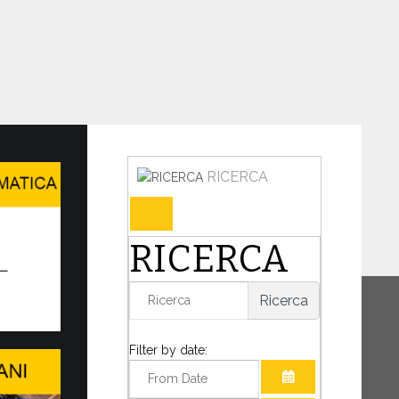
RICERCA
cia lancia il nuovo sito we…
RICERCA
aticana ha lanciato il nuovo sito web
vaticana.va completamente rinnovato,
Ricerca
 importante intervento di restyling e
 per offrire un’esperienza di navigazione
Filter by date: