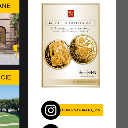
ssioni numismatiche
disponibili sull’e-shop della
zazione Filatelica e Numismatica del
 dello Stato della Città del Vaticano (CFN) tre
oni numismatiche: la moneta...
a la Ministerial Roundtable…
LL’INTELLIGENZA ARTIFICIALE NON
A QUESTIONE PURAMENTE TECNICA
intivo del WSIS Forum 2026, organizzato
nternazionale delle Telecomunicazioni (ITU), è
 Roundtable...