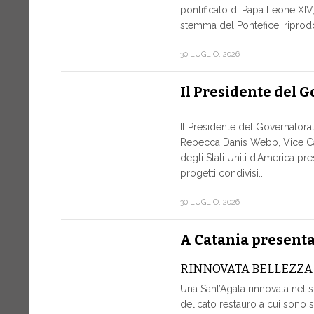
pontificato di Papa Leone XIV, 
stemma del Pontefice, riprodot
30 LUGLIO, 2026
Il Presidente del 
Il Presidente del Governatora
Rebecca Danis Webb, Vice Ca
degli Stati Uniti d’America pr
progetti condivisi...
30 LUGLIO, 2026
A Catania presentat
RINNOVATA BELLEZZA
Una Sant’Agata rinnovata nel 
delicato restauro a cui sono st