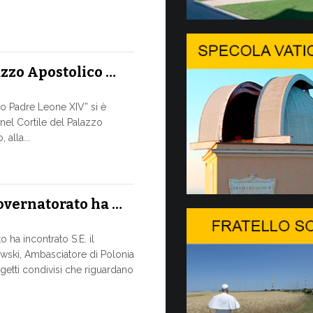
A Ginevr
SALVAGUA
TEMPI DE
azzo Apostolico …
Nella cornic
pomeriggio, 8
conversazione
to Padre Leone XIV” si è
 nel Cortile del Palazzo
9 LUGLIO, 2026
alla...
Il Messa
DIALOGO 
Governatorato ha …
Papa Leone XI
sua apertura 
 ha incontrato S.E. il
svolta...
wski, Ambasciatore di Polonia
getti condivisi che riguardano
8 LUGLIO, 2026