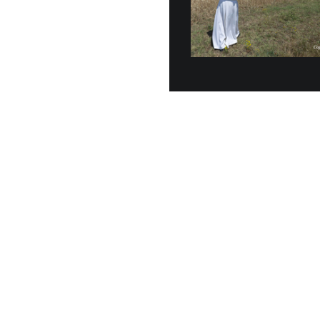
Dal 6 al
Papa Leone XI
luglio, nel P
periodo di rip
7 LUGLIO, 2026