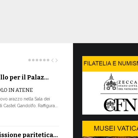
llo per il Palaz…
La Farma
OLO IN ATENE
La Farmacia V
ovo arazzo nella Sala dei
www.farmacia
 Castel Gandolfo. Raffigura...
attraverso un
aggiornamento
più...
17 LUGLIO, 2026
ssione paritetica…