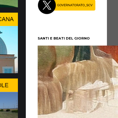
a conversazione ad alto liv…
RDIA DELLA PERSONA UMANA AI
LL’INTELLIGENZA ARTIFICIALE
e del Center Stage del Palexpo, mercoledì
 luglio, si è tenuta a Ginevra, una
SANTI E BEATI DEL GIORNO
...
ggio del Papa al WSIS Forum…
IN UNA SVOLTA EPOCALE
V assicura la presenza della Santa Sede e la
al dialogo, soprattutto in questo momento di