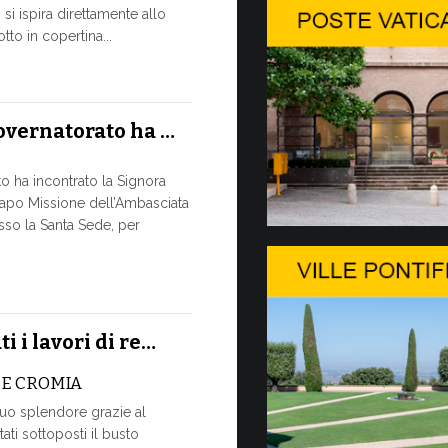
si ispira direttamente allo
Tre emi
to in copertina...
Da oggi sono 
Commercializ
Governatorato
Governatorato ha …
nuove emissi
to ha incontrato la Signora
10 LUGLIO, 2026
po Missione dell’Ambasciata
esso la Santa Sede, per
A Ginevr
L’USO DE
È MAI UN
Momento dist
i i lavori di re…
dall’Unione I
la Ministerial
 E CROMIA
suo splendore grazie al
9 LUGLIO, 2026
ati sottoposti il busto