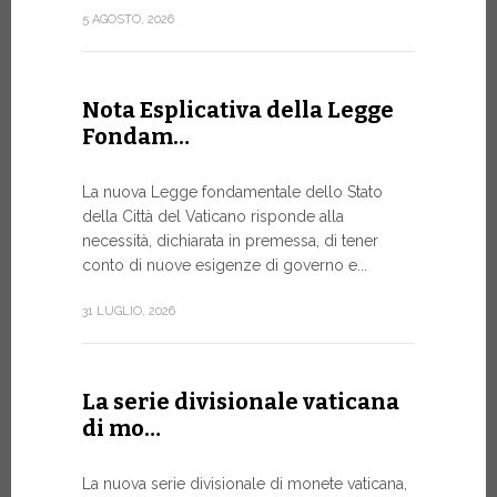
attuazione 
5 AGOSTO, 2026
punto...
13 LUGLIO, 20
Nota Esplicativa della Legge
Fondam…
A Ginev
La nuova Legge fondamentale dello Stato
Forum 
della Città del Vaticano risponde alla
necessità, dichiarata in premessa, di tener
IL BISOG
conto di nuove esigenze di governo e...
IN RAPI
In un mome
31 LUGLIO, 2026
XIV ha assi
Sede...
La serie divisionale vaticana
13 LUGLIO, 20
di mo…
La nuova serie divisionale di monete vaticana,
Tre em