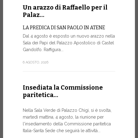
Un arazzo di Raffaello per il
La Farm
Palaz…
sito w
LA PREDICA DI SAN PAOLO IN ATENE
La Farmacia
Dal 4 agosto è esposto un nuovo arazzo nella
web www.fa
Sala dei Papi del Palazzo Apostolico di Castel
rinnovato, 
Gandolfo. Raffigura...
di restylin
un’esperien
6 AGOSTO, 2026
17 LUGLIO, 20
Insediata la Commissione
paritetica…
Siglato
Govern
Nella Sala Verde di Palazzo Chigi, si è svolta,
ASSISTEN
martedì mattina, 4 agosto, la riunione per
E AI MIS
l'insediamento della Commissione paritetica
Un progetto
Italia-Santa Sede che seguirà le attività...
finalizzato