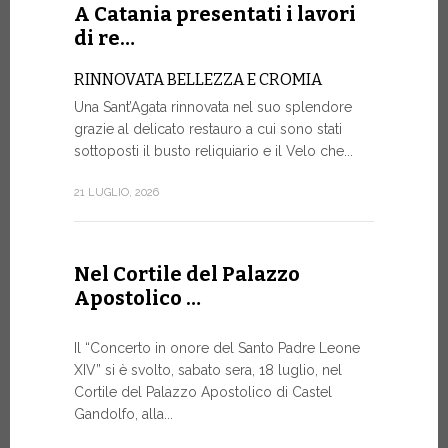
Roundtable.
A Catania presentati i lavori
di re…
9 LUGLIO, 20
RINNOVATA BELLEZZA E CROMIA
Una Sant’Agata rinnovata nel suo splendore
A Gine
grazie al delicato restauro a cui sono stati
alto liv
sottoposti il busto reliquiario e il Velo che...
SALVAGU
21 LUGLIO, 2026
UMANA AI
ARTIFICI
Nella corni
Nel Cortile del Palazzo
mercoledì p
Apostolico …
Ginevra, un
9 LUGLIO, 20
Il “Concerto in onore del Santo Padre Leone
XIV” si è svolto, sabato sera, 18 luglio, nel
Cortile del Palazzo Apostolico di Castel
Gandolfo, alla...
Il Mess