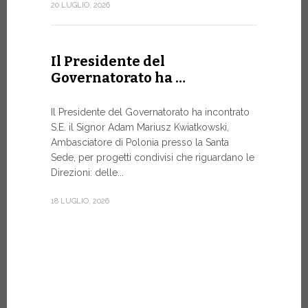
Forum
20 LUGLIO, 2026
DIALOGO 
Papa Leone 
Il Presidente del
Santa Sede 
Governatorato ha …
soprattutto
8 LUGLIO, 20
Il Presidente del Governatorato ha incontrato
S.E. il Signor Adam Mariusz Kwiatkowski,
Ambasciatore di Polonia presso la Santa
Sede, per progetti condivisi che riguardano le
Dal 6 a
Direzioni: delle...
XIV a…
18 LUGLIO, 2026
Papa Leone 
pomeriggio,
di Castel G
Vi rimarrà fi
7 LUGLIO, 20