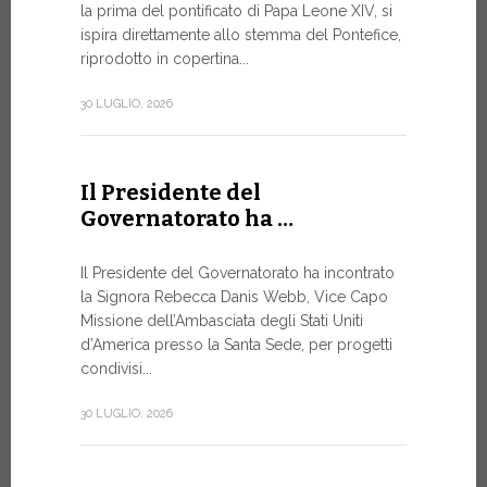
la prima del pontificato di Papa Leone XIV, si
ispira direttamente allo stemma del Pontefice,
Da oggi son
riprodotto in copertina...
Commerciali
Numismatic
30 LUGLIO, 2026
della Città
emissioni n
Il Presidente del
10 LUGLIO, 20
Governatorato ha …
A Ginev
Il Presidente del Governatorato ha incontrato
la Signora Rebecca Danis Webb, Vice Capo
Roundt
Missione dell’Ambasciata degli Stati Uniti
d’America presso la Santa Sede, per progetti
L’USO DE
NON È MA
condivisi...
PURAMEN
30 LUGLIO, 2026
Momento di
organizzato
Telecomunic