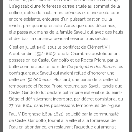
Il s'agissait d'une forteresse carrée située au sommet de la
colline, dotée de hauts murs crénelés et d'une petite cour
encore existante, entourée d'un puissant bastion qui la
rendait presque imprenable. Après quelques décennies,
elle passa aux mains de la famille Savelli qui, avec des hauts
et des bas, la conserva pendant environ trois siècles.
C'est en juillet 1596, sous le pontificat de Clément VIII
Aldobrandini (l592-1605), que la Chambre apostolique prit
possession de Castel Gandolfo et de Rocca Priora, par la
bulle connue sous le nom de
Congrégation des Barons
, les
confisquant aux Savelli qui avaient refusé d'honorer une
dette de 150.000 écus. Plus tard, une partie de la dette fut
remboursée et Rocca Priora retourna aux Savelli, tandis que
Castel Gandolfo fut déclaré patrimoine inaliénable du Saint-
Siège et définitivement incorporé, par décret consistorial du
27 mai 1604, dans les possessions temporelles de l'Église.
Paul V Borghèse (1605-1621), sollicité par la communauté
de Castel Gandolfo, fournit à la ville et à la forteresse de
l'eau en abondance, en restaurant l'aqueduc qui amenait