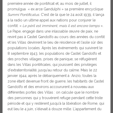
première année de pontificat et, au mois de juillet, il
promulgua « ex arce Gandulphi » sa première encyclique
Summi Pontificatus
. C'est de là que le 24 août 1939, il lança
à la radio un ultime appel aux nations pour conjurer le
conflit: «
Le péril est imminent, mais il est encore temps
».
Le Pape, engagé dans une inlassable œuvre de paix, ne
revint pas à Castel Gandolfo au cours des années du conflit
et les Villas devinrent le lieu de résidence et l'asile sûr des
populations locales. Après les événements qui suivirent le
8 septembre 1943, les populations de Castel Gandolfo et
des proches villages, prises de panique, se réfugièrent
dans les Villas pontificales, qui jouissent des privilèges
d'extraterritorialité, jusqu'au retour du calme. Mais le 22
janvier 1944, après le débarquement à Anzio, toutes la
zone étant devenue front de guerre, les habitants de Castel
Gandolfo et des environs accoururent à nouveau aux
différentes portes des Villas : on calcule que le nombre
des personnes qui y trouvèrent refuge pendant cette triste
période et qui y restèrent jusqu'à la libération de Rome, qui
eut lieu le 4 juin, s'élevait à douze mille. L'appartement du