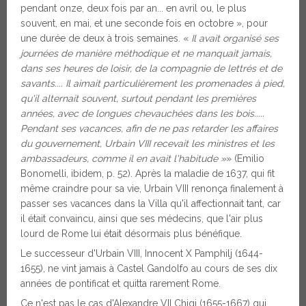
pendant onze, deux fois par an... en avril ou, le plus
souvent, en mai, et une seconde fois en octobre », pour
une durée de deux à trois semaines. «
Il avait organisé ses
journées de manière méthodique et ne manquait jamais,
dans ses heures de loisir, de la compagnie de lettrés et de
savants.... Il aimait particulièrement les promenades à pied,
qu'il alternait souvent, surtout pendant les premières
années, avec de longues chevauchées dans les bois.....
Pendant ses vacances, afin de ne pas retarder les affaires
du gouvernement, Urbain VIII recevait les ministres et les
ambassadeurs, comme il en avait l'habitude »
» (Emilio
Bonomelli, ibidem, p. 52). Après la maladie de 1637, qui fit
même craindre pour sa vie, Urbain VIII renonça finalement à
passer ses vacances dans la Villa qu'il affectionnait tant, car
il était convaincu, ainsi que ses médecins, que l'air plus
lourd de Rome lui était désormais plus bénéfique.
Le successeur d'Urbain VIII, Innocent X Pamphilj (1644-
1655), ne vint jamais à Castel Gandolfo au cours de ses dix
années de pontificat et quitta rarement Rome.
Ce n'est pas le cas d'Alexandre VII Chigi (1655-1667) qui