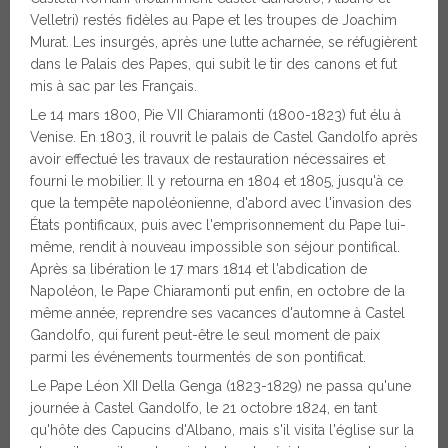
Velletri) restés fidèles au Pape et les troupes de Joachim
Murat. Les insurgés, après une lutte acharnée, se réfugièrent
dans le Palais des Papes, qui subit le tir des canons et fut
mis à sac par les Français.
Le 14 mars 1800, Pie VII Chiaramonti (1800-1823) fut élu à
Venise. En 1803, il rouvrit le palais de Castel Gandolfo après
avoir effectué les travaux de restauration nécessaires et
fourni le mobilier. Il y retourna en 1804 et 1805, jusqu'à ce
que la tempête napoléonienne, d'abord avec l'invasion des
États pontificaux, puis avec l'emprisonnement du Pape lui-
même, rendit à nouveau impossible son séjour pontifical.
Après sa libération le 17 mars 1814 et l'abdication de
Napoléon, le Pape Chiaramonti put enfin, en octobre de la
même année, reprendre ses vacances d'automne à Castel
Gandolfo, qui furent peut-être le seul moment de paix
parmi les événements tourmentés de son pontificat.
Le Pape Léon XII Della Genga (1823-1829) ne passa qu'une
journée à Castel Gandolfo, le 21 octobre 1824, en tant
qu'hôte des Capucins d'Albano, mais s'il visita l'église sur la