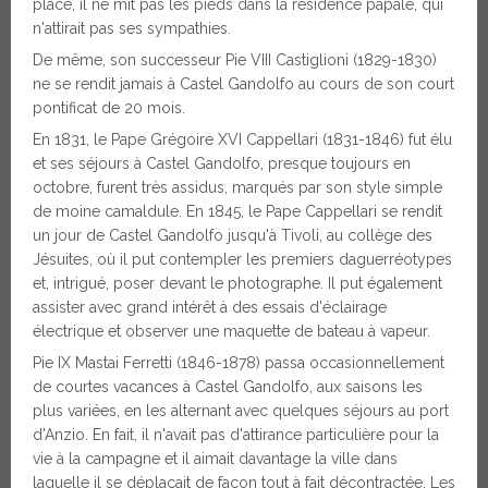
place, il ne mit pas les pieds dans la résidence papale, qui
n'attirait pas ses sympathies.
De même, son successeur Pie VIII Castiglioni (1829-1830)
ne se rendit jamais à Castel Gandolfo au cours de son court
pontificat de 20 mois.
En 1831, le Pape Grégoire XVI Cappellari (1831-1846) fut élu
et ses séjours à Castel Gandolfo, presque toujours en
octobre, furent très assidus, marqués par son style simple
de moine camaldule. En 1845, le Pape Cappellari se rendit
un jour de Castel Gandolfo jusqu'à Tivoli, au collège des
Jésuites, où il put contempler les premiers daguerréotypes
et, intrigué, poser devant le photographe. Il put également
assister avec grand intérêt à des essais d'éclairage
électrique et observer une maquette de bateau à vapeur.
Pie IX Mastai Ferretti (1846-1878) passa occasionnellement
de courtes vacances à Castel Gandolfo, aux saisons les
plus variées, en les alternant avec quelques séjours au port
d'Anzio. En fait, il n'avait pas d'attirance particulière pour la
vie à la campagne et il aimait davantage la ville dans
laquelle il se déplaçait de façon tout à fait décontractée. Les