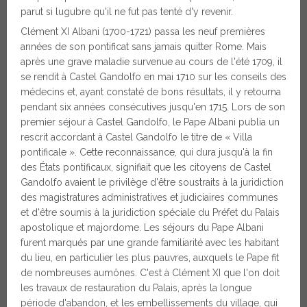
parut si lugubre qu'il ne fut pas tenté d'y revenir.
Clément XI Albani (1700-1721) passa les neuf premières
années de son pontificat sans jamais quitter Rome. Mais
après une grave maladie survenue au cours de l'été 1709, il
se rendit à Castel Gandolfo en mai 1710 sur les conseils des
médecins et, ayant constaté de bons résultats, il y retourna
pendant six années consécutives jusqu'en 1715. Lors de son
premier séjour à Castel Gandolfo, le Pape Albani publia un
rescrit accordant à Castel Gandolfo le titre de « Villa
pontificale ». Cette reconnaissance, qui dura jusqu'à la fin
des États pontificaux, signifiait que les citoyens de Castel
Gandolfo avaient le privilège d'être soustraits à la juridiction
des magistratures administratives et judiciaires communes
et d'être soumis à la juridiction spéciale du Préfet du Palais
apostolique et majordome. Les séjours du Pape Albani
furent marqués par une grande familiarité avec les habitant
du lieu, en particulier les plus pauvres, auxquels le Pape fit
de nombreuses aumônes. C'est à Clément XI que l'on doit
les travaux de restauration du Palais, après la longue
période d'abandon, et les embellissements du village, qui