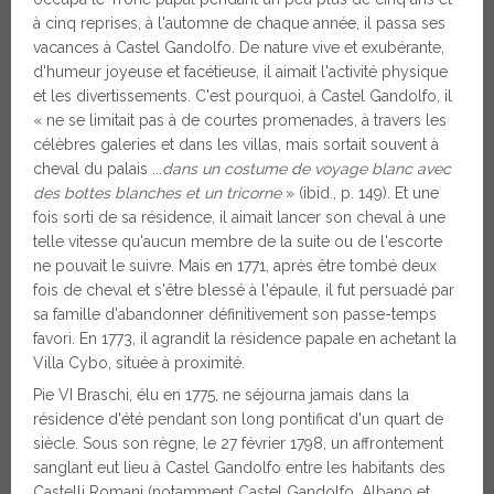
à cinq reprises, à l'automne de chaque année, il passa ses
vacances à Castel Gandolfo. De nature vive et exubérante,
d'humeur joyeuse et facétieuse, il aimait l'activité physique
et les divertissements. C'est pourquoi, à Castel Gandolfo, il
« ne se limitait pas à de courtes promenades, à travers les
célèbres galeries et dans les villas, mais sortait souvent à
cheval du palais ...
dans un costume de voyage blanc avec
des bottes blanches et un tricorne
» (ibid., p. 149). Et une
fois sorti de sa résidence, il aimait lancer son cheval à une
telle vitesse qu'aucun membre de la suite ou de l'escorte
ne pouvait le suivre. Mais en 1771, après être tombé deux
fois de cheval et s'être blessé à l'épaule, il fut persuadé par
sa famille d'abandonner définitivement son passe-temps
favori. En 1773, il agrandit la résidence papale en achetant la
Villa Cybo, située à proximité.
Pie VI Braschi, élu en 1775, ne séjourna jamais dans la
résidence d'été pendant son long pontificat d'un quart de
siècle. Sous son règne, le 27 février 1798, un affrontement
sanglant eut lieu à Castel Gandolfo entre les habitants des
Castelli Romani (notamment Castel Gandolfo, Albano et