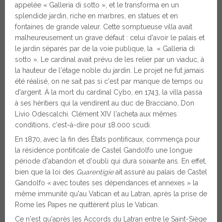
appelée « Galleria di sotto », et le transforma en un
splendide jardin, riche en marbres, en statues et en
fontaines de grande valeur. Cette somptueuse villa avait
malheureusement un grave défaut : celui d'avoir le palais et
le jardin séparés par de la voie publique, la « Galleria di
sotto ». Le cardinal avait prévu de les relier par un viaduc, à
la hauteur de l'étage noble du jardin. Le projet ne fut jamais
été réalisé, on ne sait pas si c'est par manque de temps ou
d'argent. À la mort du cardinal Cybo, en 1743, la villa passa
à ses héritiers qui la vendirent au duc de Bracciano, Don
Livio Odescalchi. Clément XIV l'acheta aux mêmes
conditions, c'est-à-dire pour 18.000 scudi.
En 1870, avec la fin des États pontificaux, commença pour
la résidence pontificale de Castel Gandolfo une longue
période d'abandon et d'oubli qui dura soixante ans. En effet,
bien que la loi des
Guarentigie
ait assuré au palais de Castel
Gandolfo « avec toutes ses dépendances et annexes » la
même immunité qu'au Vatican et au Latran, après la prise de
Rome les Papes ne quittèrent plus le Vatican.
Ce n'est qu'après les Accords du Latran entre le Saint-Siège