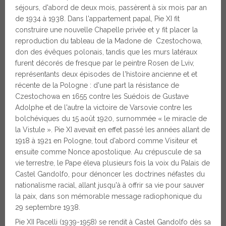
séjours, d'abord de deux mois, passèrent à six mois par an
de 1934 à 1938. Dans l'appartement papal, Pie XI fit
construire une nouvelle Chapelle privée et y fit placer la
reproduction du tableau de la Madone de Czestochowa,
don des évêques polonais, tandis que les murs latéraux
furent décorés de fresque par le peintre Rosen de Lviv,
représentants deux épisodes de l'histoire ancienne et et
récente de la Pologne : d'une part la résistance de
Czestochowa en 1655 contre les Suédois de Gustave
Adolphe et de l'autre la victoire de Varsovie contre les
bolchéviques du 15 août 1920, surnommée « le miracle de
la Vistule ». Pie XI avevait en effet passé les années allant de
1918 à 1921 en Pologne, tout d'abord comme Visiteur et
ensuite comme Nonce apostolique. Au crépuscule de sa
vie terrestre, le Pape éleva plusieurs fois la voix du Palais de
Castel Gandolfo, pour dénoncer les doctrines néfastes du
nationalisme racial, allant jusqu'à à offrir sa vie pour sauver
la paix, dans son mémorable message radiophonique du
29 septembre 1938.
Pie XII Pacelli (1939-1958) se rendit à Castel Gandolfo dès sa