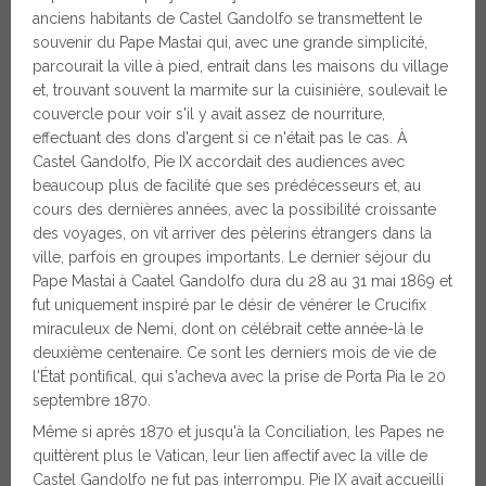
anciens habitants de Castel Gandolfo se transmettent le
souvenir du Pape Mastai qui, avec une grande simplicité,
parcourait la ville à pied, entrait dans les maisons du village
et, trouvant souvent la marmite sur la cuisinière, soulevait le
couvercle pour voir s'il y avait assez de nourriture,
effectuant des dons d'argent si ce n'était pas le cas. À
Castel Gandolfo, Pie IX accordait des audiences avec
beaucoup plus de facilité que ses prédécesseurs et, au
cours des dernières années, avec la possibilité croissante
des voyages, on vit arriver des pèlerins étrangers dans la
ville, parfois en groupes importants. Le dernier séjour du
Pape Mastai à Caatel Gandolfo dura du 28 au 31 mai 1869 et
fut uniquement inspiré par le désir de vénérer le Crucifix
miraculeux de Nemi, dont on célébrait cette année-là le
deuxième centenaire. Ce sont les derniers mois de vie de
l'État pontifical, qui s'acheva avec la prise de Porta Pia le 20
septembre 1870.
Même si après 1870 et jusqu'à la Conciliation, les Papes ne
quittèrent plus le Vatican, leur lien affectif avec la ville de
Castel Gandolfo ne fut pas interrompu. Pie IX avait accueilli