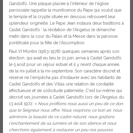
Gandolfo. Une plaque placée à l'intérieur de l'église
paroissiale rappelle la munificence du Pape qui voulut que
le temple et la crypte située en dessous retrouvent leur
splendeur originelle. Le Pape Jean instaura deux traditions à
Castel Gandolfo : la récitation de l'Angelus le dimanche
matin dans la cour du Palais et la Messe dans la paroisse
pontificale pour la fête de l'Assomption.
Paul VI Montini (1963-1978) quelques semaines après son
élection, qui avait eu lieu le 21 juin, arriva à Castel Gandolfo
le 5 août pour un séjour estival et il y revint chaque année,
de la mi-juillet à la mi-septembre. Son caractère discret et
réservé ne l'empêcha pas d'instaurer avec les habitants de
Castel Gandolfo et des Villas une relation de cordialité
affectueuse et de sollicitude paternelle. C'est lui-même qui
décrivit ses journées à Castel Gandolfo lors de l'Angelus du
13 août 1972: «
Nous profitons nous aussi un peu de ce don
que le Seigneur nous offre. Nous respirons ce bon air, nous
admirons la beauté de ce cadre naturel, nous goûtons
l'enchantement de sa lumière et de son silence et nous
cherchons également à restaurer un peu nos pauvres