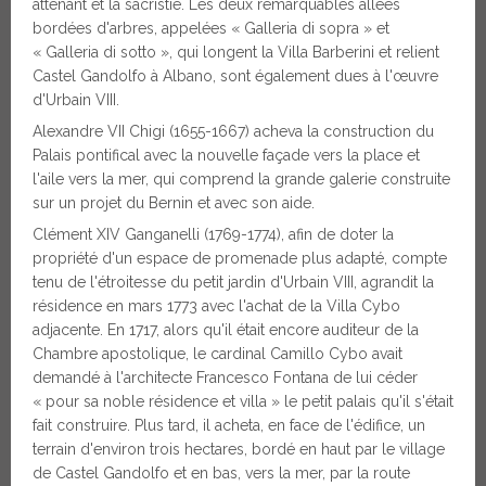
attenant et la sacristie. Les deux remarquables allées
bordées d'arbres, appelées « Galleria di sopra » et
« Galleria di sotto », qui longent la Villa Barberini et relient
Castel Gandolfo à Albano, sont également dues à l'œuvre
d'Urbain VIII.
Alexandre VII Chigi (1655-1667) acheva la construction du
Palais pontifical avec la nouvelle façade vers la place et
l'aile vers la mer, qui comprend la grande galerie construite
sur un projet du Bernin et avec son aide.
Clément XIV Ganganelli (1769-1774), afin de doter la
propriété d'un espace de promenade plus adapté, compte
tenu de l'étroitesse du petit jardin d'Urbain VIII, agrandit la
résidence en mars 1773 avec l'achat de la Villa Cybo
adjacente. En 1717, alors qu'il était encore auditeur de la
Chambre apostolique, le cardinal Camillo Cybo avait
demandé à l'architecte Francesco Fontana de lui céder
« pour sa noble résidence et villa » le petit palais qu'il s'était
fait construire. Plus tard, il acheta, en face de l'édifice, un
terrain d'environ trois hectares, bordé en haut par le village
de Castel Gandolfo et en bas, vers la mer, par la route