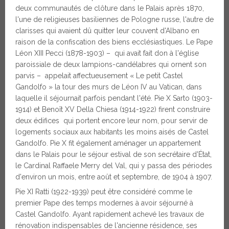
deux communautés de clôture dans le Palais après 1870,
l'une de religieuses basiliennes de Pologne russe, l'autre de
clarisses qui avaient dû quitter leur couvent d'Albano en
raison de la confiscation des biens ecclésiastiques. Le Pape
Léon XIII Pecci (1878-1903) – qui avait fait don à l'église
paroissiale de deux lampions-candélabres qui ornent son
parvis – appelait affectueusement « Le petit Castel
Gandolfo » la tour des murs de Léon IV au Vatican, dans
laquelle il séjournait parfois pendant l'été. Pie X Sarto (1903-
1914) et Benoît XV Della Chiesa (1914-1922) firent construire
deux édifices qui portent encore leur nom, pour servir de
logements sociaux aux habitants les moins aisés de Castel
Gandolfo. Pie X fit également aménager un appartement
dans le Palais pour le séjour estival de son secrétaire d'État,
le Cardinal Raffaele Merry del Val, qui y passa des périodes
d'environ un mois, entre août et septembre, de 1904 à 1907.
Pie XI Ratti (1922-1939) peut être considéré comme le
premier Pape des temps modernes à avoir séjourné à
Castel Gandolfo. Ayant rapidement achevé les travaux de
rénovation indispensables de l'ancienne résidence, ses