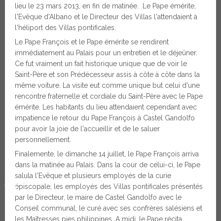
lieu le 23 mars 2013, en fin de matinée. Le Pape émérite,
l'Evêque d'Albano et le Directeur des Villas l'attendaient à
l'héliport des Villas pontificales.
Le Pape François et le Pape émérite se rendirent
immédiatement au Palais pour un entretien et le déjeûner.
Ce fut vraiment un fait historique unique que de voir le
Saint-Père et son Prédécesseur assis à côte à côte dans la
même voiture. La visite eut comme unique but celui d'une
rencontre fraternelle et cordiale du Saint-Père avec le Pape
émérite. Les habitants du lieu attendaient cependant avec
impatience le retour du Pape François à Castel Gandolfo
pour avoir la joie de l'accueillir et de le saluer
personnellement.
Finalemente, le dimanche 14 juillet, le Pape François arriva
dans la matinée au Palais. Dans la cour de celui-ci, le Pape
♿
salula l'Evêque et plusieurs employés de la curie
épiscopale, les employés des Villas pontificales présentés
par le Directeur, le maire de Castel Gandolfo avec le
Conseil communal, le curé avec ses confrères salésiens et
les Maîtresses pies philippines. A midi, le Pape récita