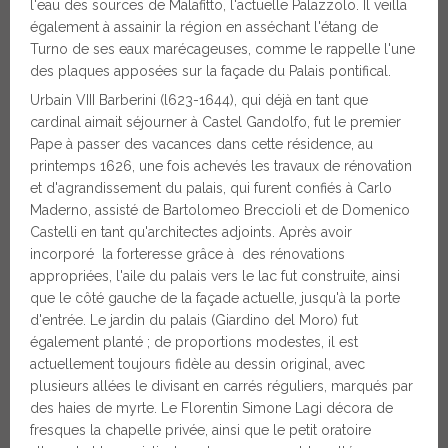
l'eau des sources de Malafitto, l'actuelle Palazzolo. Il veilla
également à assainir la région en asséchant l'étang de
Turno de ses eaux marécageuses, comme le rappelle l'une
des plaques apposées sur la façade du Palais pontifical.
Urbain VIII Barberini (l623-1644), qui déjà en tant que
cardinal aimait séjourner à Castel Gandolfo, fut le premier
Pape à passer des vacances dans cette résidence, au
printemps 1626, une fois achevés les travaux de rénovation
et d'agrandissement du palais, qui furent confiés à Carlo
Maderno, assisté de Bartolomeo Breccioli et de Domenico
Castelli en tant qu'architectes adjoints. Après avoir
incorporé la forteresse grâce à des rénovations
appropriées, l'aile du palais vers le lac fut construite, ainsi
que le côté gauche de la façade actuelle, jusqu'à la porte
d'entrée. Le jardin du palais (Giardino del Moro) fut
également planté ; de proportions modestes, il est
actuellement toujours fidèle au dessin original, avec
plusieurs allées le divisant en carrés réguliers, marqués par
des haies de myrte. Le Florentin Simone Lagi décora de
fresques la chapelle privée, ainsi que le petit oratoire