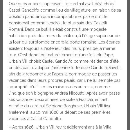
Quelques années auparavant, le cardinal avait déjà choisi
Castel Gandolfo comme lieu de villégiature, en raison de sa
position panoramique incomparable et parce qu'il le
considérait comme l'endroit le plus sain des Castelli
Romani. Dans ce but, il s'était construit une modeste
habitation près des murs du château, à l'étage supérieur de
la tour qui surplombe encore la porte romaine. Les écuries
existent toujours à l'extérieur des murs, près de la même
tour. C'est donc tout naturellement qu'une fois élu Pape,
Urbain VIII choisit Castel Gandolfo comme résidence d'été,
en décidant d'adapter l'ancienne forteresse Gandolfì-Savelli,
afin de « redonner aux Papes la commodité de passer les
vacances dans leurs propres palais, car il ne lui semble pas
approprié d'utiliser les maisons des autres », comme
l'indique son biographe Andrea Nicoletti. Après avoir passé
ses vacances deux années de suite à Frascati, en tant
qu'hôte du cardinal Scipione Borghese, Urbain VIII fixa
finalement au 10 mai 1626 le départ de ses premières
vacances à Castel Gandolfo.
« Après 1626, Urbain VIII revint fidèlement ans à la Villa