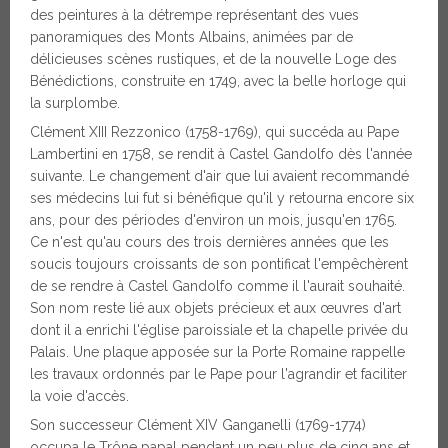
des peintures à la détrempe représentant des vues
panoramiques des Monts Albains, animées par de
délicieuses scènes rustiques, et de la nouvelle Loge des
Bénédictions, construite en 1749, avec la belle horloge qui
la surplombe.
Clément XIII Rezzonico (1758-1769), qui succéda au Pape
Lambertini en 1758, se rendit à Castel Gandolfo dès l'année
suivante. Le changement d'air que lui avaient recommandé
ses médecins lui fut si bénéfique qu'il y retourna encore six
ans, pour des périodes d'environ un mois, jusqu'en 1765.
Ce n'est qu'au cours des trois dernières années que les
soucis toujours croissants de son pontificat l'empêchèrent
de se rendre à Castel Gandolfo comme il l'aurait souhaité.
Son nom reste lié aux objets précieux et aux œuvres d'art
dont il a enrichi l'église paroissiale et la chapelle privée du
Palais. Une plaque apposée sur la Porte Romaine rappelle
les travaux ordonnés par le Pape pour l'agrandir et faciliter
la voie d'accès.
Son successeur Clément XIV Ganganelli (1769-1774)
occupa le Trône papal pendant un peu plus de cinq ans et