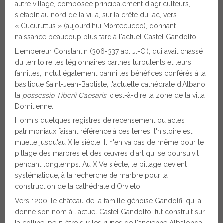
autre village, composée principalement d'agriculteurs,
s'établit au nord de la villa, sur la crête du lac, vers
« Cucuruttus » (aujourd'hui Montecucco), donnant
naissance beaucoup plus tard à l'actuel Castel Gandolfo.
L'empereur Constantin (306-337 ap. J.-C.), qui avait chassé
du territoire les légionnaires parthes turbulents et leurs
familles, inclut également parmi les bénéfices conférés à la
basilique Saint-Jean-Baptiste, l'actuelle cathédrale d'Albano,
la
possessio Tiberii Caesaris
, c'est-à-dire la zone de la villa
Domitienne.
Hormis quelques registres de recensement ou actes
patrimoniaux faisant référence à ces terres, l'histoire est
muette jusqu'au XIIe siècle. Il n'en va pas de même pour le
pillage des marbres et des œuvres d'art qui se poursuivit
pendant longtemps. Au XIVe siècle, le pillage devient
systématique, à la recherche de marbre pour la
construction de la cathédrale d'Orvieto.
Vers 1200, le château de la famille génoise Gandolfi, qui a
donné son nom à l'actuel Castel Gandolfo, fut construit sur
la colline, peut-être sur les ruines de l'ancienne Albalonga.