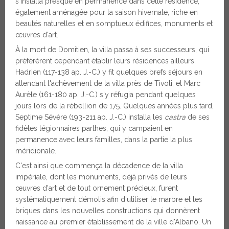
s'installa presque en permanence dans cette résidence,
également aménagée pour la saison hivernale, riche en
beautés naturelles et en somptueux édifices, monuments et
œuvres d'art.
À la mort de Domitien, la villa passa à ses successeurs, qui
préférèrent cependant établir leurs résidences ailleurs.
Hadrien (117-138 ap. J.-C.) y fit quelques brefs séjours en
attendant l'achèvement de la villa près de Tivoli, et Marc
Aurèle (161-180 ap. J.-C.) s'y réfugia pendant quelques
jours lors de la rébellion de 175. Quelques années plus tard,
Septime Sévère (193-211 ap. J.-C.) installa les
castra
de ses
fidèles légionnaires parthes, qui y campaient en
permanence avec leurs familles, dans la partie la plus
méridionale.
C'est ainsi que commença la décadence de la villa
impériale, dont les monuments, déjà privés de leurs
œuvres d'art et de tout ornement précieux, furent
systématiquement démolis afin d'utiliser le marbre et les
briques dans les nouvelles constructions qui donnèrent
naissance au premier établissement de la ville d'Albano. Un