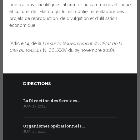
publications scientifiques inhérentes au patrimoine artistique
et culturel de l’État ou qui lui est confié ; elle élabore des
projets de reproduction, de divulgation et d’utilisation
économique.
(Article 14, de la
Loi sur le Gouvernement de l'État de la
Cité du Vatican
N. CCLXXIV du 25 novembre 2018).
DIRECTIONS
La Direction des Services…
JUIN 25, 2024
Organismes opérationnels …
JUIN 25, 2024