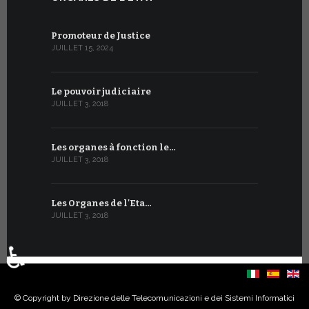
Promoteur de Justice
JUILLET 15, 2024
Le pouvoir judiciaire
JUILLET 3, 2018
Les organes à fonction le…
JUILLET 3, 2018
Les Organes de l'Eta…
JUILLET 3, 2018
♿
Sélectionnez votre langue
© Copyright by Direzione delle Telecomunicazioni e dei Sistemi Informatici