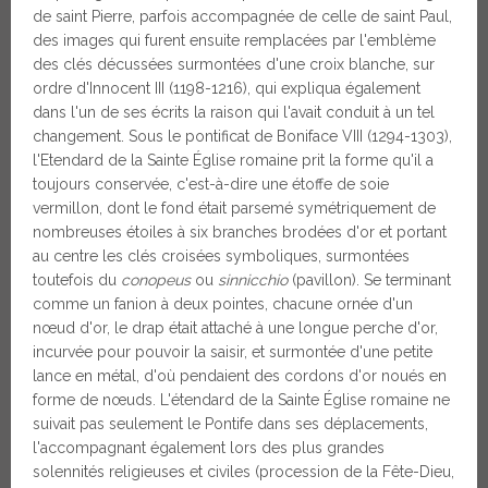
de saint Pierre, parfois accompagnée de celle de saint Paul,
des images qui furent ensuite remplacées par l'emblème
des clés décussées surmontées d'une croix blanche, sur
ordre d'Innocent III (1198-1216), qui expliqua également
dans l'un de ses écrits la raison qui l'avait conduit à un tel
changement. Sous le pontificat de Boniface VIII (1294-1303),
l'Etendard de la Sainte Église romaine prit la forme qu'il a
toujours conservée, c'est-à-dire une étoffe de soie
vermillon, dont le fond était parsemé symétriquement de
nombreuses étoiles à six branches brodées d'or et portant
au centre les clés croisées symboliques, surmontées
toutefois du
conopeus
ou
sinnicchio
(pavillon). Se terminant
comme un fanion à deux pointes, chacune ornée d'un
nœud d'or, le drap était attaché à une longue perche d'or,
incurvée pour pouvoir la saisir, et surmontée d'une petite
lance en métal, d'où pendaient des cordons d'or noués en
forme de nœuds. L'étendard de la Sainte Église romaine ne
suivait pas seulement le Pontife dans ses déplacements,
l'accompagnant également lors des plus grandes
solennités religieuses et civiles (procession de la Fête-Dieu,