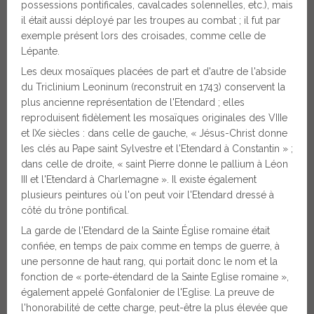
possessions pontificales, cavalcades solennelles, etc.), mais
il était aussi déployé par les troupes au combat ; il fut par
exemple présent lors des croisades, comme celle de
Lépante.
Les deux mosaïques placées de part et d'autre de l'abside
du Triclinium Leoninum (reconstruit en 1743) conservent la
plus ancienne représentation de l'Etendard ; elles
reproduisent fidèlement les mosaïques originales des VIIIe
et IXe siècles : dans celle de gauche, « Jésus-Christ donne
les clés au Pape saint Sylvestre et l'Etendard à Constantin » ;
dans celle de droite, « saint Pierre donne le pallium à Léon
III et l'Etendard à Charlemagne ». Il existe également
plusieurs peintures où l'on peut voir l'Etendard dressé à
côté du trône pontifical.
La garde de l'Etendard de la Sainte Église romaine était
confiée, en temps de paix comme en temps de guerre, à
une personne de haut rang, qui portait donc le nom et la
fonction de « porte-étendard de la Sainte Eglise romaine »,
également appelé Gonfalonier de l'Eglise. La preuve de
l'honorabilité de cette charge, peut-être la plus élevée que