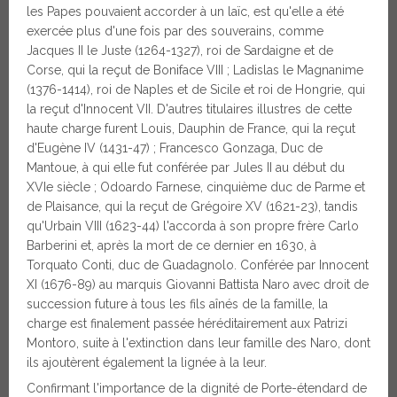
les Papes pouvaient accorder à un laïc, est qu'elle a été
exercée plus d'une fois par des souverains, comme
Jacques II le Juste (1264-1327), roi de Sardaigne et de
Corse, qui la reçut de Boniface VIII ; Ladislas le Magnanime
(1376-1414), roi de Naples et de Sicile et roi de Hongrie, qui
la reçut d'Innocent VII. D'autres titulaires illustres de cette
haute charge furent Louis, Dauphin de France, qui la reçut
d'Eugène IV (1431-47) ; Francesco Gonzaga, Duc de
Mantoue, à qui elle fut conférée par Jules II au début du
XVIe siècle ; Odoardo Farnese, cinquième duc de Parme et
de Plaisance, qui la reçut de Grégoire XV (1621-23), tandis
qu'Urbain VIII (1623-44) l'accorda à son propre frère Carlo
Barberini et, après la mort de ce dernier en 1630, à
Torquato Conti, duc de Guadagnolo. Conférée par Innocent
XI (1676-89) au marquis Giovanni Battista Naro avec droit de
succession future à tous les fils aînés de la famille, la
charge est finalement passée héréditairement aux Patrizi
Montoro, suite à l'extinction dans leur famille des Naro, dont
ils ajoutèrent également la lignée à la leur.
Confirmant l'importance de la dignité de Porte-étendard de