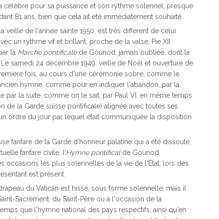
esta célèbre pour sa puissance et son rythme solennel, presque
ndant 81 ans, bien que cela ait été immédiatement souhaité.
veille de l'année sainte 1950, est très différent de celui
un rythme vif et brillant, proche de la valse. Pie XII
par la
Marche pontificale
de Gounod, jamais oubliée, dont la
s. Le samedi 24 décembre 1949, veille de Noël et ouverture de
 première fois, au cours d'une cérémonie sobre, comme le
'ancien hymne, comme pour en indiquer l'abandon, par la
te par la suite, comme on le sait, par Paul VI, en même temps
n de la Garde suisse pontificale) alignée avec toutes ses
'un ordre du jour par lequel était communiquée la disposition
euse fanfare de la Garde d'honneur palatine qui a été dissoute,
elle fanfare civile, l'
Hymne pontifical
de Gounod,
occasions les plus solennelles de la vie de l'État, lors des
ésentant est présent.
drapeau du Vatican est hissé, sous forme solennelle, mais il
Saint-Sacrement, du Saint-Père ou à l'occasion de la
 temps que l'hymne national des pays respectifs, ainsi qu'en