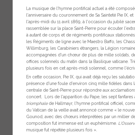
La musique de l'hymne pontifical actuel a été composée
l'anniversaire du couronnement de Sa Sainteté Pie IX, et
l'après-midi du 11 avril 1869, à l'occasion du jubilé sac
rassemblée sur la place Saint-Pierre pour écouter l'extr
à autant de corps et de régiments pontificaux stationné
les Régiments de ligne avec le Maestro Baffo, les Chas
Willimburg, les Carabiniers étrangers, la Légion romain
accompagnées d'un chœur de plus de mille soldats, dev
offices solennels du matin dans la Basilique vaticane. Tr
plusieurs fois en cet après-midi solennel, comme l'écri
En cette occasion, Pie IX, qui avait déjà reçu les saluta
présence d'une foule d'environ cinq mille fidèles dans la
centrale de Saint-Pierre pour répondre aux acclamations
concert. Lors de l'apparition du Pape, les sept fanfares
triomphale
de Hallmayr, l'hymne pontifical officiel, c
du Vatican de la veille avait annoncé comme « le nouv
Gounod, avec des chœurs interprétées par un millier de
composition fut immense est un euphémisme.
L'Osser
musique fut répétée plusieurs fois ».