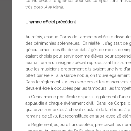
connu depuis longtemps pour ses compositions musicale
très doux
Ave Maria.
L'hymne officiel précédent
Autrefois, chaque Corps de l'armée pontificale dissoute a
des cérémonies solennelles. En réalité, il s'agissait d
généralement des fils de soldats âgés de moins de vin
étaient choisis pour servir comme élèves pour apprendre
leur uniforme un insigne spécial reproduisant l'instrum
que les musiciens proprement dits avaient une lyre d'a
offert par Pie VII à la Garde noble, on trouve égaleme
Dans le règlement sur les exercices et les manœuvres de
devaient être à occupées par les tambours, les trompett
La Gendarmerie pontificale disposait également d'une cél
applaudie à chaque événement civil. Dans ce Corps, dont
quatorze trompettes à cheval et autant de tambours à pi
romains de 1870, fut reconstituée en 1904, avec 28 élé
Le Règlement, aujourd'hui obsolète, prescrivait les norm