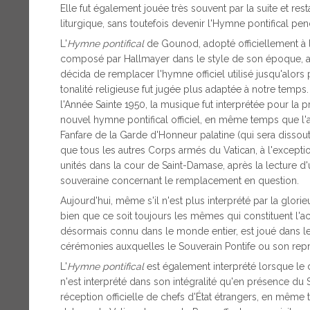
Elle fut également jouée très souvent par la suite et r
liturgique, sans toutefois devenir l'Hymne pontifical pe
L'
Hymne pontifical
de Gounod, adopté officiellement à la 
composé par Hallmayer dans le style de son époque, avec 
décida de remplacer l'hymne officiel utilisé jusqu'alors 
tonalité religieuse fut jugée plus adaptée à notre temp
l'Année Sainte 1950, la musique fut interprétée pour la
nouvel hymne pontifical officiel, en même temps que l
Fanfare de la Garde d'Honneur palatine (qui sera dissou
que tous les autres Corps armés du Vatican, à l'exceptio
unités dans la cour de Saint-Damase, après la lecture d
souveraine concernant le remplacement en question.
Aujourd'hui, même s'il n'est plus interprété par la glori
bien que ce soit toujours les mêmes qui constituent l'actu
désormais connu dans le monde entier, est joué dans les 
cérémonies auxquelles le Souverain Pontife ou son repr
L'
Hymne pontifical
est également interprété lorsque le 
n'est interprété dans son intégralité qu'en présence du 
réception officielle de chefs d'État étrangers, en même