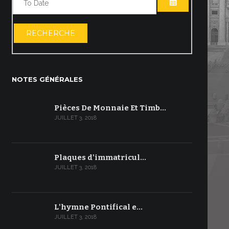
OUVRIR LE C
RECHERCHE
NOTES GÉNÉRALES
Pièces De Monnaie Et Timb…
JUILLET 3, 2018
Plaques d'immatricul…
JUILLET 3, 2018
L'hymne Pontifical e…
JUILLET 3, 2018