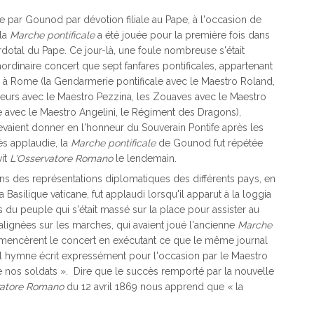
 par Gounod par dévotion filiale au Pape, à l'occasion de
 la
Marche pontificale
a été jouée pour la première fois dans
erdotal du Pape. Ce jour-là, une foule nombreuse s'était
aordinaire concert que sept fanfares pontificales, appartenant
s à Rome (la Gendarmerie pontificale avec le Maestro Roland,
seurs avec le Maestro Pezzina, les Zouaves avec le Maestro
e avec le Maestro Angelini, le Régiment des Dragons),
aient donner en l'honneur du Souverain Pontife après les
ès applaudie, la
Marche pontificale
de Gounod fut répétée
vit
L'Osservatore Romano
le lendemain.
tions des représentations diplomatiques des différents pays, en
 Basilique vaticane, fut applaudi lorsqu'il apparut à la loggia
 du peuple qui s'était massé sur la place pour assister au
 alignées sur les marches, qui avaient joué l'ancienne
Marche
ommencèrent le concert en exécutant ce que le même journal
el hymne écrit expressément pour l'occasion par le Maestro
 nos soldats ». Dire que le succès remporté par la nouvelle
vatore Romano
du 12 avril 1869 nous apprend que « la