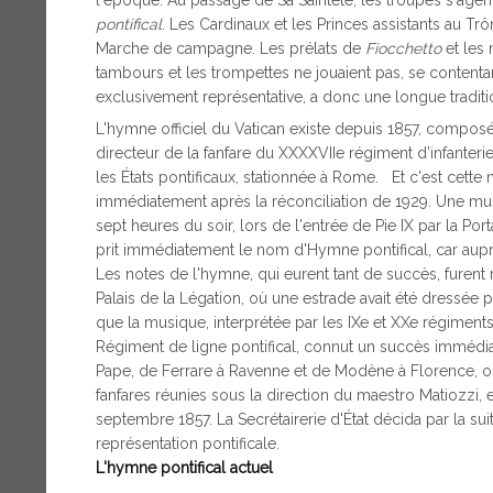
l'époque. Au passage de Sa Sainteté, les troupes s'ageno
pontifical
. Les Cardinaux et les Princes assistants au Trô
Marche de campagne. Les prélats de
Fiocchetto
et les 
tambours et les trompettes ne jouaient pas, se contentant
exclusivement représentative, a donc une longue traditi
L'hymne officiel du Vatican existe depuis 1857, composé 
directeur de la fanfare du XXXXVIIe régiment d'infanter
les États pontificaux, stationnée à Rome. Et c'est cette 
immédiatement après la réconciliation de 1929. Une musiq
sept heures du soir, lors de l'entrée de Pie IX par la 
prit immédiatement le nom d'Hymne pontifical, car auprava
Les notes de l'hymne, qui eurent tant de succès, furent
Palais de la Légation, où une estrade avait été dressée
que la musique, interprétée par les IXe et XXe régiments 
Régiment de ligne pontifical, connut un succès immédi
Pape, de Ferrare à Ravenne et de Modène à Florence, où 
fanfares réunies sous la direction du maestro Matiozzi, e
septembre 1857. La Secrétairerie d'État décida par la
représentation pontificale.
L'hymne pontifical actuel