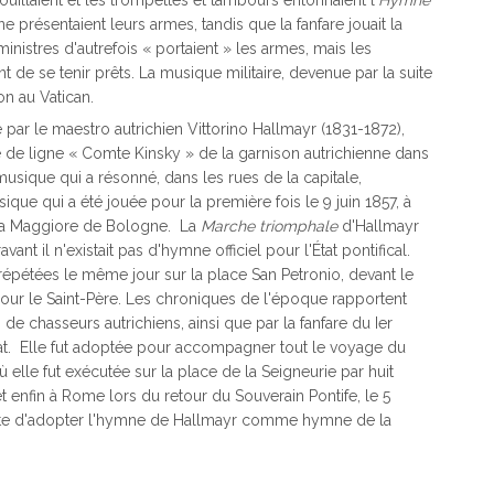
uillaient et les trompettes et tambours entonnaient l'
Hymne
ne présentaient leurs armes, tandis que la fanfare jouait la
ministres d'autrefois « portaient » les armes, mais les
 de se tenir prêts. La musique militaire, devenue par la suite
on au Vatican.
par le maestro autrichien Vittorino Hallmayr (1831-1872),
ie de ligne « Comte Kinsky » de la garnison autrichienne dans
musique qui a résonné, dans les rues de la capitale,
ue qui a été jouée pour la première fois le 9 juin 1857, à
Porta Maggiore de Bologne. La
Marche triomphale
d'Hallmayr
nt il n'existait pas d'hymne officiel pour l'État pontifical.
 répétées le même jour sur la place San Petronio, devant le
 pour le Saint-Père. Les chroniques de l'époque rapportent
de chasseurs autrichiens, ainsi que par la fanfare du Ier
at. Elle fut adoptée pour accompagner tout le voyage du
elle fut exécutée sur la place de la Seigneurie par huit
t enfin à Rome lors du retour du Souverain Pontife, le 5
 suite d'adopter l'hymne de Hallmayr comme hymne de la