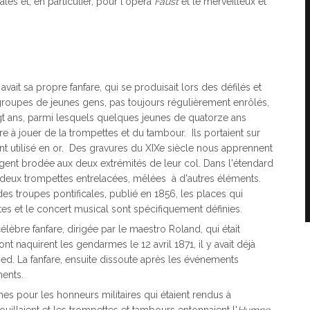
s et, en particulier, pour l'opéra
Faust
et le merveilleux et
vait sa propre fanfare, qui se produisait lors des défilés et
e groupes de jeunes gens, pas toujours régulièrement enrôlés,
gt ans, parmi lesquels quelques jeunes de quatorze ans
 à jouer de la trompettes et du tambour. Ils portaient sur
ent utilisé en or. Des gravures du XIXe siècle nous apprennent
rgent brodée aux deux extrémités de leur col. Dans l'étendard
nt deux trompettes entrelacées, mêlées à d'autres éléments.
s troupes pontificales, publié en 1856, les places qui
es et le concert musical sont spécifiquement définies.
èbre fanfare, dirigée par le maestro Roland, qui était
 naquirent les gendarmes le 12 avril 1871, il y avait déjà
ed. La fanfare, ensuite dissoute après les événements
ments.
es pour les honneurs militaires qui étaient rendus à