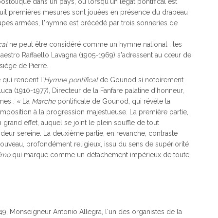
ostolique dans un pays, ou lorsqu'un légat pontifical est
 huit premières mesures sont jouées en présence du drapeau
oupes armées, l'hymne est précédé par trois sonneries de
cal
ne peut être considéré comme un hymne national : les
aestro Raffaello Lavagna (1905-1969) s'adressent au cœur de
siège de Pierre.
qui rendent l'
Hymne pontifical
de Gounod si notoirement
ca (1910-1977), Directeur de la Fanfare palatine d'honneur,
rmes : « La
Marche
pontificale de Gounod, qui révèle la
omposition à la progression majestueuse. La première partie,
and effet, auquel se joint le plein souffle de tout
andeur sereine. La deuxième partie, en revanche, contraste
ouveau, profondément religieux, issu du sens de supériorité
simo
qui marque comme un détachement impérieux de toute
9, Monseigneur Antonio Allegra, l'un des organistes de la