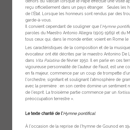
dehors du Vatican lorsque le Pape effectue une visite ap
reçu officiellement dans un pays étranger. Seules les
de l'État. Lorsque les honneurs sont rendus par des tr
garde-à-vous.
Il convient cependant de souligner que l'
Hymne pontifi
paroles du Maestro Antonio Allegra (1905-1969) et du M
tous ceux qui, dans le monde entier, voient en Rome le 
Les caractéristiques de la composition et de la musique 
évocateur ont été décrites par le maestro Antonino De Lu
dans
Vita Palatina
de février 1950. Il en parle en ces te
vigoureuse personnalité de l'auteur de Faust, est une c
en fa majeur, commence par un coup de trompette d'un gr
l'orchestre, signifiant et soulignant l'atmosphère de gr
avec la première : en son centre domine un sentiment n
de l'esprit. La troisième partie commence par un
fortis
préoccupation terrestre ».
Le texte chanté de l'
Hymne pontifical
À l'occasion de la reprise de l'hymne de Gounod en 194