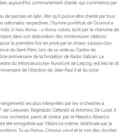
italien, aujourd'hui communément chanté, qui commence par
u de paroles en latin. Afin qu'il puisse être chanté par tous
 nationales respectives, l'hymne pontifical de Gounod a
s mots
O felix Roma - o Roma nobilis
, écrit par le chanoine de
inspiré dans son élaboration des nombreuses citations
e pour la première fois en privé par le chœur
Iubilate Deo
ence du Saint-Père, lors de sa visite au Centre de
 60e anniversaire de la fondation de Radio Vatican. La
hestre du
Mitteldeutscher Rundfunk
de Leipzig, eut lieu le 16
nniversaire de l'élection de Jean-Paul II et du 100e
rrangements les plus interprétés par les orchestres à
 van Leeuwen, Reginaldo Caffarelli et Antonino De Luca), il
our orchestre, piano et chœur, par le Maestro Alberico
nt été enregistrée par Vitalini lui-même, distribuée par la
positions
Tu es Petrus, Christus vincit
et le son des cloches