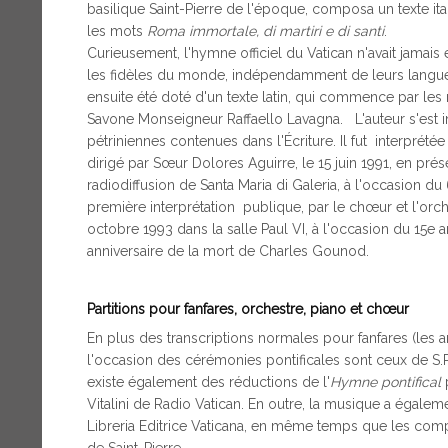
basilique Saint-Pierre de l'époque, composa un texte 
les mots
Roma immortale, di martiri e di santi
.
Curieusement, l'hymne officiel du Vatican n'avait jamais e
les fidèles du monde, indépendamment de leurs langues
ensuite été doté d'un texte latin, qui commence par le
Savone Monseigneur Raffaello Lavagna. L'auteur s'est 
pétriniennes contenues dans l'Écriture. Il fut interprété
dirigé par Sœur Dolores Aguirre, le 15 juin 1991, en prés
radiodiffusion de Santa Maria di Galeria, à l'occasion du
première interprétation publique, par le chœur et l'orc
octobre 1993 dans la salle Paul VI, à l'occasion du 15e a
anniversaire de la mort de Charles Gounod.
Partitions pour fanfares, orchestre, piano et chœur
En plus des transcriptions normales pour fanfares (les a
l'occasion des cérémonies pontificales sont ceux de S.P.
existe également des réductions de l'
Hymne pontifical
p
Vitalini de Radio Vatican. En outre, la musique a égaleme
Libreria Editrice Vaticana, en même temps que les com