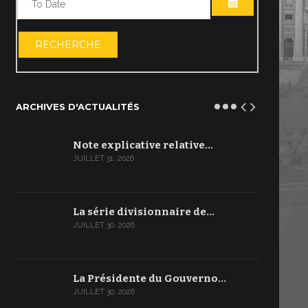
OUVRIR LE C
RECHERCHE
ARCHIVES D'ACTUALITÉS
Note explicative relative…
JUILLET 31, 2026
La série divisionnaire de…
JUILLET 30, 2026
La Présidente du Gouverno…
JUILLET 30, 2026