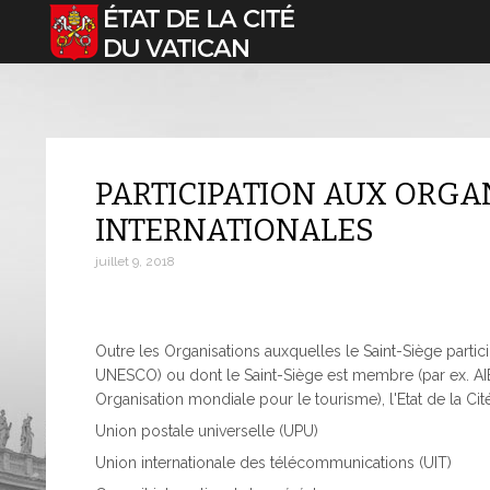
Sélectionnez votre langue
PARTICIPATION AUX ORGA
INTERNATIONALES
juillet 9, 2018
Outre les Organisations auxquelles le Saint-Siège part
UNESCO) ou dont le Saint-Siège est membre (par ex. AI
Organisation mondiale pour le tourisme), l'Etat de la Cité
Union postale universelle (UPU)
Union internationale des télécommunications (UIT)