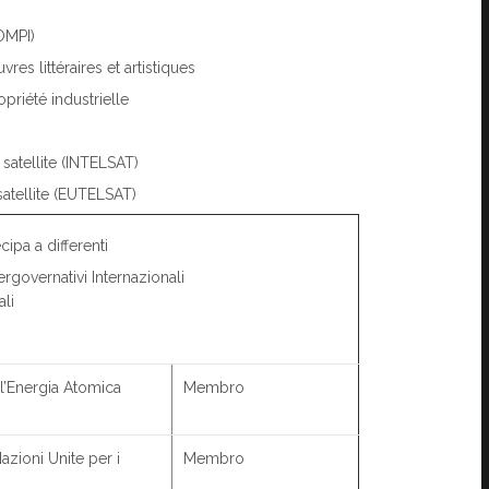
OMPI)
es littéraires et artistiques
priété industrielle
satellite (INTELSAT)
atellite (EUTELSAT)
ipa a differenti
rgovernativi Internazionali
ali
 l’Energia Atomica
Membro
zioni Unite per i
Membro