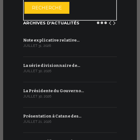
OUVRIR LE CA
RECHERCHE
ARCHIVES D'ACTUALITÉS
Note explicative relative…
Accord sig
JUILLET 31, 2026
JUILLET 13, 2
La série divisionnaire de…
Le WSIS For
JUILLET 30, 2026
JUILLET 13, 2
La Présidente du Gouverno…
Trois émi
JUILLET 30, 2026
JUILLET 10, 2
Présentation à Catane des…
Table rond
JUILLET 21, 2026
JUILLET 9, 20