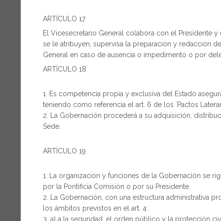
ARTÍCULO 17
El Vicesecretario General colabora con el Presidente 
se le atribuyen, supervisa la preparación y redacción de
General en caso de ausencia o impedimento o por del
ARTÍCULO 18
Es competencia propia y exclusiva del Estado asegurar 
teniendo como referencia el art. 6 de los `Pactos Later
La Gobernación procederá a su adquisición, distribuci
Sede.
ARTÍCULO 19
La organización y funciones de la Gobernación se r
por la Pontificia Comisión o por su Presidente.
La Gobernación, con una estructura administrativa pr
los ámbitos previstos en el art. 4:
a) a la seguridad, el orden público y la protección civi