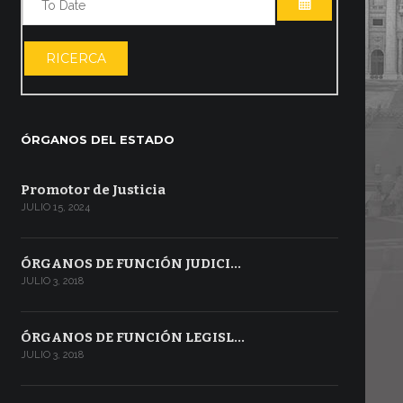
ABRIR EL CA
RICERCA
ÓRGANOS DEL ESTADO
Promotor de Justicia
JULIO 15, 2024
ÓRGANOS DE FUNCIÓN JUDICI…
JULIO 3, 2018
ÓRGANOS DE FUNCIÓN LEGISL…
JULIO 3, 2018