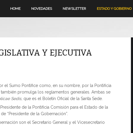
HOME
NOVEDADES
NEWSLETTER
ESTADO Y GOBIERNO
ISLATIVA Y EJECUTIVA
or el Sumo Pontífice como, en su nombre, por la Pontificia
ue también promulga los reglamentos generales. Ambas se
licae Sedis
, que es el Boletín Oficial de la Santa Sede.
l Presidente de la Pontificia Comisión para el Estado de la
 de “Presidente de la Gobernación”.
rnación son el Secretario General y el Vicesecretario