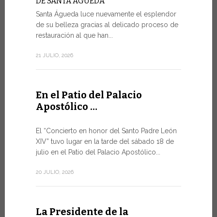
DE SANTA ÁGUEDA
Santa Águeda luce nuevamente el esplendor
SALVAGU
HUMANA 
de su belleza gracias al delicado proceso de
INTELIGE
restauración al que han...
En el marco
21 JULIO, 2026
miércoles po
9 JULIO, 2026
En el Patio del Palacio
Apostólico …
El mens
Foro de
El “Concierto en honor del Santo Padre León
XIV” tuvo lugar en la tarde del sábado 18 de
DIÁLOGO
julio en el Patio del Palacio Apostólico...
El Papa Leó
Santa Sede 
20 JULIO, 2026
especialme
8 JULIO, 2026
La Presidente de la