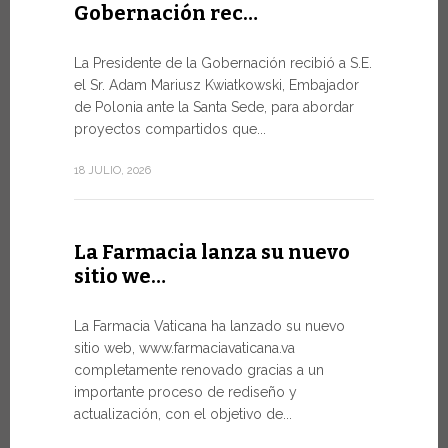
Gobernación rec…
Del 6 al
La Presidente de la Gobernación recibió a S.E.
León …
el Sr. Adam Mariusz Kwiatkowski, Embajador
de Polonia ante la Santa Sede, para abordar
El Papa Leó
proyectos compartidos que...
domingo 5 d
Castel Gand
18 JULIO, 2026
de...
7 JULIO, 2026
La Farmacia lanza su nuevo
sitio we…
Arranc
La Farmacia Vaticana ha lanzado su nuevo
Forum 
sitio web, www.farmaciavaticana.va
completamente renovado gracias a un
Hoy comien
importante proceso de rediseño y
del WSIS Fo
actualización, con el objetivo de...
de las Naci