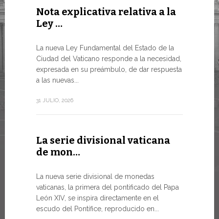
Nota explicativa relativa a la
Conclu
Ley …
WSIS F
LA NECES
La nueva Ley Fundamental del Estado de la
MUNDO E
Ciudad del Vaticano responde a la necesidad,
TRANSFO
expresada en su preámbulo, de dar respuesta
En un mome
a las nuevas...
el Papa Leó
de...
31 JULIO, 2026
13 JULIO, 202
La serie divisional vaticana
de mon…
Tres e
numism
La nueva serie divisional de monedas
vaticanas, la primera del pontificado del Papa
Desde hoy e
León XIV, se inspira directamente en el
línea de la
escudo del Pontífice, reproducido en...
Numismátic