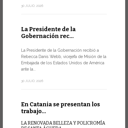
de la Ciuda
30 JULIO, 2026
10 JULIO, 202
La Presidente de la
Gobernación rec…
En Gin
Minist
La Presidente de la Gobernación recibió a
Rebecca Danis Webb, vicejefa de Misión de la
EL USO D
Embajada de los Estados Unidos de América
NUNCA E
TÉCNICA
ante la...
Uno de lo
30 JULIO, 2026
Foro de la 
9 JULIO, 2026
En Catania se presentan los
trabajo…
En Gin
LA RENOVADA BELLEZA Y POLICROMÍA
alto ni