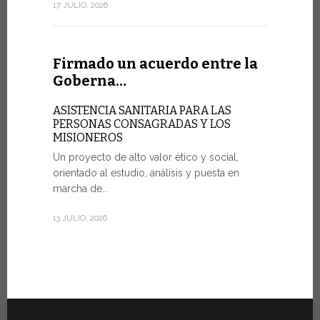
sociedad de
17 JULIO, 2026
7 JULIO, 2026
Firmado un acuerdo entre la
Goberna…
Ceremo
Fiat To
ASISTENCIA SANITARIA PARA LAS
PERSONAS CONSAGRADAS Y LOS
MISIONEROS
POR UNA 
Un proyecto de alto valor ético y social,
Veinte vehí
orientado al estudio, análisis y puesta en
fueron entr
marcha de...
del martes 
Estado...
13 JULIO, 2026
30 JUNIO, 202