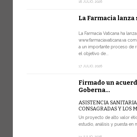
18 JULIO, 2026
La Farmacia lanza 
La Farmacia Vaticana ha lanz
www.farmaciavaticana.va com
a un importante proceso de r
el objetivo de...
17 JULIO, 2026
Firmado un acuerd
Goberna…
ASISTENCIA SANITARI
CONSAGRADAS Y LOS 
Un proyecto de alto valor étic
estudio, análisis y puesta en 
13 JULIO, 2026