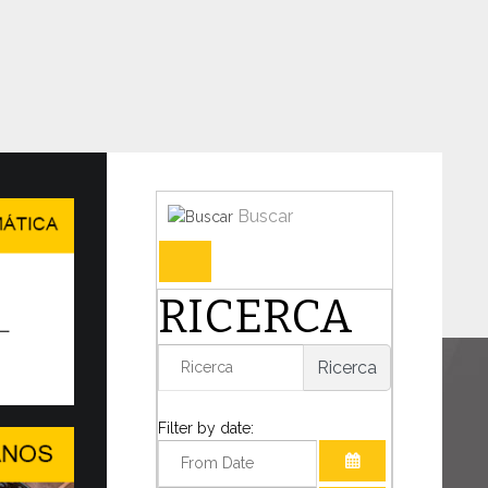
Buscar
en en Ginebra el WSIS Forum
RICERCA
IDAD DEL DIÁLOGO EN UN MUNDO
TANTE TRANSFORMACIÓN
Ricerca
o decisivo para la humanidad, el Papa León
mado la presencia de...
Filter by date: