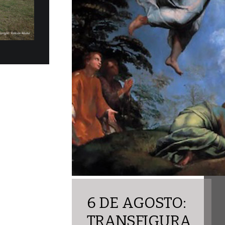
los eléctricos Fiat Topolino fueron
ficialmente, en la mañana del martes 30 de
obernación del Estado...
6 DE AGOSTO:
TRANSFIGURA