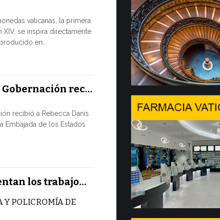
Tres em
monedas vaticanas, la primera
 XIV, se inspira directamente
Desde hoy est
eproducido en...
Comercializac
Gobernación 
10 JULIO, 2026
a Gobernación rec…
En Gine
ión recibió a Rebecca Danis
Ministe
la Embajada de los Estados
EL USO DE
NUNCA ES
TÉCNICA
Uno de los 
entan los trabajo…
CMSI 2026, o
 Y POLICROMÍA DE
9 JULIO, 2026