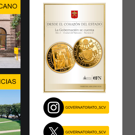
ra, conversación de alto ni…
RDAR A LA PERSONA HUMANA EN
E INTELIGENCIA ARTIFICIAL
del Center Stage del Palexpo, el miércoles
 de julio...
je del Papa en el Foro de l…
EN UN MOMENTO DECISIVO
 XIV asegura la presencia de la Santa Sede y
al diálogo, especialmente en este momento
27 de julio, el Papa León …