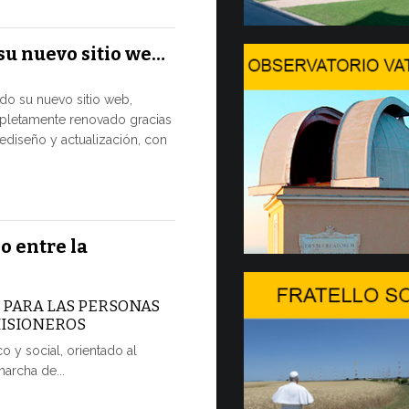
El Papa León
su nuevo sitio we…
julio al Pala
disfrutar de 
ado su nuevo sitio web,
pletamente renovado gracias
7 JULIO, 2026
ediseño y actualización, con
Arranca
2…
Hoy comienza
o entre la
Forum, import
dedicada a la
A PARA LAS PERSONAS
7 JULIO, 2026
MISIONEROS
o y social, orientado al
Ceremoni
marcha de...
POR UNA 