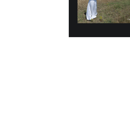
Veinte vehícu
entregados o
junio, a la G
30 JUNIO, 2026