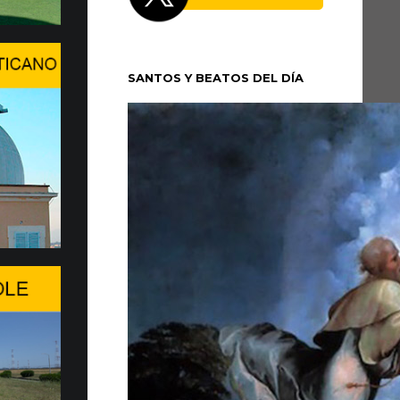
 XIV se trasladó la tarde del domingo 5 de
cio Apostólico de Castel Gandolfo para
SANTOS Y BEATOS DEL DÍA
un período de...
n en Ginebra el WSIS Forum
 en Ginebra la edición 2026 del WSIS
ante cita multilateral de las Naciones Unidas
 sociedad de la información, promovida...
a de entrega de 20 Fiat Top…
MOVILIDAD MÁS SOSTENIBLE