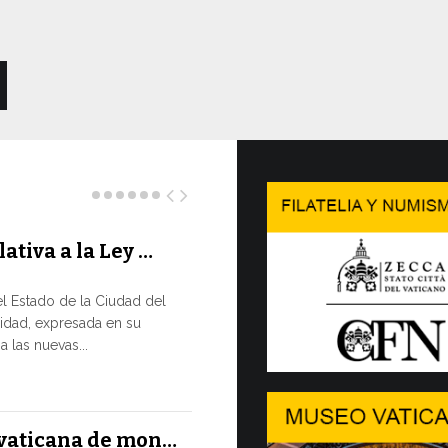
lativa a la Ley …
Concluy
…
l Estado de la Ciudad del
LA NECES
idad, expresada en su
EN CONS
 las nuevas...
En un moment
XIV ha reafir
13 JULIO, 2026
l vaticana de mon…