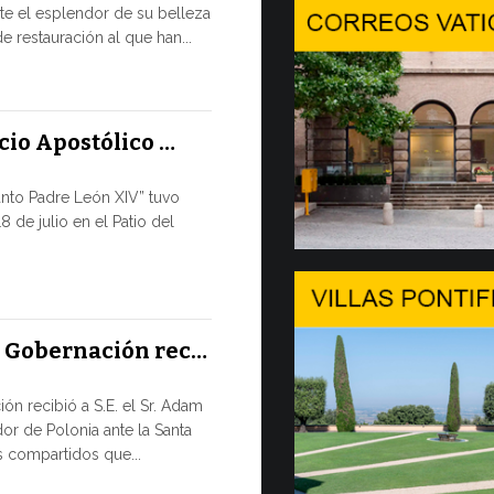
e el esplendor de su belleza
En Gineb
e restauración al que han...
SALVAGUA
TIEMPOS D
En el marco 
acio Apostólico …
por la tarde, 8
anto Padre León XIV” tuvo
9 JULIO, 2026
8 de julio en el Patio del
El mensa
DIÁLOGO 
El Papa León
a Gobernación rec…
su apertura 
de...
ón recibió a S.E. el Sr. Adam
or de Polonia ante la Santa
8 JULIO, 2026
 compartidos que...
Del 6 al 