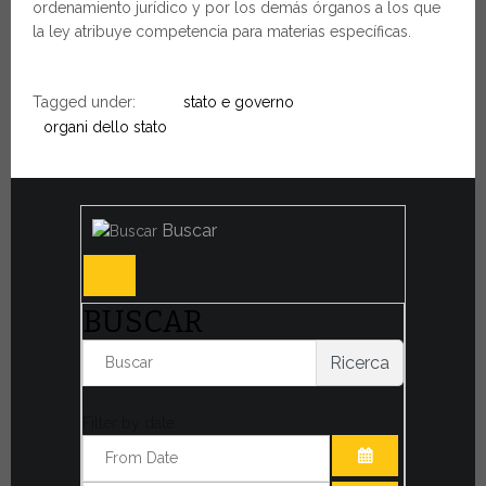
ordenamiento jurídico y por los demás órganos a los que
la ley atribuye competencia para materias específicas.
Tagged under:
stato e governo
organi dello stato
Buscar
BUSCAR
Ricerca
Filter by date: