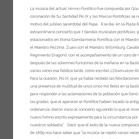
La música del actual
Himno Pontificio
fue compuesta por Gouno
coronación de Su Santidad Pío IX y las
Marcas
Pontificias se 
motivo del jubileo sacerdotal del Papa. Ese día, en la Plaza
extraordinario concierto que 7 bandas musicales pontificias, 
estacionados en Roma (Gendarmería Pontificia con el Maestro
el Maestro Pezzina, Zuavi con el Maestro Willimburg, Carabi
Regimiento Dragoni), con el acompañamiento de un coro de m
después de las solemnes funciones de la mañana en la Basíl
varias veces esa fatídica tarde, como escribió
L’Osservatore 
Para la ocasión, Pío IX, que ya había recibido las felicitacion
una presencia de multitud de unos cinco mil fieles en la basí
para responder a las aclamaciones de la población que llenó 
las gradas, que al aparecer el Pontífice habían tocado la ant
ordenanza, dieron inicio al concierto siguiendo lo que el mis
nuevo himno escrito expresamente para la circunstancia por 
nuestros soldados”. Decir que el éxito de la nueva composic
de 1869 nos hace saber que “la música se repitió varias veces