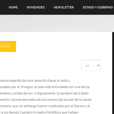
HOME
NOVEDADES
NEWSLETTER
ESTADO Y GOBIERNO
MPIAR
Cantidad a mostrar
nto bipartito de color amarillo (hacia el asta) y
ronadas por el Triregno; el asta está enfundada con una lanza
andera y orlada de oro.
Antiguamente, la bandera del Estado
marillo, colores derivados de los colores del escudo de la Santa
 Romano, que sin embargo fueron sustituidos por el blanco y el
y a los demás Cuerpos Armados Pontificios que habían