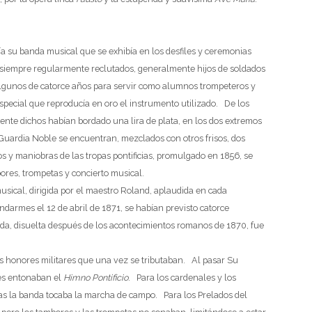
ía su banda musical que se exhibía en los desfiles y ceremonias
o siempre regularmente reclutados, generalmente hijos de soldados
algunos de catorce años para servir como alumnos trompeteros y
pecial que reproducía en oro el instrumento utilizado. De los
ente dichos habían bordado una lira de plata, en los dos extremos
 Guardia Noble se encuentran, mezclados con otros frisos, dos
s y maniobras de las tropas pontificias, promulgado en 1856, se
ores, trompetas y concierto musical.
sical, dirigida por el maestro Roland, aplaudida en cada
ndarmes el 12 de abril de 1871, se habían previsto catorce
nda, disuelta después de los acontecimientos romanos de 1870, fue
os honores militares que una vez se tributaban. Al pasar Su
res entonaban el
Himno Pontificio
. Para los cardenales y los
ras la banda tocaba la marcha de campo. Para los Prelados del