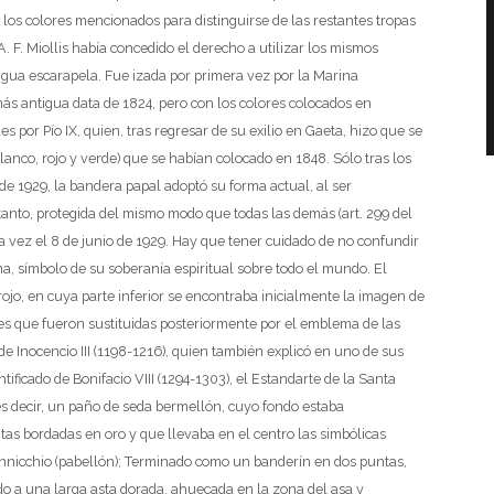
os colores mencionados para distinguirse de las restantes tropas
A. F. Miollis había concedido el derecho a utilizar los mismos
tigua escarapela.
Fue izada por primera vez por la Marina
ás antigua data de 1824, pero con los colores colocados en
 por Pío IX, quien, tras regresar de su exilio en Gaeta, hizo que se
blanco, rojo y verde) que se habían colocado en 1848. Sólo tras los
o de 1929, la bandera papal adoptó su forma actual, al ser
anto, protegida del mismo modo que todas las demás (art. 299 del
 vez el 8 de junio de 1929.
Hay que tener cuidado de no confundir
a, símbolo de su soberanía espiritual sobre todo el mundo. El
ojo, en cuya parte inferior se encontraba inicialmente la imagen de
s que fueron sustituidas posteriormente por el emblema de las
e Inocencio III (1198-1216), quien también explicó en uno de sus
ntificado de Bonifacio VIII (1294-1303), el Estandarte de la Santa
s decir, un paño de seda bermellón, cuyo fondo estaba
as bordadas en oro y que llevaba en el centro las simbólicas
innicchio (pabellón); Terminado como un banderín en dos puntas,
o a una larga asta dorada, ahuecada en la zona del asa y