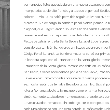
permanecido fieles que adoptaran una nueva escarapela con l
incorporadas al ejército francés y a las que el general Sestio 
colores. F. Miollis les había permitido seguir utilizando su an
Mercante. Sin embargo, la bandera papal blanca y amarilla m
diagonal, que luego fueron dispuestos en dos bandas verticales
le añadiera el escudo papal en lugar de los lazos tricolores (
Pactos de Letrán entre la Santa Sede e Italia, el 11 de febrer
considerada también bandera de un Estado extranjero y, por t
Código Penal italiano). La bandera moderna se izó por primera
la bandera papal con el Estandarte de la Santa Iglesia Roman
Estandarte de la Santa Iglesia Romana consistía en un paño r
San Pedro, a veces acompañada por la de San Pablo, imágene
llaves en decúbito coronadas por una cruz blanca por orden d
escritos la razón que le había llevado a tal cambio. Bajo el po
Iglesia Romana adoptó la forma que siempre ha mantenido, e
simétricamente salpicado de numerosas estrellas de seis punt
llaves cruzadas, rematado, sin embargo, por el conopeus o s
cada una adornada con una cinta dorada, el paño estaba unid