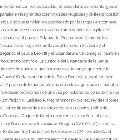
 cordones con borlas doradas. El Estandarte de la Santa Iglesia
pañaba en las grandes solemnidades religiosas y civiles (procesión
 etc.), sino que también era desplegado por las tropas en combate,
dos pinturas en mosaico situadas a ambos lados de la pila del
tación más antigua del Estandarte; Reproducen fielmente los
a “Jesucristo entregando las llaves al Papa San Silvestre y el
tregando el palio a León III y el Estandarte a Carlomagno”; también
to al trono pontificio.
La custodia del Estandarte de la Santa
tiempos de guerra, a una persona de alto rango, que por ello
a Chiesa” (Portaestandarte de la Santa Romana Iglesia), también
ia). Y prueba de lo honorable que era este cargo, quizá el más alto
ue fue desempeñado más de una vez por soberanos, como Jaime II el
e Bonifacio VIII; Ladislao el Magnánimo (1376-1414), rey de Nápoles
os ilustres titulares de este alto cargo son Ludovico, Delfín de
co Gonzaga, Duque de Mantua, a quien se lo confirió Julio II a
rma y Piacenza, que lo recibió de Gregorio XV (1621-23), mientras
arlo Barberini, y tras la muerte de éste en 1630 Torquato Conti
al marqués Giovanni Battista Naro con derecho de sucesión futura