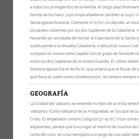
a todos los primogénitos de la familia, el cargo pasó finalment
familia de los Naro, cuyo linaje añadieron también al suyo.
C
Santa Iglesia Romana, Clemente XI (1700-21) decretó, al inicio
los paseos solemnes por los dos Capitanes de la Caballería, 
haciendo así se trataba de honrar al Estandarte de la Santa I
sustituyendo a la disuelta Caballería, instituyó el nuevo Cue
incorporó al mismo como Capitán con el grado de Teniente Ge
entre los dos Capitanes de la misma Guardia. El último testi
Romana Iglesia fue el de Pío IX, que ordenó que el titular de 
que lleva al cuello como condecoración, se contara siempre e
GEOGRAFÍA
La Ciudad del Vaticano se extiende no lejos de la orilla dere
Vaticanos (Colle Vaticano) de la Antigüedad, en los que se co
Cristo.
El emperador romano Calígula (37-41 d.C.) hizo construir
adyacentes, parece que tuvo lugar el martirio de muchos de 
norte del circo, en una necrópolis a lo largo de una calle lat