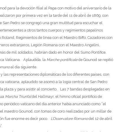
d para la devoción filial al Papa con motivo del aniversario de la
realizaron por primera vez en la tarde del 11 de abril de 1869, con
 de San Pedro se congregó una gran multitud para escuchar el
pertenecientes a otros tantos cuerpos y regimientos papalinos
 Roland, Regimientos de línea con el Maestro Biffo, Cazadores con
neros extranjeros, Legión Romana con el Maestro Angelini,
ás de mil soldados, habrían dado en honor del Sumo Pontífice,
ica Vaticana. Aplaudida, la
Marche pontificale
de Gounod se repitió
Romano
al día siguiente.
es y las representaciones diplomáticas de los diferentes países, con
lica vaticana, aplaudido se asomó a la logia central de San Pedro
la plaza y para asistir al concierto. Las 7 bandas desplegadas en
igua
Marcha Triunfal
del Hallmayr, el himno oficial pontificio de
mo periódico vaticano del día anterior había anunciado como “el
el maestro Gounod, con tomas de coro realizadas por un millar de
ión fue enorme es decir poco.
L’Osservatore Romano
del 12 de abril
”.