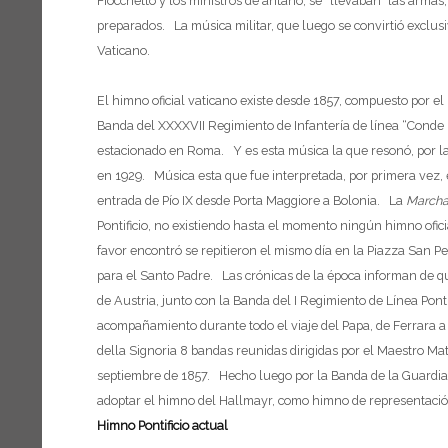
Fiocchetto y los ministros de antaño, se “llevaban” las armas
preparados. La música militar, que luego se convirtió exclus
Vaticano.
El himno oficial vaticano existe desde 1857, compuesto por el 
Banda del XXXXVII Regimiento de Infantería de línea “Conde Ki
estacionado en Roma. Y es esta música la que resonó, por las
en 1929. Música esta que fue interpretada, por primera vez, el
entrada de Pío IX desde Porta Maggiore a Bolonia. La
Marcha 
Pontificio, no existiendo hasta el momento ningún himno ofici
favor encontró se repitieron el mismo día en la Piazza San Pe
para el Santo Padre. Las crónicas de la época informan de q
de Austria, junto con la Banda del I Regimiento de Línea Pon
acompañamiento durante todo el viaje del Papa, de Ferrara a
della Signoria 8 bandas reunidas dirigidas por el Maestro Mat
septiembre de 1857. Hecho luego por la Banda de la Guardia 
adoptar el himno del Hallmayr, como himno de representación
Himno Pontificio actual