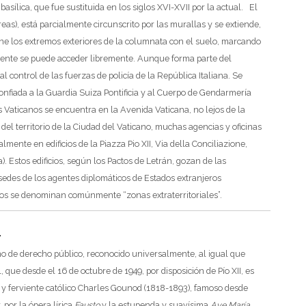
ílica, que fue sustituida en los siglos XVI-XVII por la actual.
El
reas), está parcialmente circunscrito por las murallas y se extiende,
ne los extremos exteriores de la columnata con el suelo, marcando
lmente se puede acceder libremente. Aunque forma parte del
l control de las fuerzas de policía de la República Italiana.
Se
confiada a la Guardia Suiza Pontificia y al Cuerpo de Gendarmería
s Vaticanos se encuentra en la Avenida Vaticana, no lejos de la
el territorio de la Ciudad del Vaticano, muchas agencias y oficinas
mente en edificios de la Piazza Pio XII, Via della Conciliazione,
).
Estos edificios, según los Pactos de Letrán, gozan de las
sedes de los agentes diplomáticos de Estados extranjeros
cios se denominan comúnmente “zonas extraterritoriales”.
A
o de derecho público, reconocido universalmente, al igual que
 que desde el 16 de octubre de 1949, por disposición de Pío XII, es
y ferviente católico Charles Gounod (1818-1893), famoso desde
 por la ópera lírica
Fausto
y la estupenda y suavísima
Ave María
.