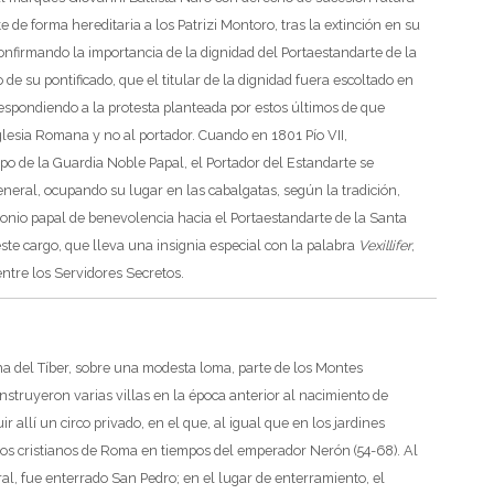
e de forma hereditaria a los Patrizi Montoro, tras la extinción en su
onfirmando la importancia de la dignidad del Portaestandarte de la
 de su pontificado, que el titular de la dignidad fuera escoltado en
respondiendo a la protesta planteada por estos últimos de que
glesia Romana y no al portador. Cuando en 1801 Pío VII,
rpo de la Guardia Noble Papal, el Portador del Estandarte se
neral, ocupando su lugar en las cabalgatas, según la tradición,
monio papal de benevolencia hacia el Portaestandarte de la Santa
este cargo, que lleva una insignia especial con la palabra
Vexillifer
,
ntre los Servidores Secretos.
cha del Tíber, sobre una modesta loma, parte de los Montes
nstruyeron varias villas en la época anterior al nacimiento de
 allí un circo privado, en el que, al igual que en los jardines
los cristianos de Roma en tiempos del emperador Nerón (54-68).
Al
eral, fue enterrado San Pedro; en el lugar de enterramiento, el