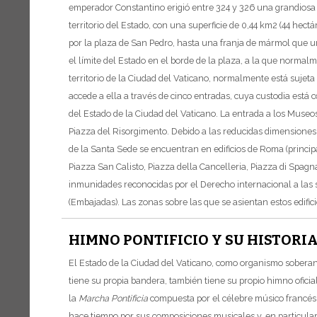
emperador Constantino erigió entre 324 y 326 una grandiosa bas
territorio del Estado, con una superficie de 0,44 km2 (44 hectá
por la plaza de San Pedro, hasta una franja de mármol que u
el límite del Estado en el borde de la plaza, a la que norma
territorio de la Ciudad del Vaticano, normalmente está sujeta a
accede a ella a través de cinco entradas, cuya custodia está 
del Estado de la Ciudad del Vaticano. La entrada a los Museo
Piazza del Risorgimento.
Debido a las reducidas dimensiones d
de la Santa Sede se encuentran en edificios de Roma (principal
Piazza San Calisto, Piazza della Cancelleria, Piazza di Spagna
inmunidades reconocidas por el Derecho internacional a las 
(Embajadas).
Las zonas sobre las que se asientan estos edifi
HIMNO PONTIFICIO Y SU HISTORI
El Estado de la Ciudad del Vaticano, como organismo soberan
tiene su propia bandera, también tiene su propio himno oficial,
la
Marcha Pontificia
compuesta por el célebre músico francés 
hace tiempo por sus composiciones musicales y, en particular,