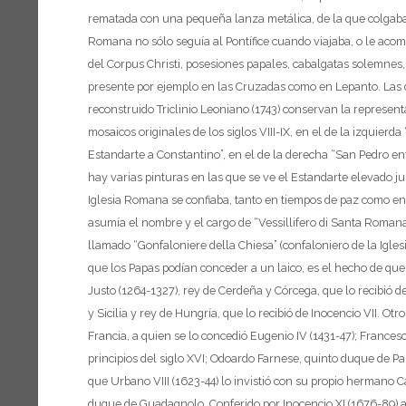
rematada con una pequeña lanza metálica, de la que colgaban
Romana no sólo seguía al Pontífice cuando viajaba, o le acom
del Corpus Christi, posesiones papales, cabalgatas solemnes,
presente por ejemplo en las Cruzadas como en Lepanto.
Las 
reconstruido Triclinio Leoniano (1743) conservan la represen
mosaicos originales de los siglos VIII-IX, en el de la izquierd
Estandarte a Constantino”, en el de la derecha “San Pedro en
hay varias pinturas en las que se ve el Estandarte elevado jun
Iglesia Romana se confiaba, tanto en tiempos de paz como en 
asumía el nombre y el cargo de “Vessillifero di Santa Roman
llamado “Gonfaloniere della Chiesa” (confaloniero de la Igles
que los Papas podían conceder a un laico, es el hecho de q
Justo (1264-1327), rey de Cerdeña y Córcega, que lo recibió d
y Sicilia y rey de Hungría, que lo recibió de Inocencio VII. Otr
Francia, a quien se lo concedió Eugenio IV (1431-47); Frances
principios del siglo XVI; Odoardo Farnese, quinto duque de Pa
que Urbano VIII (1623-44) lo invistió con su propio hermano C
duque de Guadagnolo. Conferido por Inocencio XI (1676-89) 