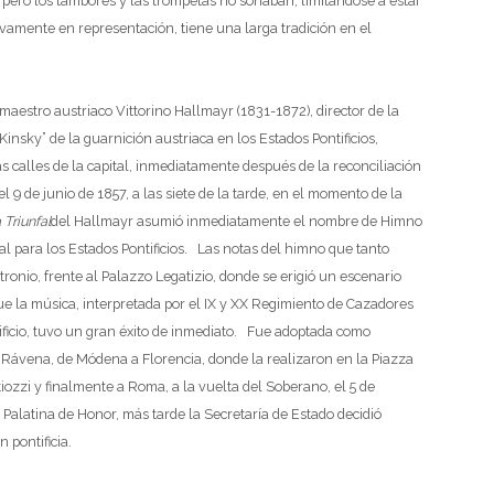
, pero los tambores y las trompetas no sonaban, limitándose a estar
ivamente en representación, tiene una larga tradición en el
maestro austriaco Vittorino Hallmayr (1831-1872), director de la
nsky” de la guarnición austriaca en los Estados Pontificios,
 calles de la capital, inmediatamente después de la reconciliación
 9 de junio de 1857, a las siete de la tarde, en el momento de la
Triunfal
del Hallmayr asumió inmediatamente el nombre de Himno
al para los Estados Pontificios. Las notas del himno que tanto
tronio, frente al Palazzo Legatizio, donde se erigió un escenario
ue la música, interpretada por el IX y XX Regimiento de Cazadores
tificio, tuvo un gran éxito de inmediato. Fue adoptada como
 Rávena, de Módena a Florencia, donde la realizaron en la Piazza
iozzi y finalmente a Roma, a la vuelta del Soberano, el 5 de
Palatina de Honor, más tarde la Secretaría de Estado decidió
 pontificia.