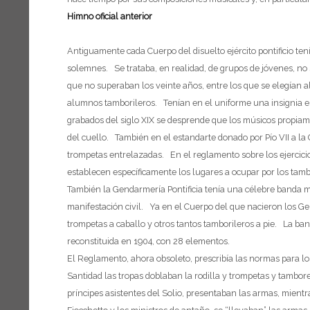
Himno oficial anterior
Antiguamente cada Cuerpo del disuelto ejército pontificio ten
solemnes. Se trataba, en realidad, de grupos de jóvenes, n
que no superaban los veinte años, entre los que se elegían 
alumnos tamborileros. Tenían en el uniforme una insignia es
grabados del siglo XIX se desprende que los músicos propiam
del cuello. También en el estandarte donado por Pío VII a la
trompetas entrelazadas. En el reglamento sobre los ejercicio
establecen específicamente los lugares a ocupar por los tamb
También la Gendarmería Pontificia tenía una célebre banda mu
manifestación civil. Ya en el Cuerpo del que nacieron los Ge
trompetas a caballo y otros tantos tamborileros a pie. La ba
reconstituida en 1904, con 28 elementos.
El Reglamento, ahora obsoleto, prescribía las normas para l
Santidad las tropas doblaban la rodilla y trompetas y tambo
príncipes asistentes del Solio, presentaban las armas, mient