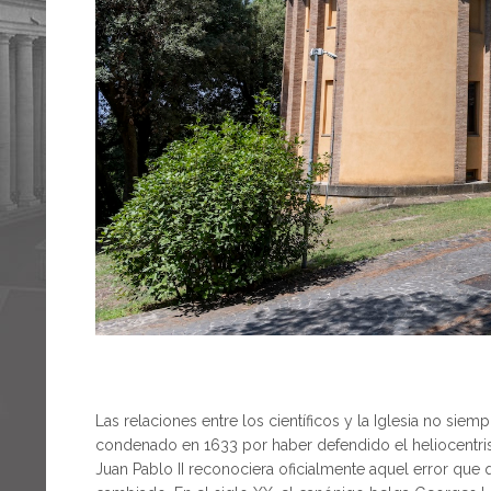
Las relaciones entre los científicos y la Iglesia no siem
condenado en 1633 por haber defendido el heliocentris
Juan Pablo II reconociera oficialmente aquel error que 