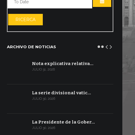
ABRIR EL CA
RICERCA
ARCHIVO DE NOTICIAS
Nota explicativa relativa…
JULIO 31, 2026
La serie divisional vatic…
JULIO 30, 2026
La Presidente de la Gober…
JULIO 30, 2026