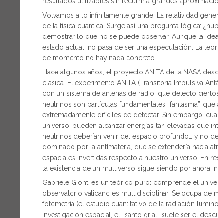
resultados utilizables sin recurrir a grandes aproximaci
Volvamos a lo infinitamente grande. La relatividad gener
de la física cuántica. Surge así una pregunta lógica: ¿hu
demostrar lo que no se puede observar. Aunque la idea 
estado actual, no pasa de ser una especulación. La teor
de momento no hay nada concreto.
Hace algunos años, el proyecto ANITA de la NASA describ
clásica. El experimento ANITA (Transitoria Impulsiva Ant
con un sistema de antenas de radio, que detectó ciertos 
neutrinos son partículas fundamentales “fantasma”, que at
extremadamente difíciles de detectar. Sin embargo, cu
universo, pueden alcanzar energías tan elevadas que int
neutrinos deberían venir del espacio profundo… y no de l
dominado por la antimateria, que se extendería hacia a
espaciales invertidas respecto a nuestro universo. En re
la existencia de un multiverso sigue siendo por ahora i
Gabriele Gionti es un teórico puro: comprende el unive
observatorio vaticano es multidisciplinar. Se ocupa de m
fotometría (el estudio cuantitativo de la radiación lumi
investigación espacial, el “santo grial” suele ser el d