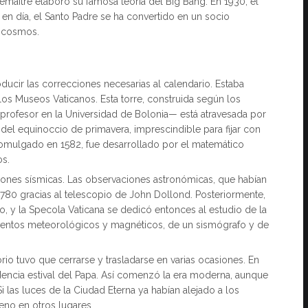
maître elaboró su famosa teoría del Big Bang. En 1930, el
en día, el Santo Padre se ha convertido en un socio
el cosmos.
roducir las correcciones necesarias al calendario. Estaba
 los Museos Vaticanos. Esta torre, construida según los
profesor en la Universidad de Bolonia— está atravesada por
 del equinoccio de primavera, imprescindible para fijar con
promulgado en 1582, fue desarrollado por el matemático
os.
igaciones sísmicas. Las observaciones astronómicas, que habían
780 gracias al telescopio de John Dollond. Posteriormente,
, y la Specola Vaticana se dedicó entonces al estudio de la
rumentos meteorológicos y magnéticos, de un sismógrafo y de
torio tuvo que cerrarse y trasladarse en varias ocasiones. En
idencia estival del Papa. Así comenzó la era moderna, aunque
 las luces de la Ciudad Eterna ya habían alejado a los
no en otros lugares.