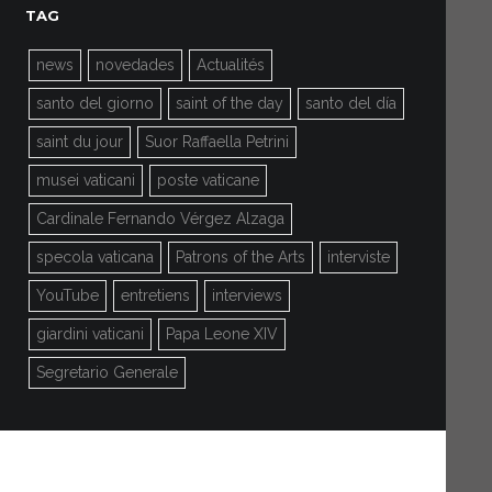
TAG
news
novedades
Actualités
santo del giorno
saint of the day
santo del día
saint du jour
Suor Raffaella Petrini
musei vaticani
poste vaticane
Cardinale Fernando Vérgez Alzaga
specola vaticana
Patrons of the Arts
interviste
YouTube
entretiens
interviews
giardini vaticani
Papa Leone XIV
Segretario Generale