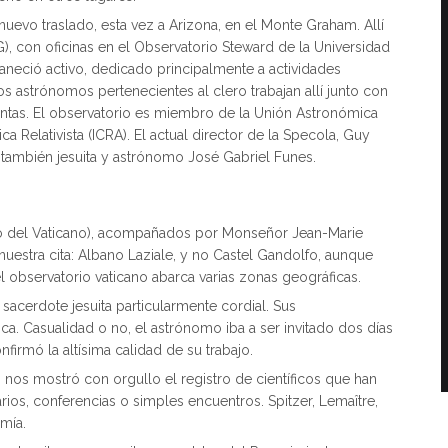
uevo traslado, esta vez a Arizona, en el Monte Graham. Allí
, con oficinas en el Observatorio Steward de la Universidad
aneció activo, dedicado principalmente a actividades
os astrónomos pertenecientes al clero trabajan allí junto con
juntas. El observatorio es miembro de la Unión Astronómica
ica Relativista (ICRA). El actual director de la Specola, Guy
también jesuita y astrónomo José Gabriel Funes.
io del Vaticano), acompañados por Monseñor Jean-Marie
nuestra cita: Albano Laziale, y no Castel Gandolfo, aunque
 observatorio vaticano abarca varias zonas geográficas.
sacerdote jesuita particularmente cordial. Sus
a. Casualidad o no, el astrónomo iba a ser invitado dos días
irmó la altísima calidad de su trabajo.
n nos mostró con orgullo el registro de científicos que han
ios, conferencias o simples encuentros. Spitzer, Lemaître,
mía.