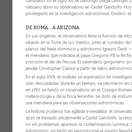
cambiado. En el siglo XX, el canónigo belga Georges Le
Vaticano abrió su observatorio en Castel Gandolfo. Hoy 
privilegiado en la investigación astronómica. Destino: 
DE ROMA… A ARIZONA
En sus orígenes, el observatorio tenía la función de int
situado en la Torre de los Vientos, junto al corredor de
planos del fraile dominico y astrónomo Ignazio Danti —
el meridiano que indicaba al papa Gregorio XIII la fecha
precisión el día de Pascua. El calendario gregoriano, 
jesuita Christopher Clavius a partir de datos astronómic
En el siglo XVIII, el instituto se especializó en invest
sido descuidadas durante un tiempo, se retomaron en 1
en 1787, se fundó un observatorio en el Colegio Romano
meteorología y de la física terrestre. Se dotó de inst
una meridiana para las observaciones astronómicas.
La historia posterior fue agitada e inestable: el observa
1930 se trasladó oficialmente a Castel Gandolfo, la res
no sin problemas: apareció la contaminación lumínica. Si
astrónomos, no tardó en reproducirse el mismo fenóme