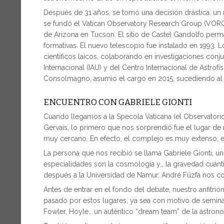
Después de 31 años, se tomó una decisión drástica: un n
se fundó el Vatican Observatory Research Group (VORG)
de Arizona en Tucson. El sitio de Castel Gandolfo perm
formativas. El nuevo telescopio fue instalado en 1993. L
científicos laicos, colaborando en investigaciones con
Internacional (IAU) y del Centro Internacional de Astrofís
Consolmagno, asumió el cargo en 2015, sucediendo al 
ENCUENTRO CON GABRIELE GIONTI
Cuando llegamos a la Specola Vaticana (el Observator
Gervais, lo primero que nos sorprendió fue el lugar de 
muy cercano. En efecto, el complejo es muy extenso; el
La persona que nos recibió se llama Gabriele Gionti, un 
especialidades son la cosmología y… la gravedad cuántic
después a la Universidad de Namur. André Füzfa nos conf
Antes de entrar en el fondo del debate, nuestro anfitrió
pasado por estos lugares, ya sea con motivo de seminar
Fowler, Hoyle… un auténtico “dream team” de la astrono