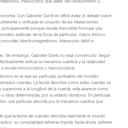
eteoritos, manuscritos que datan del Renacimiento y,
nomía. Con Gabriele Gionti es difícil evitar el debate sobre
coherente y unificada el conjunto de las interacciones
, principalmente porque resulta imposible formular una
odelo estándar de la física de partículas, marco teórico
es conocidas (electromagnetismo, interacción débil e
as. Sin embargo, Gabriele Gionti no está convencido. Según
fectivamente unificar la mecánica cuántica y la relatividad
 a escala microscópica y macroscópica.
 teórico en el que las partículas puntuales del modelo
 llamados cuerdas. La teoría describe cómo estas cuerdas se
as superiores a la longitud de la cuerda, esta aparece como
y otras determinadas por su estado vibratorio. En particular,
tón, una partícula descrita por la mecánica cuántica que
e que la teoría de cuerdas describa realmente el mundo.
práctico: su complejidad extrema impide, hasta ahora, obtener