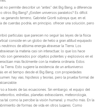
ones.
al no permite describir un “antes” del Big Bang, a diferencia
bo otros Big Bang? ¿Existen universos paralelos? Es difícil
va ganando terreno, Gabriele Gionti subraya que, en el
ía de cuerdas podría, en principio, ofrecer una solución, pero
ió partículas que parecen no seguir las leyes de la física
ártica) consiste en un globo de helio a gran altitud equipado
neutrinos de altísima energía atravesar la Tierra. Los
raviesan la materia casi sin interactuar, lo que los hace
ando son generados por objetos potentes y explosivos en el
eractúan más fácilmente con la materia ordinaria. Estos
a Tierra. Esto sugiere la existencia de un antiuniverso
trás en el tiempo desde el Big Bang, con propiedades
sumen: hay vías, hipótesis y teorías, pero la prueba formal de
nalcanzable.
rso a través de las ecuaciones. Sin embargo, el equipo del
eteoritos, estrellas, planetas extrasolares, meteorología,
nosa tal como la percibe la visión humana), y mucho más. En la
escubrimiento de formas de vida en otros lugares. Como