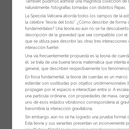
También pudimos admirar una magnífica colección de m
naturalmente, fotografías tomadas con distintos Papas.
La Specola Vaticana aborda todos los campos de la astro
la célebre “teoría del todo”. ¿Cómo describir de forma 
fundamentales? Una teoría así aún no se ha descubierto
descripción de la gravedad que sea compatible con el m
que se utiliza para describir las otras tres interaccion
interacción fuerte).
Una vía frecuentemente propuesta es la teoría de cuerd
él, se trata de una buena teoría matemática que intenta e
general, que describen respectivamente los fenómenos
En física fundamental, la teoría de cuerdas es un marco
estándar son sustituidas por objetos unidimensionales
propagan por el espacio e interactúan entre sí. A escal
una partícula ordinaria, con propiedades de masa, carga 
uno de esos estados vibratorios correspondería al gravi
transmitiría la interacción gravitatoria.
Sin embargo, aún no se ha logrado una prueba formal d
Esta teoría y sus variantes presentan un inconveniente 