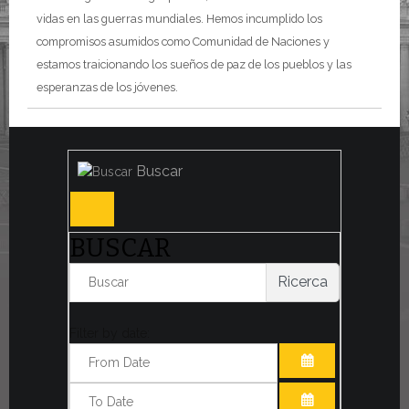
vidas en las guerras mundiales. Hemos incumplido los
compromisos asumidos como Comunidad de Naciones y
estamos traicionando los sueños de paz de los pueblos y las
esperanzas de los jóvenes.
Buscar
BUSCAR
Ricerca
Filter by date:
ABRIR EL CAL