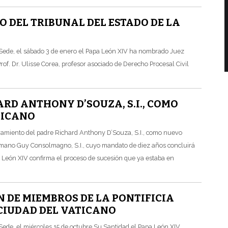
 DEL TRIBUNAL DEL ESTADO DE LA
a Sede, el sábado 3 de enero el Papa León XIV ha nombrado Juez
Prof. Dr. Ulisse Corea, profesor asociado de Derecho Procesal Civil
D ANTHONY D’SOUZA, S.I., COMO
TICANO
ramiento del padre Richard Anthony D’Souza, S.I., como nuevo
ermano Guy Consolmagno, S.I., cuyo mandato de diez años concluirá
 León XIV confirma el proceso de sucesión que ya estaba en
DE MIEMBROS DE LA PONTIFICIA
 CIUDAD DEL VATICANO
 Sede, el miércoles 15 de octubre Su Santidad el Papa León XIV