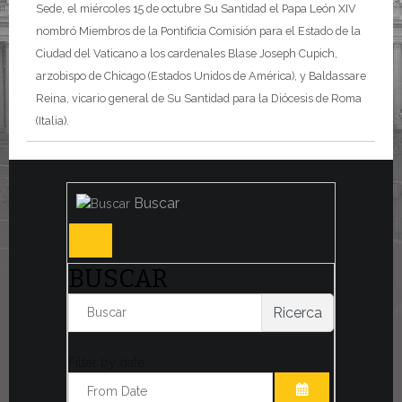
Sede, el miércoles 15 de octubre Su Santidad el Papa León XIV
nombró Miembros de la Pontificia Comisión para el Estado de la
Ciudad del Vaticano a los cardenales Blase Joseph Cupich,
arzobispo de Chicago (Estados Unidos de América), y Baldassare
Reina, vicario general de Su Santidad para la Diócesis de Roma
(Italia).
Buscar
BUSCAR
Ricerca
Filter by date: