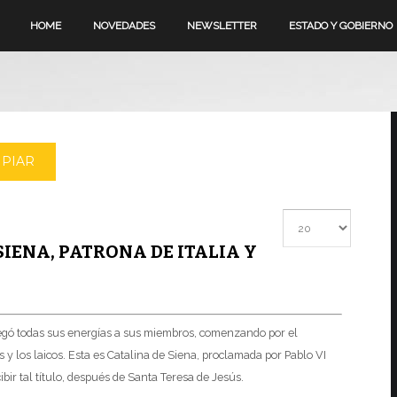
HOME
NOVEDADES
NEWSLETTER
ESTADO Y GOBIERNO
MPIAR
Cantidad a mostrar
SIENA, PATRONA DE ITALIA Y
regó todas sus energías a sus miembros, comenzando por el
s y los laicos. Esta es Catalina de Siena, proclamada por Pablo VI
bir tal título, después de Santa Teresa de Jesús.