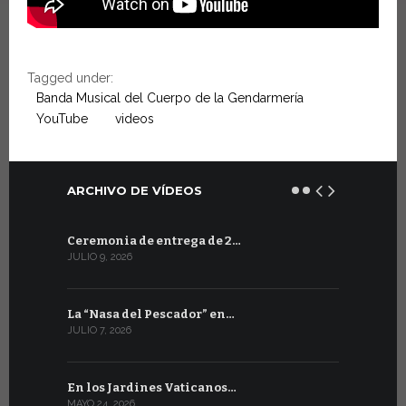
Tagged under:
Banda Musical del Cuerpo de la Gendarmería
YouTube
videos
ARCHIVO DE VÍDEOS
Ceremonia de entrega de 2…
En los Jar
JULIO 9, 2026
MARZO 30, 20
La “Nasa del Pescador” en…
Nuevo víd
JULIO 7, 2026
DICIEMBRE 18
En los Jardines Vaticanos…
La Banda M
MAYO 24, 2026
DICIEMBRE 4,