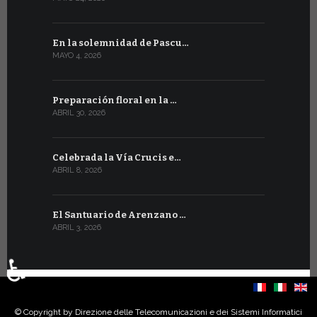
En la solemnidad de Pascu…
La Sala de
MAYO 4, 2026
DICIEMBRE 4,
Preparación floral en la …
Estado de 
ABRIL 30, 2026
DICIEMBRE 4,
Celebrada la Vía Crucis e…
ABRIL 8, 2026
El Santuario de Arenzano …
ABRIL 3, 2026
♿
Seleccione su idioma
© Copyright by Direzione delle Telecomunicazioni e dei Sistemi Informatici