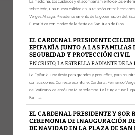
La medicina, los cuidados y el acompañamiento de los enfermo
sobre todo, una nueva calidad en la relación entre hermanos
Vérgez Alzaga, Presidente emérito de la gobernación del Est
Eucarística con motivo de la fiesta de San Juan de Dios.
EL CARDENAL PRESIDENTE CELEBR
EPIFANÍA JUNTO A LAS FAMILIAS 
SEGURIDAD Y PROTECCIÓN CIVIL
EN CRISTO, LA ESTRELLA RADIANTE DE L
La Epifanía: una fiesta para grandes y pequeños, para reunirs
con sus dones. Con este espíritu, el Cardenal Fernando Vérg
del Vaticano, celebró una Misa solemne. La liturgia tuvo lugar
Familia.
EL CARDENAL PRESIDENTE Y SOR 
CEREMONIA DE INAUGURACIÓN DEL
DE NAVIDAD EN LA PLAZA DE SAN