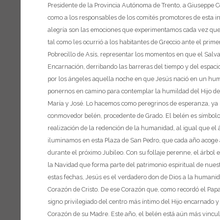
Presidente de la Provincia Autónoma de Trento,
a Giuseppe Co
como a los responsables de los comités promotores de esta ini
alegría son las emociones que experimentamos cada vez que
tal como les ocurrió a los habitantes de Greccio ante el prim
Pobrecillo de Asís, representar los momentos en que el Salvado
Encarnación, derribando las barreras del tiempo y del espacio
por los ángeles aquella noche en que Jesús nació en un hum
ponernos en camino para contemplar la humildad del Hijo de D
María y José. Lo hacemos como peregrinos de esperanza, ya pr
conmovedor belén, procedente de Grado.
El belén es símbolo
realización de la redención de la humanidad, al igual que el
iluminamos en esta Plaza de San Pedro, que cada año acoge a
durante el próximo Jubileo. Con su follaje perenne, el árbol 
la Navidad que forma parte del patrimonio espiritual de nue
estas fechas, Jesús es el verdadero don de Dios a la humanid
Corazón de Cristo. De ese Corazón que, como recordó el Papa F
signo privilegiado del centro más íntimo del Hijo encarnado y
Corazón de su Madre. Este año, el belén está aún más vincula