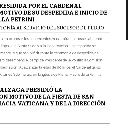
RESIDIDA POR EL CARDENAL
TIVO DE SU DESPEDIDA E INICIO DE
LLA PETRINI
NTONÍA AL SERVICIO DEL SUCESOR DE PEDRO
s para expresar los sentimientos más profundos, especialmente
l Papa, a la Santa Sede y a la Gobernación. La despedida se
amente lo que se vivió durante la ceremonia de despedida del
ro desempeñó el cargo de Presidente de la Pontificia Comisión
Gobernación. Al alcanzar la edad de 80 años, el Cardenal quiso
 lunes 3 de marzo, en la iglesia de María, Madre de la Familia.
ALZAGA PRESIDIÓ LA
N MOTIVO DE LA FIESTA DE SAN
MACIA VATICANA Y DE LA DIRECCIÓN