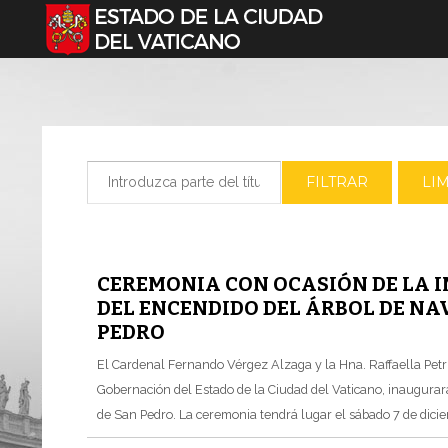
Seleccione su idioma
Introduzca parte del título
FILTRAR
LI
CEREMONIA CON OCASIÓN DE LA 
DEL ENCENDIDO DEL ÁRBOL DE NA
PEDRO
El Cardenal Fernando Vérgez Alzaga y la Hna. Raffaella Petri
Gobernación del Estado de la Ciudad del Vaticano, inaugurará
de San Pedro. La ceremonia tendrá lugar el sábado 7 de dicie