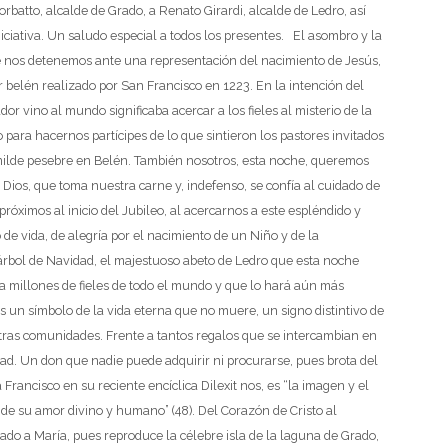
rbatto, alcalde de Grado,
a Renato Girardi, alcalde de Ledro,
así
ciativa.
Un saludo especial a todos los presentes.
El asombro y la
 nos detenemos ante una representación del nacimiento de Jesús,
er belén realizado por San Francisco en 1223. En la intención del
r vino al mundo significaba acercar a los fieles al misterio de la
 para hacernos partícipes de lo que sintieron los pastores invitados
ilde pesebre en Belén.
También nosotros, esta noche, queremos
ios, que toma nuestra carne y, indefenso, se confía al cuidado de
óximos al inicio del Jubileo, al acercarnos a este espléndido y
 de vida, de alegría por el nacimiento de un Niño y de la
 árbol de Navidad, el majestuoso abeto de Ledro que esta noche
 millones de fieles de todo el mundo y que lo hará aún más
es un símbolo de la vida eterna que no muere, un signo distintivo de
stras comunidades.
Frente a tantos regalos que se intercambian en
ad. Un don que nadie puede adquirir ni procurarse, pues brota del
rancisco en su reciente encíclica Dilexit nos, es “la imagen y el
 de su amor divino y humano” (48).
Del Corazón de Cristo al
do a María, pues reproduce la célebre isla de la laguna de Grado,