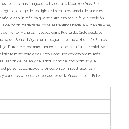
res de culto más antiguos dedicados a la Madre de Dios. Este
Virgen a lo largo de los siglos. Si bien la presencia de María es
 año lo es aún más, ya que se entrelaza con la fe y la tradición
a devoción mariana de los fieles trentinos hacia la Virgen de Pinè,
s de Trento.
María es invocada como Puerta del Cielo desde el
rva del Señor; hágase en mí según tu palabra” (Lc 1,38). Ella es la
 Hijo. Durante el próximo Jubileo, su papel será fundamental, ya
infinita misericordia de Cristo.
Concluyo expresando mi más
ealización del belén y del árbol, signo del compromiso y la
del personal técnico de la Dirección de Infraestructuras y
a y por otros valiosos colaboradores de la Gobernación.
¡Feliz