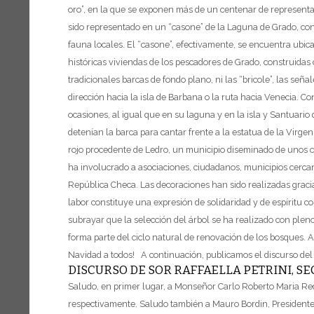
oro”, en la que se exponen más de un centenar de representac
sido representado en un “casone” de la Laguna de Grado, con
fauna locales. El “casone”, efectivamente, se encuentra ubicado
históricas viviendas de los pescadores de Grado, construidas 
tradicionales barcas de fondo plano, ni las “bricole”, las seña
dirección hacia la isla de Barbana o la ruta hacia Venecia.
Con
ocasiones, al igual que en su laguna y en la isla y Santuario
detenían la barca para cantar frente a la estatua de la Virge
rojo procedente de Ledro, un municipio diseminado de unos cinc
ha involucrado a asociaciones, ciudadanos, municipios cerca
República Checa. Las decoraciones han sido realizadas grac
labor constituye una expresión de solidaridad y de espíritu co
subrayar que la selección del árbol se ha realizado con pleno 
forma parte del ciclo natural de renovación de los bosques.
A
Navidad a todos!
A continuación, publicamos el discurso del 
DISCURSO DE SOR RAFFAELLA PETRINI, S
Saludo, en primer lugar, a Monseñor Carlo Roberto Maria Reda
respectivamente.
Saludo también a Mauro Bordin, Presidente 