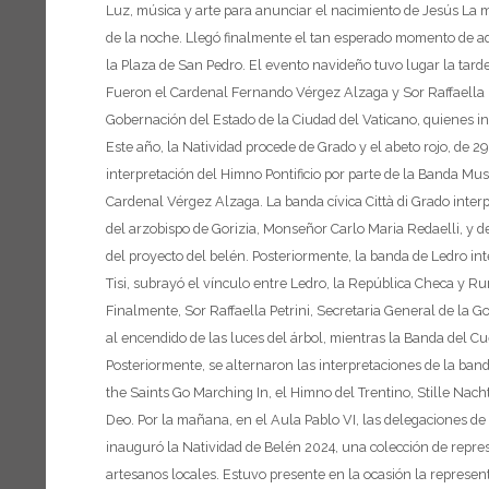
Luz, música y arte para anunciar el nacimiento de Jesús
La m
de la noche. Llegó finalmente el tan esperado momento de ad
la Plaza de San Pedro. El evento navideño tuvo lugar la tard
Fueron el Cardenal Fernando Vérgez Alzaga y Sor Raffaella P
Gobernación del Estado de la Ciudad del Vaticano, quienes i
Este año, la Natividad procede de Grado y el abeto rojo, de 29
interpretación del Himno Pontificio por parte de la Banda Mus
Cardenal Vérgez Alzaga. La banda cívica Città di Grado inter
del arzobispo de Gorizia, Monseñor Carlo Maria Redaelli, y 
del proyecto del belén.
Posteriormente, la banda de Ledro int
Tisi, subrayó el vínculo entre Ledro, la República Checa y Ru
Finalmente, Sor Raffaella Petrini, Secretaria General de la Go
al encendido de las luces del árbol, mientras la Banda del 
Posteriormente, se alternaron las interpretaciones de la ban
the Saints Go Marching In, el Himno del Trentino, Stille Nach
Deo.
Por la mañana, en el Aula Pablo VI, las delegaciones de
inauguró la Natividad de Belén 2024, una colección de repre
artesanos locales. Estuvo presente en la ocasión la represen