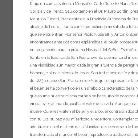
Dirijo un cordial saludo a Monseñor Carlo Roberto Maria Red
Gorizia y de Trento.
Saludo también al Dr. Mauro Bordin, presi
Maurizio Fugatti, Presidente de la Provincia Autónoma de Tre
alcalde de Ledro.
Junto con ellos, extiendo mi saludo a los r
que se encuentran Monseñor Paolo Nutarelli y Antonio Boe
encontramos ante dos obras espléndidas: el belén procedent
en preparación para la próxima Navidad del Señor.
Este año,
Santa en la Basílica de San Pedro, evento que marca el inicio
una visibilidad aún mayor, dada la gran afluencia de peregrin
homenaje al nacimiento de Jesús. Son testimonio de fe y de 
de 1223, cuando San Francisco de Asís quiso representar la e
el belén se ha convertido en un símbolo característico de la 
que asume nuestra misma carne y se hace uno de nosotros.
vino a traer al mundo, exalta el valor de la vida. Aunque sea
muere.
Quienes visiten el belén y el árbol encontrarán dos o
con su luz, su paz y su misericordia redentora. Contemplar c
adentrarse en el misterio de la Navidad, de acercarse a la fu
transformado el mundo.
El belén reproduce la tradicional ins