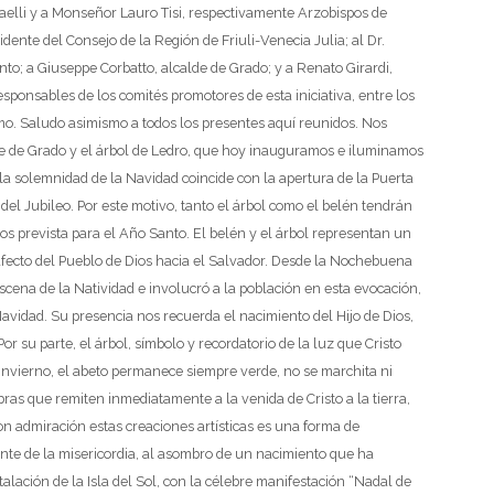
aelli y a Monseñor Lauro Tisi, respectivamente Arzobispos de
dente del Consejo de la Región de Friuli-Venecia Julia;
al Dr.
nto;
a Giuseppe Corbatto, alcalde de Grado;
y a Renato Girardi,
esponsables de los comités promotores de esta iniciativa, entre los
mo.
Saludo asimismo a todos los presentes aquí reunidos.
Nos
e de Grado y el árbol de Ledro, que hoy inauguramos e iluminamos
 la solemnidad de la Navidad coincide con la apertura de la Puerta
 del Jubileo. Por este motivo, tanto el árbol como el belén tendrán
os prevista para el Año Santo.
El belén y el árbol representan un
afecto del Pueblo de Dios hacia el Salvador. Desde la Nochebuena
scena de la Natividad e involucró a la población en esta evocación,
Navidad. Su presencia nos recuerda el nacimiento del Hijo de Dios,
Por su parte, el árbol, símbolo y recordatorio de la luz que Cristo
 invierno, el abeto permanece siempre verde, no se marchita ni
bras que remiten inmediatamente a la venida de Cristo a la tierra,
on admiración estas creaciones artísticas es una forma de
ente de la misericordia, al asombro de un nacimiento que ha
talación de la Isla del Sol, con la célebre manifestación “Nadal de