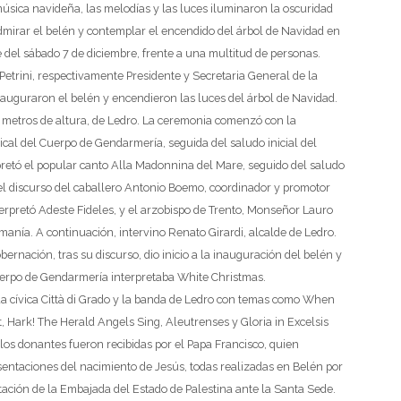
úsica navideña, las melodías y las luces iluminaron la oscuridad
mirar el belén y contemplar el encendido del árbol de Navidad en
e del sábado 7 de diciembre, frente a una multitud de personas.
etrini, respectivamente Presidente y Secretaria General de la
nauguraron el belén y encendieron las luces del árbol de Navidad.
 metros de altura, de Ledro.
La ceremonia comenzó con la
ical del Cuerpo de Gendarmería, seguida del saludo inicial del
pretó el popular canto Alla Madonnina del Mare, seguido del saludo
del discurso del caballero Antonio Boemo, coordinador y promotor
erpretó Adeste Fideles, y el arzobispo de Trento, Monseñor Lauro
manía. A continuación, intervino Renato Girardi, alcalde de Ledro.
bernación, tras su discurso, dio inicio a la inauguración del belén y
Cuerpo de Gendarmería interpretaba White Christmas.
da cívica Città di Grado y la banda de Ledro con temas como When
t, Hark! The Herald Angels Sing, Aleutrenses y Gloria in Excelsis
 los donantes fueron recibidas por el Papa Francisco, quien
sentaciones del nacimiento de Jesús, todas realizadas en Belén por
tación de la Embajada del Estado de Palestina ante la Santa Sede.