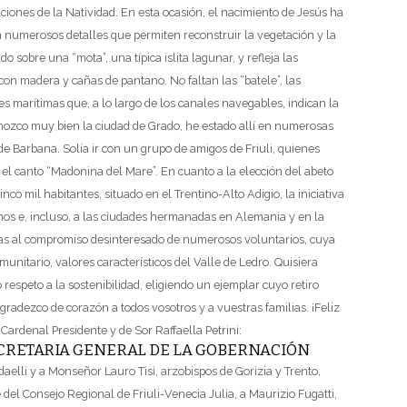
iones de la Natividad. En esta ocasión, el nacimiento de Jesús ha
 numerosos detalles que permiten reconstruir la vegetación y la
 sobre una “mota”, una típica islita lagunar, y refleja las
con madera y cañas de pantano. No faltan las “batele”, las
les marítimas que, a lo largo de los canales navegables, indican la
ozco muy bien la ciudad de Grado, he estado allí en numerosas
 de Barbana. Solía ir con un grupo de amigos de Friuli, quienes
n el canto “Madonina del Mare”.
En cuanto a la elección del abeto
o mil habitantes, situado en el Trentino-Alto Adigio, la iniciativa
nos e, incluso, a las ciudades hermanadas en Alemania y en la
ias al compromiso desinteresado de numerosos voluntarios, cuya
munitario, valores característicos del Valle de Ledro.
Quisiera
respeto a la sostenibilidad, eligiendo un ejemplar cuyo retiro
gradezco de corazón a todos vosotros y a vuestras familias. ¡Feliz
Cardenal Presidente y de Sor Raffaella Petrini:
ECRETARIA GENERAL DE LA GOBERNACIÓN
elli y a Monseñor Lauro Tisi, arzobispos de Gorizia y Trento,
del Consejo Regional de Friuli-Venecia Julia,
a Maurizio Fugatti,