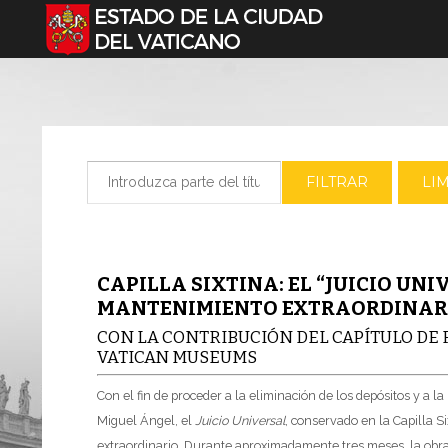
Seleccione su idioma
Introduzca parte del título
FILTRAR
LI
CAPILLA SIXTINA: EL “JUICIO UN
MANTENIMIENTO EXTRAORDINAR
CON LA CONTRIBUCIÓN DEL CAPÍTULO DE F
VATICAN MUSEUMS
Con el fin de proceder a la eliminación de los depósitos y a l
Miguel Ángel, el
Juicio Universal
, conservado en la Capilla 
extraordinario. Durante aproximadamente tres meses, la obra