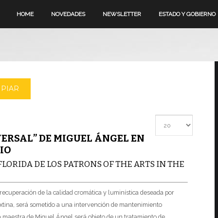
HOME
NOVEDADES
NEWSLETTER
ESTADO Y GOBIERNO
MPIAR
Cantidad a mostrar
IVERSAL” DE MIGUEL ÁNGEL EN
IO
LORIDA DE LOS PATRONS OF THE ARTS IN THE
a recuperación de la calidad cromática y luminística deseada por
Sixtina, será sometido a una intervención de mantenimiento
 maestra de Miguel Ángel será objeto de un tratamiento de