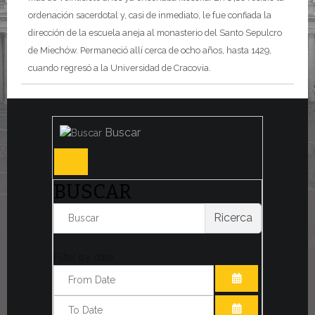
ordenación sacerdotal y, casi de inmediato, le fue confiada la
dirección de la escuela aneja al monasterio del Santo Sepulcro
de Miechów. Permaneció allí cerca de ocho años, hasta 1429,
cuando regresó a la Universidad de Cracovia.
Buscar
BUSCAR
Ricerca
Filter by date:
ABRIR EL CAL