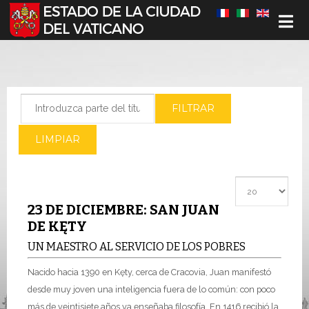
Seleccione su idioma
Introduzca parte del título
FILTRAR
LIMPIAR
Cantidad a most
23 DE DICIEMBRE: SAN JUAN
DE KĘTY
UN MAESTRO AL SERVICIO DE LOS POBRES
Nacido hacia 1390 en Kęty, cerca de Cracovia, Juan manifestó
desde muy joven una inteligencia fuera de lo común: con poco
más de veintisiete años ya enseñaba filosofía. En 1416 recibió la