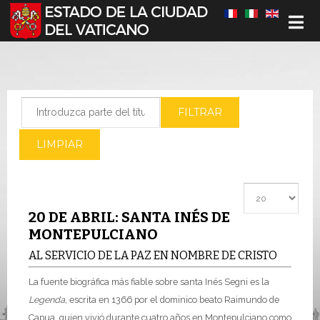
Seleccione su idioma
Introduzca parte del título
FILTRAR
LIMPIAR
Cantidad a most
20 DE ABRIL: SANTA INÉS DE
MONTEPULCIANO
AL SERVICIO DE LA PAZ EN NOMBRE DE CRISTO
La fuente biográfica más fiable sobre santa Inés Segni es la
Legenda
, escrita en 1366 por el dominico beato Raimundo de
Capua, quien vivió durante cuatro años en Montepulciano como