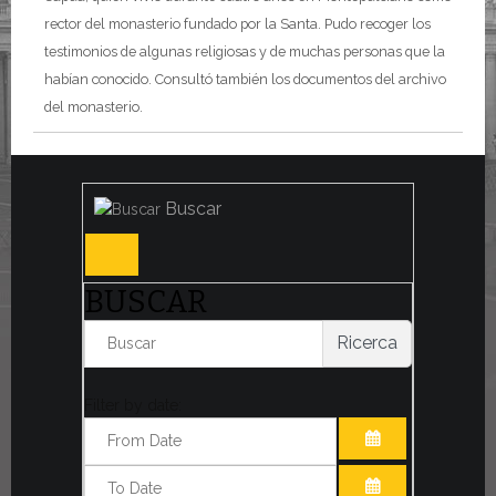
rector del monasterio fundado por la Santa. Pudo recoger los
testimonios de algunas religiosas y de muchas personas que la
habían conocido. Consultó también los documentos del archivo
del monasterio.
Buscar
BUSCAR
Ricerca
Filter by date:
ABRIR EL CAL