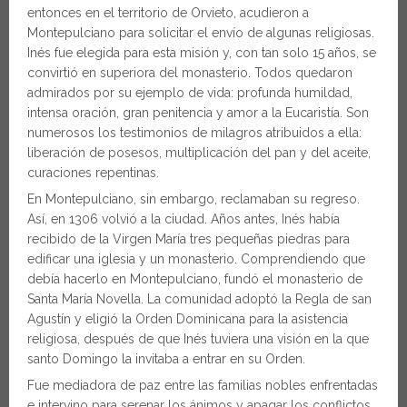
entonces en el territorio de Orvieto, acudieron a
Montepulciano para solicitar el envío de algunas religiosas.
Inés fue elegida para esta misión y, con tan solo 15 años, se
convirtió en superiora del monasterio. Todos quedaron
admirados por su ejemplo de vida: profunda humildad,
intensa oración, gran penitencia y amor a la Eucaristía. Son
numerosos los testimonios de milagros atribuidos a ella:
liberación de posesos, multiplicación del pan y del aceite,
curaciones repentinas.
En Montepulciano, sin embargo, reclamaban su regreso.
Así, en 1306 volvió a la ciudad. Años antes, Inés había
recibido de la Virgen María tres pequeñas piedras para
edificar una iglesia y un monasterio. Comprendiendo que
debía hacerlo en Montepulciano, fundó el monasterio de
Santa María Novella. La comunidad adoptó la Regla de san
Agustín y eligió la Orden Dominicana para la asistencia
religiosa, después de que Inés tuviera una visión en la que
santo Domingo la invitaba a entrar en su Orden.
Fue mediadora de paz entre las familias nobles enfrentadas
e intervino para serenar los ánimos y apagar los conflictos.