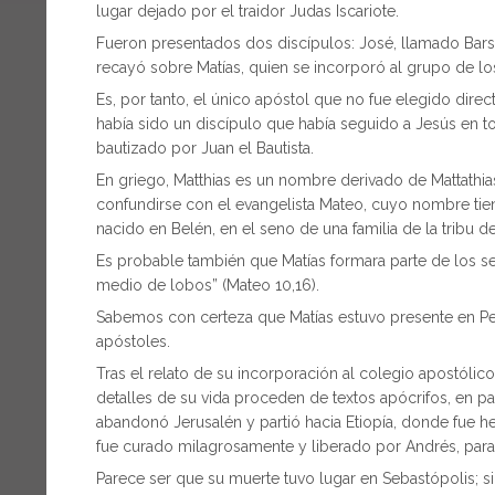
lugar dejado por el traidor Judas Iscariote.
Fueron presentados dos discípulos: José, llamado Barsa
recayó sobre Matías, quien se incorporó al grupo de lo
Es, por tanto, el único apóstol que no fue elegido dire
había sido un discípulo que había seguido a Jesús en 
bautizado por Juan el Bautista.
En griego, Matthias es un nombre derivado de Mattathias
confundirse con el evangelista Mateo, cuyo nombre tie
nacido en Belén, en el seno de una familia de la tribu d
Es probable también que Matías formara parte de los s
medio de lobos” (Mateo 10,16).
Sabemos con certeza que Matías estuvo presente en Pen
apóstoles.
Tras el relato de su incorporación al colegio apostólic
detalles de su vida proceden de textos apócrifos, en p
abandonó Jerusalén y partió hacia Etiopía, donde fue 
fue curado milagrosamente y liberado por Andrés, para
Parece ser que su muerte tuvo lugar en Sebastópolis; si