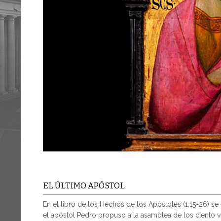
EL ÚLTIMO APÓSTOL
En el libro de los Hechos de los Apóstoles (1,15-26) se 
el apóstol Pedro propuso a la asamblea de los ciento v