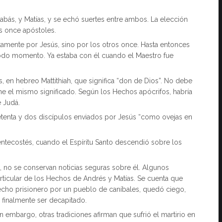
bás, y Matías, y se echó suertes entre ambos. La elección
s once apóstoles.
ctamente por Jesús, sino por los otros once. Hasta entonces
todo momento. Ya estaba con él cuando el Maestro fue
, en hebreo Mattithiah, que significa “don de Dios”. No debe
ne el mismo significado. Según los Hechos apócrifos, habría
e Judá.
etenta y dos discípulos enviados por Jesús “como ovejas en
tecostés, cuando el Espíritu Santo descendió sobre los
o, no se conservan noticias seguras sobre él. Algunos
articular de los Hechos de Andrés y Matías. Se cuenta que
hecho prisionero por un pueblo de caníbales, quedó ciego,
 finalmente ser decapitado.
n embargo, otras tradiciones afirman que sufrió el martirio en