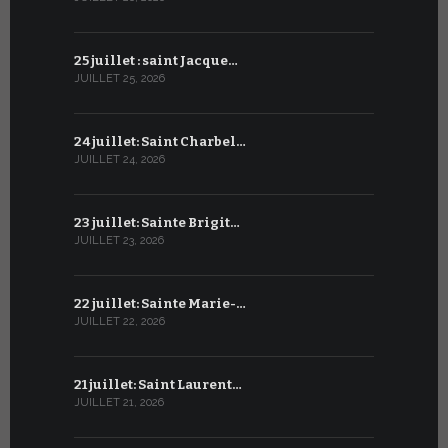
25 juillet : saint Jacque…
24 juin : N
JUILLET 25, 2026
JUIN 24, 2026
24 juillet: Saint Charbel…
23 juin : S
JUILLET 24, 2026
JUIN 23, 2026
23 juillet: Sainte Brigit…
22 juin : 
JUILLET 23, 2026
JUIN 22, 2026
22 juillet: Sainte Marie-…
21 juin : Sa
JUILLET 22, 2026
JUIN 21, 2026
21 juillet: Saint Laurent…
20 juin : S
JUILLET 21, 2026
JUIN 20, 2026