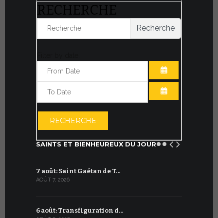
RECHERCHE
Recherche
Filter by date:
OUVRIR LE CA
OUVRIR LE CA
RECHERCHE
SAINTS ET BIENHEUREUX DU JOUR
7 août: Saint Gaétan de T…
7 juillet :
AOÛT 7, 2026
JUILLET 7, 20
6 août: Transfiguration d…
6 juillet :