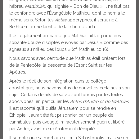
hébreu
Mattithiah
, qui signifie « Don de Dieu ». Il ne faut pas
le confondre avec l’Évangéliste Matthieu, dont le nom a le
même sens. Selon les
Actes
apocryphes, il serait né à
Bethléem, d’une famille de la tribu de Juda.
Il est également probable que Matthias ait fait partie des
soixante-douze disciples envoyés par Jésus « comme des
agneaux au milieu des loups » (cf. Matthieu 10,16).
Nous savons avec certitude que Matthias était présent lors
de la Pentecôte, la descente de l’Esprit Saint sur les
Apôtres.
Après le récit de son intégration dans le collège
apostolique, nous n’avons plus de nouvelles certaines à son
sujet. Certains détails de sa vie sont fournis par les textes
apocryphes, en particulier les
Actes d’André et de Matthias
.
Il est raconté qu’il quitta Jérusalem pour se rendre en
Éthiopie. Il aurait été fait prisonnier par un peuple de
cannibales, puis aveuglé, miraculeusement guéri et libéré
par André, avant d’être finalement décapité.
Il semble que sa mort ait eu lieu à Sébastopolis, mais selon