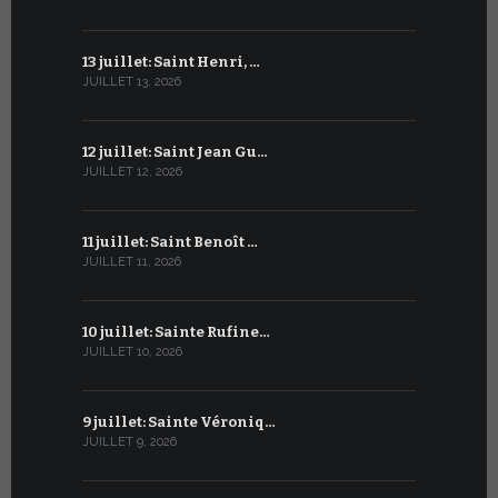
13 juillet: Saint Henri, …
13 juin : 
JUILLET 13, 2026
JUIN 13, 2026
12 juillet: Saint Jean Gu…
12 juin : T
JUILLET 12, 2026
JUIN 12, 2026
11 juillet: Saint Benoît …
11 juin : Sa
JUILLET 11, 2026
JUIN 11, 2026
10 juillet: Sainte Rufine…
10 juin : 
JUILLET 10, 2026
JUIN 10, 2026
9 juillet: Sainte Véroniq…
9 juin : B
JUILLET 9, 2026
JUIN 9, 2026