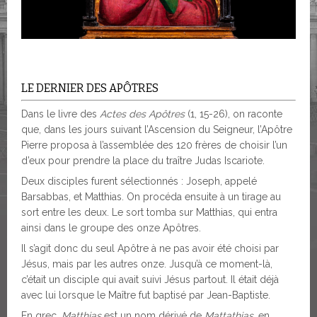
LE DERNIER DES APÔTRES
Dans le livre des
Actes des Apôtres
(1, 15-26), on raconte
que, dans les jours suivant l’Ascension du Seigneur, l’Apôtre
Pierre proposa à l’assemblée des 120 frères de choisir l’un
d’eux pour prendre la place du traître Judas Iscariote.
Deux disciples furent sélectionnés : Joseph, appelé
Barsabbas, et Matthias. On procéda ensuite à un tirage au
sort entre les deux. Le sort tomba sur Matthias, qui entra
ainsi dans le groupe des onze Apôtres.
Il s’agit donc du seul Apôtre à ne pas avoir été choisi par
Jésus, mais par les autres onze. Jusqu’à ce moment-là,
c’était un disciple qui avait suivi Jésus partout. Il était déjà
avec lui lorsque le Maître fut baptisé par Jean-Baptiste.
En grec,
Matthias
est un nom dérivé de
Mattathias
, en