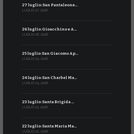
27 luglio: San Pantaleone…
27 giugno: 
LUGLIO 27, 2026
GIUGNO 27, 2
26 luglio: Gioacchino e A…
26 giugno:
LUGLIO 26, 2026
GIUGNO 26, 2
25 luglio: San Giacomo Ap…
25 giugno:
LUGLIO 25, 2026
GIUGNO 25, 2
24 luglio: San Charbel Ma…
24 giugno:
LUGLIO 24, 2026
GIUGNO 24, 2
23 luglio: Santa Brigida …
23 giugno:
LUGLIO 23, 2026
GIUGNO 23, 2
22 luglio: Santa Maria Ma…
22 giugno:
LUGLIO 22, 2026
GIUGNO 22, 2