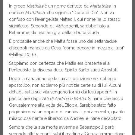
In greco
Matthias
è un nome derivato da
Mattathias
, in
ebraico
Mattithiah
, che significa “Dono di Dio”. Non va
confuso con l’evangelista Matteo il cui nome ha lo stesso
significato. Secondo gli
Atti
apocrifi, sarebbe nato a
Betlemme, da una famiglia della tribù di Giuda.
È probabile anche che Mattia fosse uno dei settantadue
discepoli mandati da Gesù “come pecore in mezzo ai lupi”
(Matteo 10,16).
Sappiamo con certezza che Mattia era presente alla
Pentecoste, la discesa dello Spirito Santo sugli Apostoli.
Dopo la narrazione della sua associazione nel collegio
apostolico, non abbiamo più notizie certe su di lui. Alcuni
dettagli sulla sua vita vengono forniti dai testi apocrifi, in
particolare dagli
Atti di Andrea e Mattia.
Si narra che lasciò
Gerusalemme alla volta dell’Etiopia. Sarebbe stato fatto
prigioniero da un popolo di cannibali, poi accecato, guarito
miracolosamente e liberato da Andrea, e infine decapitato.
Sembra che la sua morte avvenne a Sebastopoli, però
secondo altri racconti subì il martirio a Gerusalemme, dove