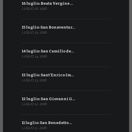
16 luglio: Beata Vergine …
13 giugno
LUGLIO 16, 2026
GIUGNO 13, 2
15 luglio: San Bonaventur…
12 giugno:
LUGLIO 15, 2026
GIUGNO 12, 2
14 luglio: San Camillo de…
11 giugno:
LUGLIO 14, 2026
GIUGNO 11, 2
13 luglio: Sant’Enrico Im…
10 giugno:
LUGLIO 13, 2026
GIUGNO 10, 2
12 luglio: San Giovanni G…
9 giugno: 
LUGLIO 12, 2026
GIUGNO 9, 20
11 luglio: San Benedetto …
La Penteco
LUGLIO 11, 2026
GIUGNO 8, 20