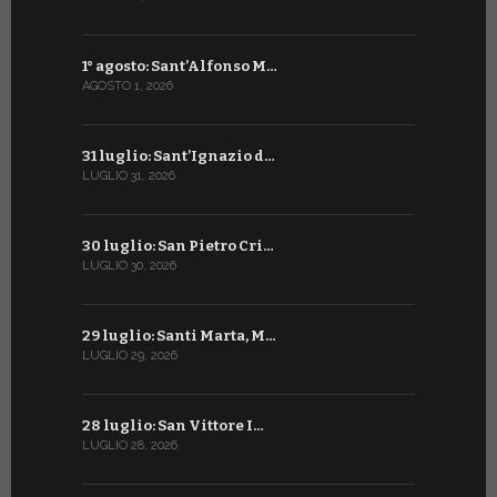
1° agosto: Sant’Alfonso M…
2 luglio: 
AGOSTO 1, 2026
LUGLIO 2, 20
31 luglio: Sant’Ignazio d…
1° luglio: 
LUGLIO 31, 2026
LUGLIO 1, 202
30 luglio: San Pietro Cri…
30 giugno:
LUGLIO 30, 2026
GIUGNO 30, 2
29 luglio: Santi Marta, M…
29 giugno:
LUGLIO 29, 2026
GIUGNO 29, 2
28 luglio: San Vittore I…
28 giugno:
LUGLIO 28, 2026
GIUGNO 28, 2