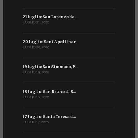
21 luglio: San Lorenzo da…
21 giugno:
LUGLIO 21, 2026
GIUGNO 21, 2
20 luglio: Sant’Apollinar…
20 giugno:
LUGLIO 20, 2026
GIUGNO 20, 2
19 luglio: San Simmaco, P…
17 giugno:
LUGLIO 19, 2026
GIUGNO 17, 2
18 luglio: San Bruno di S…
16 giugno:
LUGLIO 18, 2026
GIUGNO 16, 2
17 luglio: Santa Teresa d…
15 giugno:
LUGLIO 17, 2026
GIUGNO 15, 2