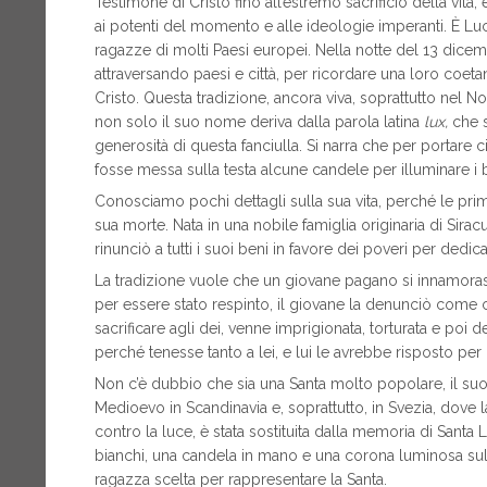
Testimone di Cristo fino all’estremo sacrificio della vita
ai potenti del momento e alle ideologie imperanti. È Lucia
ragazze di molti Paesi europei. Nella notte del 13 dicemb
attraversando paesi e città, per ricordare una loro coeta
Cristo. Questa tradizione, ancora viva, soprattutto nel Nor
non solo il suo nome deriva dalla parola latina
lux,
che s
generosità di questa fanciulla. Si narra che per portare ci
fosse messa sulla testa alcune candele per illuminare i b
Conosciamo pochi dettagli sulla sua vita, perché le pri
sua morte. Nata in una nobile famiglia originaria di Siracusa,
rinunciò a tutti i suoi beni in favore dei poveri per dedic
La tradizione vuole che un giovane pagano si innamorass
per essere stato respinto, il giovane la denunciò come cri
sacrificare agli dei, venne imprigionata, torturata e poi 
perché tenesse tanto a lei, e lui le avrebbe risposto per 
Non c’è dubbio che sia una Santa molto popolare, il suo cu
Medioevo in Scandinavia e, soprattutto, in Svezia, dove la
contro la luce, è stata sostituita dalla memoria di Santa Lu
bianchi, una candela in mano e una corona luminosa sull
ragazza scelta per rappresentare la Santa.