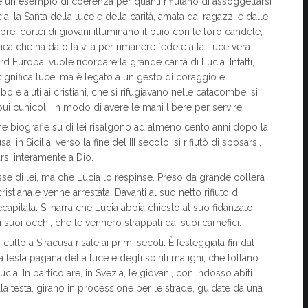
, è un esempio di coerenza per quanti rifiutano di assoggettarsi
, la Santa della luce e della carità, amata dai ragazzi e dalle
re, cortei di giovani illuminano il buio con le loro candele,
nea che ha dato la vita per rimanere fedele alla Luce vera:
d Europa, vuole ricordare la grande carità di Lucia. Infatti,
ignifica luce, ma è legato a un gesto di coraggio e
bo e aiuti ai cristiani, che si rifugiavano nelle catacombe, si
ui cunicoli, in modo di avere le mani libere per servire.
me biografie su di lei risalgono ad almeno cento anni dopo la
 in Sicilia, verso la fine del III secolo, si rifiutò di sposarsi,
arsi interamente a Dio.
e di lei, ma che Lucia lo respinse. Preso da grande collera
stiana e venne arrestata. Davanti al suo netto rifiuto di
decapitata. Si narra che Lucia abbia chiesto al suo fidanzato
i suoi occhi, che le vennero strappati dai suoi carnefici.
lto a Siracusa risale ai primi secoli. È festeggiata fin dal
 festa pagana della luce e degli spiriti maligni, che lottano
cia. In particolare, in Svezia, le giovani, con indosso abiti
a testa, girano in processione per le strade, guidate da una