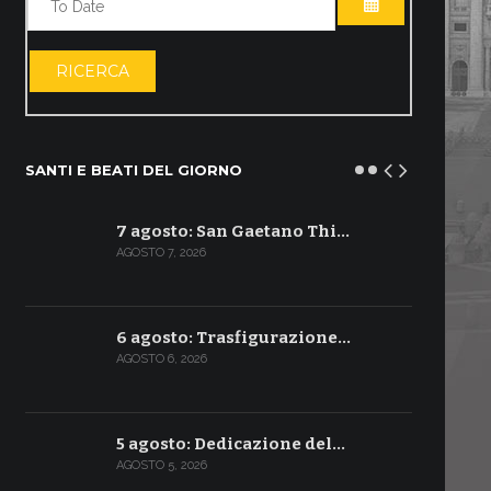
APRI IL CALE
RICERCA
SANTI E BEATI DEL GIORNO
7 agosto: San Gaetano Thi…
AGOSTO 7, 2026
6 agosto: Trasfigurazione…
AGOSTO 6, 2026
5 agosto: Dedicazione del…
AGOSTO 5, 2026