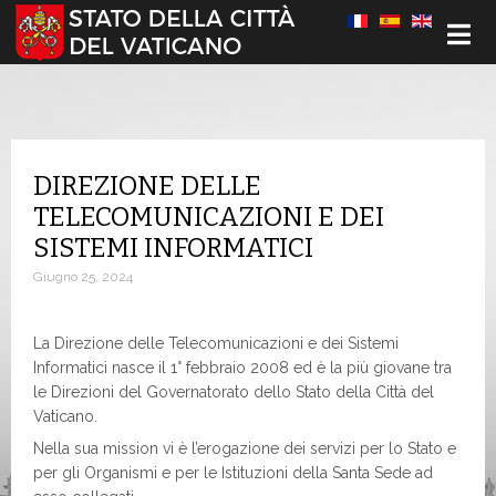
Seleziona la tua lingua
DIREZIONE DELLE
TELECOMUNICAZIONI E DEI
SISTEMI INFORMATICI
Giugno 25, 2024
La Direzione delle Telecomunicazioni e dei Sistemi
Informatici nasce il 1° febbraio 2008 ed è la più giovane tra
le Direzioni del Governatorato dello Stato della Città del
Vaticano.
Nella sua mission vi è l’erogazione dei servizi per lo Stato e
per gli Organismi e per le Istituzioni della Santa Sede ad