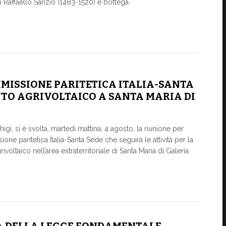
i Raffaello Sanzio (1483-1520) e bottega.
MMISSIONE PARITETICA ITALIA-SANTA
NTO AGRIVOLTAICO A SANTA MARIA DI
igi, si è svolta, martedì mattina, 4 agosto, la riunione per
ne paritetica Italia-Santa Sede che seguirà le attività per la
ivoltaico nell’area extraterritoriale di Santa Maria di Galeria.