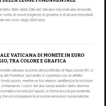
A DELLA LEGGE FONDAMENTALE
e
dello Stato della Città del Vaticano risponde alla necessità,
ner conto di nuove esigenze di governo e di alcune importanti
te nel corso degli ultimi anni.
NALE VATICANA DI MONETE IN EURO
IO, TRA COLORE E GRAFICA
monete vaticana, la prima del pontificato di Papa Leone XIV, si
a del Pontefice, riprodotto in copertina con un effetto
n fondo avorio, mentre un blu intenso caratterizza le iscrizioni
lto, richiamando i colori dei due campi araldici dello stemma
 cromatico troverà poi spazio, in forma ancora più evidente,
ing che accompagnerà le prossime emissioni numismatiche.