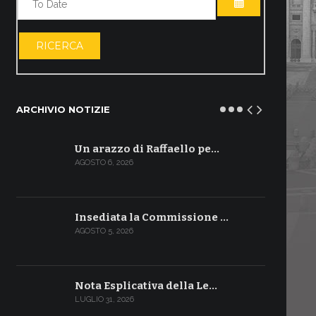
APRI IL CALE
RICERCA
ARCHIVIO NOTIZIE
Un arazzo di Raffaello pe…
AGOSTO 6, 2026
Insediata la Commissione …
AGOSTO 5, 2026
Nota Esplicativa della Le…
LUGLIO 31, 2026