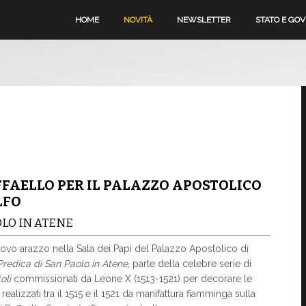
HOME
NOVITÀ
NEWSLETTER
STATO E GO
FFAELLO PER IL PALAZZO APOSTOLICO
LFO
OLO IN ATENE
ovo arazzo nella Sala dei Papi del Palazzo Apostolico di
Predica di San Paolo in Atene
, parte della celebre serie di
oli
commissionati da Leone X (1513-1521) per decorare le
realizzati tra il 1515 e il 1521 da manifattura fiamminga sulla