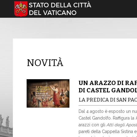
Seleziona la tua lingua
NOVITÀ
UN ARAZZO DI RA
DI CASTEL GANDO
LA PREDICA DI SAN PA
Dal 4 agosto è esposto un nu
Castel Gandolfo. Raffigura la
arazzi con gli
Atti degli Apost
pareti della Cappella Sistina e 