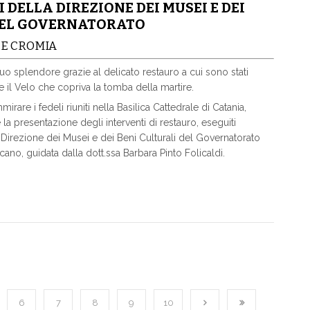
 DELLA DIREZIONE DEI MUSEI E DEI
DEL GOVERNATORATO
 E CROMIA
uo splendore grazie al delicato restauro a cui sono stati
 e il Velo che copriva la tomba della martire.
are i fedeli riuniti nella Basilica Cattedrale di Catania,
 la presentazione degli interventi di restauro, eseguiti
a Direzione dei Musei e dei Beni Culturali del Governatorato
icano, guidata dalla dott.ssa Barbara Pinto Folicaldi.
6
7
8
9
10