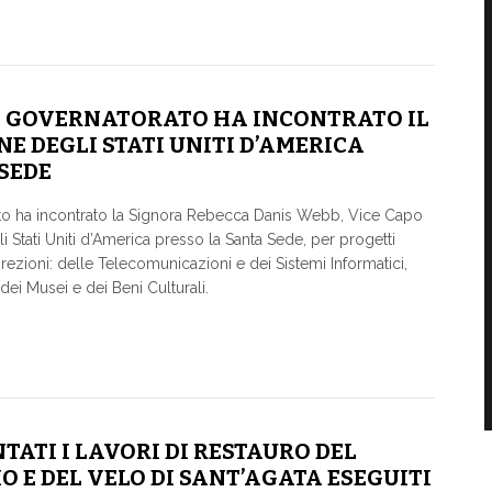
EL GOVERNATORATO HA INCONTRATO IL
NE DEGLI STATI UNITI D’AMERICA
SEDE
ato ha incontrato la Signora Rebecca Danis Webb, Vice Capo
 Stati Uniti d’America presso la Santa Sede, per progetti
rezioni: delle Telecomunicazioni e dei Sistemi Informatici,
e dei Musei e dei Beni Culturali.
TATI I LAVORI DI RESTAURO DEL
O E DEL VELO DI SANT’AGATA ESEGUITI