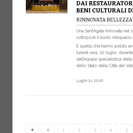
DAI RESTAURATORI
BENI CULTURALI 
RINNOVATA BELLEZZA
Una Sant’Agata rinnovata nel s
sottoposti il busto reliquiario
È quella che hanno potuto ammir
lunedì sera, 20 luglio, durante
dall’équipe specialistica dell
dello Stato della Città del Vat
Luglio 21, 2026
1
2
3
4
5