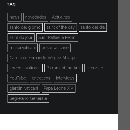
TAG
news
novedades
Actualités
santo del giorno
saint of the day
santo del día
saint du jour
Suor Raffaella Petrini
musei vaticani
poste vaticane
Cardinale Fernando Vérgez Alzaga
specola vaticana
Patrons of the Arts
interviste
YouTube
entretiens
interviews
giardini vaticani
Papa Leone XIV
Segretario Generale