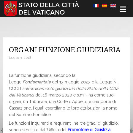
Seleziona la tua lingua
ORGANI FUNZIONE GIUDIZIARIA
Luglio 3, 2018
La funzione giudiziaria, secondo la
Legge
Fondamentale
del 13 maggio 2023 e la Legge N.
CCCLI
sull’ordinamento giudiziario dello Stato della Città
del Vaticano
, del 16 marzo 2020 e s.m.i., ha come suoi
organi, un Tribunale, una Corte d’Appello e una Corte di
Cassazione, i quali esercitano le loro attribuzioni a nome
del Sommo Pontefice.
Le funzioni inquirenti e requirenti, nei tre gradi di giudizio,
sono esercitate dall’Ufficio del
Promotore di Giustizia
.