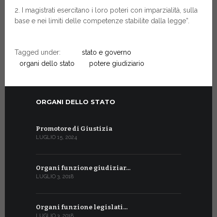
2. I magistrati esercitano i loro poteri con imparzialità, sulla
base e nei limiti delle competenze stabilite dalla legge”.
Tagged under:
stato e governo
organi dello stato
potere giudiziario
ORGANI DELLO STATO
Promotore di Giustizia
LUGLIO 15, 2024
Organi funzione giudiziar…
LUGLIO 3, 2018
Organi funzione legislati…
LUGLIO 3, 2018