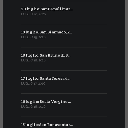
20 luglio: Sant’Apollinar…
20 giugno:
LUGLIO 20, 2026
GIUGNO 20, 2
19 luglio: San Simmaco, P…
17 giugno:
LUGLIO 19, 2026
GIUGNO 17, 2
18 luglio: San Bruno di S…
16 giugno:
LUGLIO 18, 2026
GIUGNO 16, 2
17 luglio: Santa Teresa d…
15 giugno:
LUGLIO 17, 2026
GIUGNO 15, 2
16 luglio: Beata Vergine …
13 giugno
LUGLIO 16, 2026
GIUGNO 13, 2
15 luglio: San Bonaventur…
12 giugno: