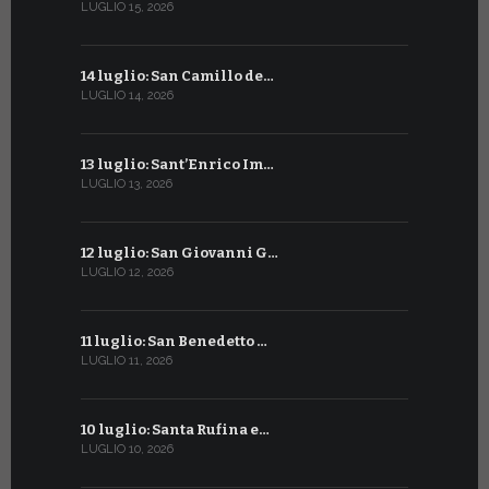
LUGLIO 15, 2026
GIUGNO 12, 2
14 luglio: San Camillo de…
11 giugno:
LUGLIO 14, 2026
GIUGNO 11, 2
13 luglio: Sant’Enrico Im…
10 giugno:
LUGLIO 13, 2026
GIUGNO 10, 2
12 luglio: San Giovanni G…
9 giugno: 
LUGLIO 12, 2026
GIUGNO 9, 20
11 luglio: San Benedetto …
La Penteco
LUGLIO 11, 2026
GIUGNO 8, 20
10 luglio: Santa Rufina e…
Sant’Anto
LUGLIO 10, 2026
GIUGNO 7, 20