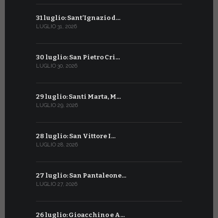
31 luglio: Sant’Ignazio d…
1° luglio: 
LUGLIO 31, 2026
LUGLIO 1, 202
30 luglio: San Pietro Cri…
30 giugno:
LUGLIO 30, 2026
GIUGNO 30, 2
29 luglio: Santi Marta, M…
29 giugno:
LUGLIO 29, 2026
GIUGNO 29, 2
28 luglio: San Vittore I…
28 giugno:
LUGLIO 28, 2026
GIUGNO 28, 2
27 luglio: San Pantaleone…
27 giugno: 
LUGLIO 27, 2026
GIUGNO 27, 2
26 luglio: Gioacchino e A…
26 giugno: