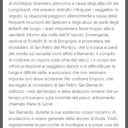
di montagna divennero pericolosi a causa degli attacchi dei
Longobardi, che avevano distrutto i rifugi per i viaggiatori. In
seguito, la situazione peggiorò ulteriormente a causa delle
frequenti incursioni dei Saraceni e degli abusi da parte degli
abitanti del luogo, i quali imponevano tasse troppo alte ai
viandanti. Intorno alla metà dell’XI secolo, Ermengarda,
vedova di Rodolfo III, re di Borgogna, e proprietaria del
monastero di San Pietro del Montjou, che si trovava ai piedi
del monte sul versante nord, affidò a Bernardo, il compito
di costruire un ospizio sulla cima del valico. Lo scopo era
offrire protezione ai viaggiatori stanchi o in difficoltà per la
lunga e difficile salita, e assicurarsi che non venissero
imposte loro tasse eccessive. Per costruire l’ospizio, che
era legato al monastero di San Pietro, San Bernardo
riutilizzò i resti del tempio e delle abitazioni romane che un
tempo si trovavano sulla sommità del passo, anticamente
chiamato Piana di Giove.
San Bernardo, durante la sua esistenza, ricoprì l’incarico di
arcidiacono e vicario generale della diocesi di Aosta. Visitò
regolarmente le parrocchie di montagna e si prese cura dei