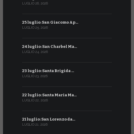
LUGLIO 26, 2026
GIUGNO 26, 2
25 luglio: San Giacomo Ap…
25 giugno:
LUGLIO 25, 2026
GIUGNO 25, 2
24 luglio: San Charbel Ma…
24 giugno:
LUGLIO 24, 2026
GIUGNO 24, 2
23 luglio: Santa Brigida …
23 giugno:
LUGLIO 23, 2026
GIUGNO 23, 2
22 luglio: Santa Maria Ma…
22 giugno:
LUGLIO 22, 2026
GIUGNO 22, 2
21 luglio: San Lorenzo da…
21 giugno:
LUGLIO 21, 2026
GIUGNO 21, 2