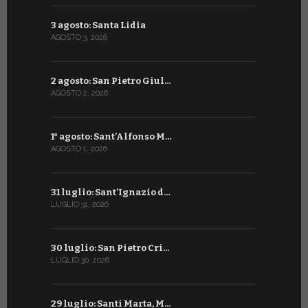
3 agosto: Santa Lidia
4 luglio: S
AGOSTO 3, 2026
LUGLIO 4, 20
2 agosto: San Pietro Giul…
3 luglio: 
AGOSTO 2, 2026
LUGLIO 3, 202
1° agosto: Sant’Alfonso M…
2 luglio: 
AGOSTO 1, 2026
LUGLIO 2, 20
31 luglio: Sant’Ignazio d…
1° luglio: 
LUGLIO 31, 2026
LUGLIO 1, 202
30 luglio: San Pietro Cri…
30 giugno:
LUGLIO 30, 2026
GIUGNO 30, 2
29 luglio: Santi Marta, M…
29 giugno: