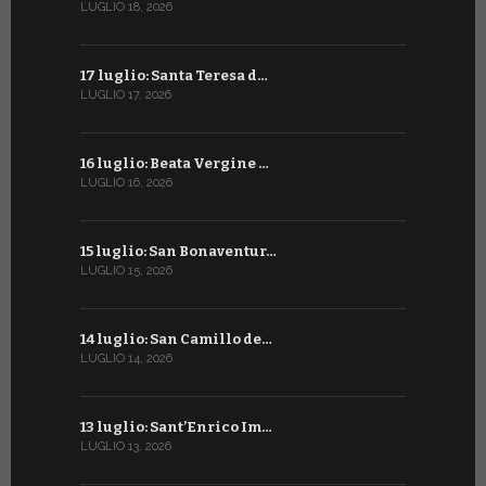
LUGLIO 18, 2026
GIUGNO 16, 2
17 luglio: Santa Teresa d…
15 giugno:
LUGLIO 17, 2026
GIUGNO 15, 2
16 luglio: Beata Vergine …
13 giugno
LUGLIO 16, 2026
GIUGNO 13, 2
15 luglio: San Bonaventur…
12 giugno:
LUGLIO 15, 2026
GIUGNO 12, 2
14 luglio: San Camillo de…
11 giugno:
LUGLIO 14, 2026
GIUGNO 11, 2
13 luglio: Sant’Enrico Im…
10 giugno:
LUGLIO 13, 2026
GIUGNO 10, 2