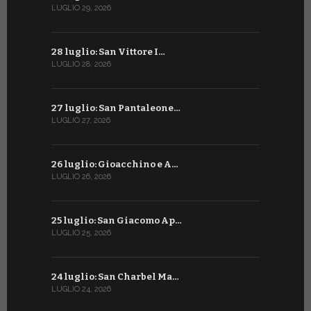
LUGLIO 29, 2026
GIUGNO 29, 2
28 luglio: San Vittore I…
28 giugno:
LUGLIO 28, 2026
GIUGNO 28, 2
27 luglio: San Pantaleone…
27 giugno: 
LUGLIO 27, 2026
GIUGNO 27, 2
26 luglio: Gioacchino e A…
26 giugno:
LUGLIO 26, 2026
GIUGNO 26, 2
25 luglio: San Giacomo Ap…
25 giugno:
LUGLIO 25, 2026
GIUGNO 25, 2
24 luglio: San Charbel Ma…
24 giugno:
LUGLIO 24, 2026
GIUGNO 24, 2