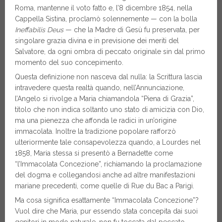
Roma, mantenne il voto fatto e, l’8 dicembre 1854, nella
Cappella Sistina, proclamò solennemente — con la bolla
Ineffabilis Deus
— che la Madre di Gesù fu preservata, per
singolare grazia divina e in previsione dei meriti del
Salvatore, da ogni ombra di peccato originale sin dal primo
momento del suo concepimento.
Questa definizione non nasceva dal nulla: la Scrittura lascia
intravedere questa realtà quando, nell’Annunciazione,
l’Angelo si rivolge a Maria chiamandola “Piena di Grazia”,
titolo che non indica soltanto uno stato di amicizia con Dio,
ma una pienezza che affonda le radici in un’origine
immacolata. Inoltre la tradizione popolare rafforzò
ulteriormente tale consapevolezza quando, a Lourdes nel
1858, Maria stessa si presentò a Bernadette come
“l’Immacolata Concezione”, richiamando la proclamazione
del dogma e collegandosi anche ad altre manifestazioni
mariane precedenti, come quelle di Rue du Bac a Parigi.
Ma cosa significa esattamente “Immacolata Concezione”?
Vuol dire che Maria, pur essendo stata concepita dai suoi
genitori in modo naturale, non fu toccata dal peccato