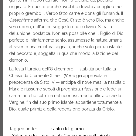
originale. E questo perché avrebbe dovuto accogliere nel
proprio grembo il Verbo fatto carne e donargli l’umanità. Il
Catechismo
afferma che Gesù Cristo è vero Dio, ma anche
vero uomo, nell’unico soggetto che è divino. Si tratta
dell’unione ipostatica. Non era possibile che il Figlio di Dio,
perfetto e infinitamente santo, assumesse la natura umana
attraverso una creatura segnata, anche solo per un istante,
dal peccato e, soggetta in qualche modo, all’azione del
demonio.
La festa liturgica dell’8 dicembre — stabilita per tutta la
Chiesa da Clemente XI nel 1708 e già approvata in
precedenza da Sisto IV — anticipa di nove mesi la nascita di
Maria e riassume secoli di preghiera, riflessione e fede: un
cammino che culmina nel riconoscimento ufficiale che la
Vergine, fin dal suo primo istante, appartiene totalmente a
Dio, quale primizia della redenzione portata da Cristo.
Tagged under:
santo del giorno
Solennità dell’Immacolata Concezione della Beata