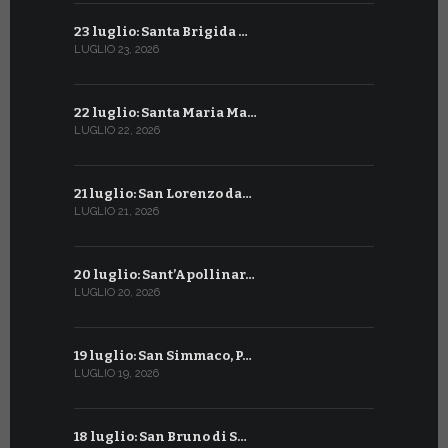
23 luglio: Santa Brigida …
23 giugno:
LUGLIO 23, 2026
GIUGNO 23, 2
22 luglio: Santa Maria Ma…
22 giugno:
LUGLIO 22, 2026
GIUGNO 22, 2
21 luglio: San Lorenzo da…
21 giugno:
LUGLIO 21, 2026
GIUGNO 21, 2
20 luglio: Sant’Apollinar…
20 giugno:
LUGLIO 20, 2026
GIUGNO 20, 2
19 luglio: San Simmaco, P…
17 giugno:
LUGLIO 19, 2026
GIUGNO 17, 2
18 luglio: San Bruno di S…
16 giugno: