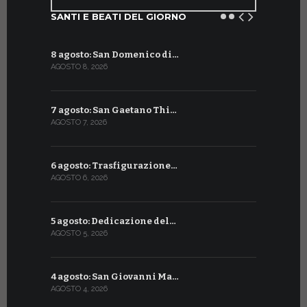
SANTI E BEATI DEL GIORNO
8 agosto: San Domenico di…
9 luglio: 
AGOSTO 8, 2026
LUGLIO 9, 20
7 agosto: San Gaetano Thi…
8 luglio: 
AGOSTO 7, 2026
LUGLIO 8, 20
6 agosto: Trasfigurazione…
7 luglio: 
AGOSTO 6, 2026
LUGLIO 7, 202
5 agosto: Dedicazione del…
6 luglio: S
AGOSTO 5, 2026
LUGLIO 6, 20
4 agosto: San Giovanni Ma…
5 luglio: 
AGOSTO 4, 2026
LUGLIO 5, 20