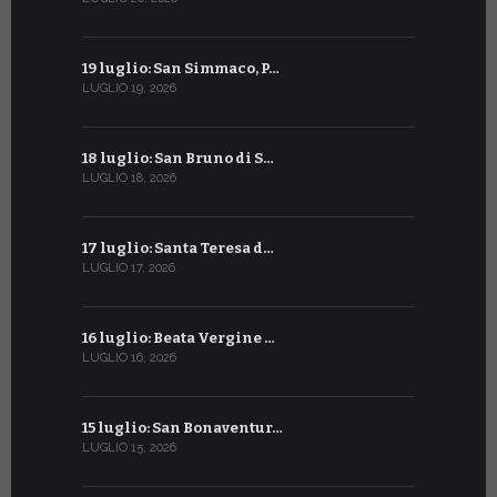
19 luglio: San Simmaco, P…
17 giugno:
LUGLIO 19, 2026
GIUGNO 17, 2
18 luglio: San Bruno di S…
16 giugno:
LUGLIO 18, 2026
GIUGNO 16, 2
17 luglio: Santa Teresa d…
15 giugno:
LUGLIO 17, 2026
GIUGNO 15, 2
16 luglio: Beata Vergine …
13 giugno
LUGLIO 16, 2026
GIUGNO 13, 2
15 luglio: San Bonaventur…
12 giugno:
LUGLIO 15, 2026
GIUGNO 12, 2