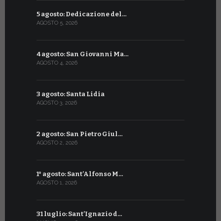
5 agosto: Dedicazione del…
6 luglio: S
AGOSTO 5, 2026
LUGLIO 6, 20
4 agosto: San Giovanni Ma…
5 luglio: 
AGOSTO 4, 2026
LUGLIO 5, 20
3 agosto: Santa Lidia
4 luglio: S
AGOSTO 3, 2026
LUGLIO 4, 20
2 agosto: San Pietro Giul…
3 luglio: 
AGOSTO 2, 2026
LUGLIO 3, 202
1° agosto: Sant’Alfonso M…
2 luglio: 
AGOSTO 1, 2026
LUGLIO 2, 20
31 luglio: Sant’Ignazio d…
1° luglio: 