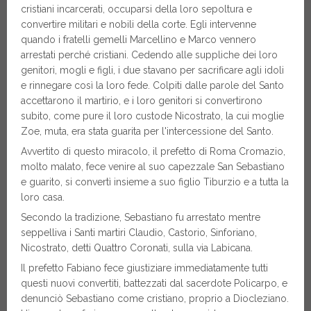
cristiani incarcerati, occuparsi della loro sepoltura e
convertire militari e nobili della corte. Egli intervenne
quando i fratelli gemelli Marcellino e Marco vennero
arrestati perché cristiani. Cedendo alle suppliche dei loro
genitori, mogli e figli, i due stavano per sacrificare agli idoli
e rinnegare così la loro fede. Colpiti dalle parole del Santo
accettarono il martirio, e i loro genitori si convertirono
subito, come pure il loro custode Nicostrato, la cui moglie
Zoe, muta, era stata guarita per l'intercessione del Santo.
Avvertito di questo miracolo, il prefetto di Roma Cromazio,
molto malato, fece venire al suo capezzale San Sebastiano
e guarito, si convertì insieme a suo figlio Tiburzio e a tutta la
loro casa.
Secondo la tradizione, Sebastiano fu arrestato mentre
seppelliva i Santi martiri Claudio, Castorio, Sinforiano,
Nicostrato, detti Quattro Coronati, sulla via Labicana.
Il prefetto Fabiano fece giustiziare immediatamente tutti
questi nuovi convertiti, battezzati dal sacerdote Policarpo, e
denunciò Sebastiano come cristiano, proprio a Diocleziano.