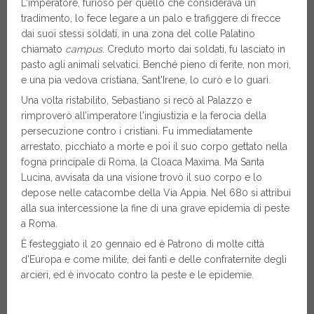
L'imperatore, furioso per quello che considerava un
tradimento, lo fece legare a un palo e trafiggere di frecce
dai suoi stessi soldati, in una zona del colle Palatino
chiamato
campus
. Creduto morto dai soldati, fu lasciato in
pasto agli animali selvatici. Benché pieno di ferite, non morì,
e una pia vedova cristiana, Sant'Irene, lo curò e lo guarì.
Una volta ristabilito, Sebastiano si recò al Palazzo e
rimproverò all’imperatore l'ingiustizia e la ferocia della
persecuzione contro i cristiani. Fu immediatamente
arrestato, picchiato a morte e poi il suo corpo gettato nella
fogna principale di Roma, la Cloaca Maxima. Ma Santa
Lucina, avvisata da una visione trovò il suo corpo e lo
depose nelle catacombe della Via Appia. Nel 680 si attribuì
alla sua intercessione la fine di una grave epidemia di peste
a Roma.
È festeggiato il 20 gennaio ed è Patrono di molte città
d'Europa e come milite, dei fanti e delle confraternite degli
arcieri, ed è invocato contro la peste e le epidemie.