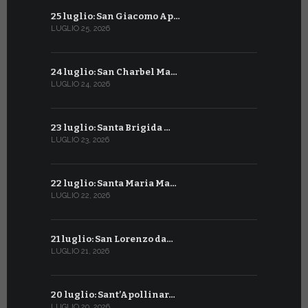
25 luglio: San Giacomo Ap…
25 giugno:
LUGLIO 25, 2026
GIUGNO 25, 2
24 luglio: San Charbel Ma…
24 giugno:
LUGLIO 24, 2026
GIUGNO 24, 2
23 luglio: Santa Brigida …
23 giugno:
LUGLIO 23, 2026
GIUGNO 23, 2
22 luglio: Santa Maria Ma…
22 giugno:
LUGLIO 22, 2026
GIUGNO 22, 2
21 luglio: San Lorenzo da…
21 giugno:
LUGLIO 21, 2026
GIUGNO 21, 2
20 luglio: Sant’Apollinar…
20 giugno:
LUGLIO 20, 2026
GIUGNO 20, 2