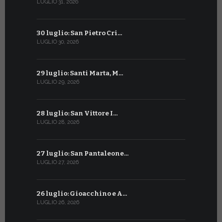
LUGLIO 31, 2026
LUGLIO 1, 202
30 luglio: San Pietro Cri…
30 giugno:
LUGLIO 30, 2026
GIUGNO 30, 2
29 luglio: Santi Marta, M…
29 giugno:
LUGLIO 29, 2026
GIUGNO 29, 2
28 luglio: San Vittore I…
28 giugno:
LUGLIO 28, 2026
GIUGNO 28, 2
27 luglio: San Pantaleone…
27 giugno: 
LUGLIO 27, 2026
GIUGNO 27, 2
26 luglio: Gioacchino e A…
26 giugno:
LUGLIO 26, 2026
GIUGNO 26, 2