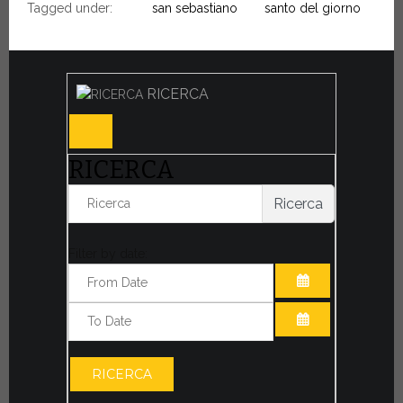
Tagged under:
san sebastiano
santo del giorno
RICERCA
RICERCA
Ricerca
Filter by date:
APRI IL CALE
APRI IL CALE
RICERCA