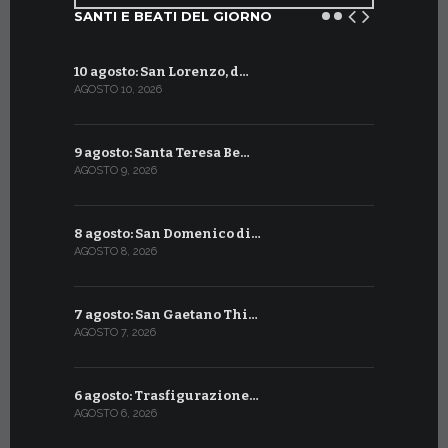
SANTI E BEATI DEL GIORNO
10 agosto: San Lorenzo, d…
11 luglio: 
AGOSTO 10, 2026
LUGLIO 11, 20
9 agosto: Santa Teresa Be…
10 luglio: 
AGOSTO 9, 2026
LUGLIO 10, 20
8 agosto: San Domenico di…
9 luglio: 
AGOSTO 8, 2026
LUGLIO 9, 20
7 agosto: San Gaetano Thi…
8 luglio: 
AGOSTO 7, 2026
LUGLIO 8, 20
6 agosto: Trasfigurazione…
7 luglio: 
AGOSTO 6, 2026
LUGLIO 7, 202