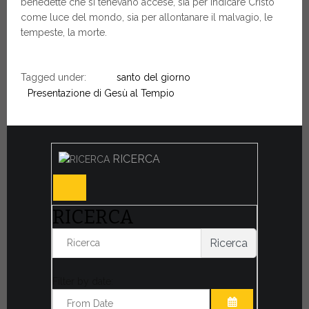
benedette che si tenevano accese, sia per indicare Cristo
come luce del mondo, sia per allontanare il malvagio, le
tempeste, la morte.
Tagged under:
santo del giorno
Presentazione di Gesù al Tempio
RICERCA
RICERCA
Ricerca
Filter by date: