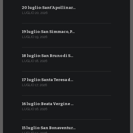
20 luglio: Sant’Apollinar…
20 giugno:
LUGLIO 20, 2026
GIUGNO 20, 2
19 luglio: San Simmaco, P…
17 giugno:
LUGLIO 19, 2026
GIUGNO 17, 2
18 luglio: San Bruno di S…
16 giugno:
LUGLIO 18, 2026
GIUGNO 16, 2
17 luglio: Santa Teresa d…
15 giugno:
LUGLIO 17, 2026
GIUGNO 15, 2
16 luglio: Beata Vergine …
13 giugno
LUGLIO 16, 2026
GIUGNO 13, 2
15 luglio: San Bonaventur…
12 giugno: