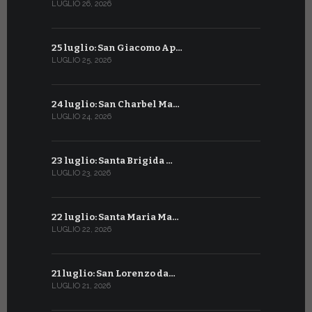
LUGLIO 26, 2026
GIUGNO 26, 2
25 luglio: San Giacomo Ap…
25 giugno:
LUGLIO 25, 2026
GIUGNO 25, 2
24 luglio: San Charbel Ma…
24 giugno:
LUGLIO 24, 2026
GIUGNO 24, 2
23 luglio: Santa Brigida …
23 giugno:
LUGLIO 23, 2026
GIUGNO 23, 2
22 luglio: Santa Maria Ma…
22 giugno:
LUGLIO 22, 2026
GIUGNO 22, 2
21 luglio: San Lorenzo da…
21 giugno:
LUGLIO 21, 2026
GIUGNO 21, 2