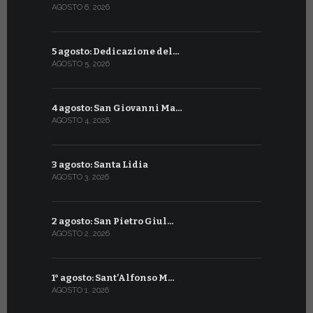
AGOSTO 6, 2026
LUGLIO 7, 202
5 agosto: Dedicazione del…
6 luglio: S
AGOSTO 5, 2026
LUGLIO 6, 20
4 agosto: San Giovanni Ma…
5 luglio: 
AGOSTO 4, 2026
LUGLIO 5, 20
3 agosto: Santa Lidia
4 luglio: S
AGOSTO 3, 2026
LUGLIO 4, 20
2 agosto: San Pietro Giul…
3 luglio: 
AGOSTO 2, 2026
LUGLIO 3, 202
1° agosto: Sant’Alfonso M…
2 luglio: 
AGOSTO 1, 2026
LUGLIO 2, 20