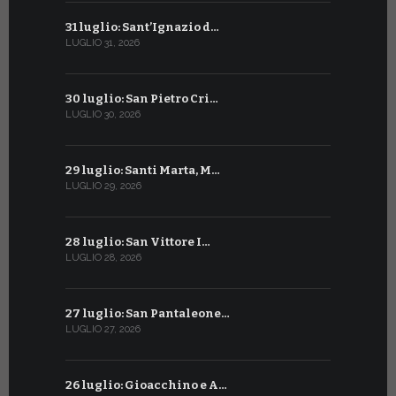
31 luglio: Sant’Ignazio d…
1° luglio: 
LUGLIO 31, 2026
LUGLIO 1, 202
30 luglio: San Pietro Cri…
30 giugno:
LUGLIO 30, 2026
GIUGNO 30, 2
29 luglio: Santi Marta, M…
29 giugno:
LUGLIO 29, 2026
GIUGNO 29, 2
28 luglio: San Vittore I…
28 giugno:
LUGLIO 28, 2026
GIUGNO 28, 2
27 luglio: San Pantaleone…
27 giugno: 
LUGLIO 27, 2026
GIUGNO 27, 2
26 luglio: Gioacchino e A…
26 giugno: