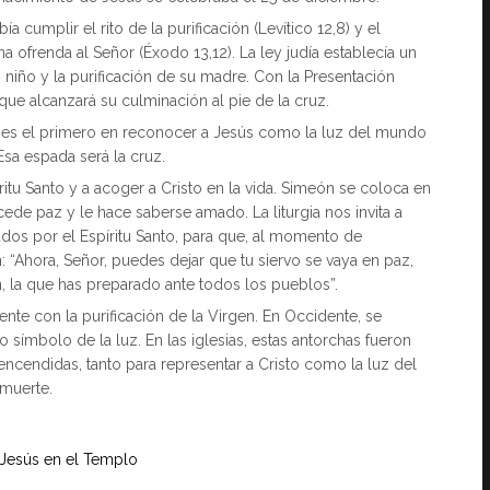
 cumplir el rito de la purificación (Levítico 12,8) y el
 ofrenda al Señor (Éxodo 13,12). La ley judía establecía un
niño y la purificación de su madre. Con la Presentación
que alcanzará su culminación al pie de la cruz.
n es el primero en reconocer a Jesús como la luz del mundo
Esa espada será la cruz.
píritu Santo y a acoger a Cristo en la vida. Simeón se coloca en
ede paz y le hace saberse amado. La liturgia nos invita a
iados por el Espíritu Santo, para que, al momento de
Ahora, Señor, puedes dejar que tu siervo se vaya en paz,
n, la que has preparado ante todos los pueblos”.
ente con la purificación de la Virgen. En Occidente, se
ímbolo de la luz. En las iglesias, estas antorchas fueron
cendidas, tanto para representar a Cristo como la luz del
 muerte.
 Jesús en el Templo