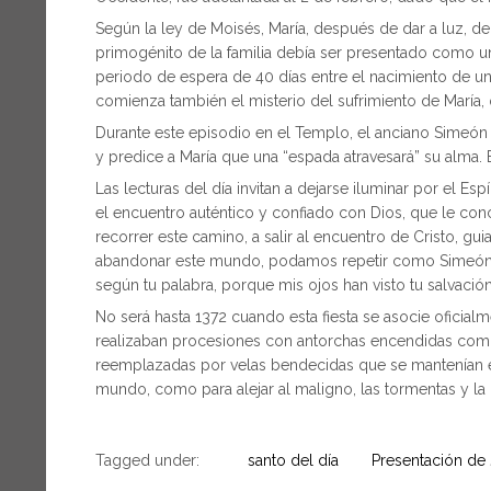
Según la ley de Moisés, María, después de dar a luz, debía
primogénito de la familia debía ser presentado como una
periodo de espera de 40 días entre el nacimiento de un 
comienza también el misterio del sufrimiento de María, 
Durante este episodio en el Templo, el anciano Simeó
y predice a María que una “espada atravesará” su alma. 
Las lecturas del día invitan a dejarse iluminar por el Es
el encuentro auténtico y confiado con Dios, que le conc
recorrer este camino, a salir al encuentro de Cristo, gu
abandonar este mundo, podamos repetir como Simeón: “
según tu palabra, porque mis ojos han visto tu salvació
No será hasta 1372 cuando esta fiesta se asocie oficialm
realizaban procesiones con antorchas encendidas como s
reemplazadas por velas bendecidas que se mantenían en
mundo, como para alejar al maligno, las tormentas y la
Tagged under:
santo del día
Presentación de