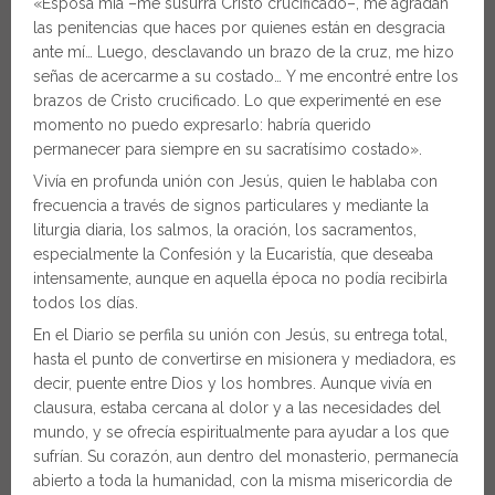
«Esposa mía –me susurra Cristo crucificado–, me agradan
las penitencias que haces por quienes están en desgracia
ante mí… Luego, desclavando un brazo de la cruz, me hizo
señas de acercarme a su costado… Y me encontré entre los
brazos de Cristo crucificado. Lo que experimenté en ese
momento no puedo expresarlo: habría querido
permanecer para siempre en su sacratísimo costado».
Vivía en profunda unión con Jesús, quien le hablaba con
frecuencia a través de signos particulares y mediante la
liturgia diaria, los salmos, la oración, los sacramentos,
especialmente la Confesión y la Eucaristía, que deseaba
intensamente, aunque en aquella época no podía recibirla
todos los días.
En el Diario se perfila su unión con Jesús, su entrega total,
hasta el punto de convertirse en misionera y mediadora, es
decir, puente entre Dios y los hombres. Aunque vivía en
clausura, estaba cercana al dolor y a las necesidades del
mundo, y se ofrecía espiritualmente para ayudar a los que
sufrían. Su corazón, aun dentro del monasterio, permanecía
abierto a toda la humanidad, con la misma misericordia de