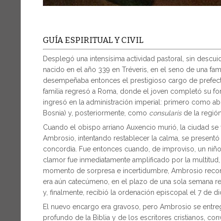
GUÍA ESPIRITUAL Y CIVIL
Desplegó una intensísima actividad pastoral, sin descuid
nacido en el año 339 en Tréveris, en el seno de una fami
desempeñaba entonces el prestigioso cargo de prefecto d
familia regresó a Roma, donde el joven completó su for
ingresó en la administración imperial: primero como abo
Bosnia) y, posteriormente, como
consularis
de la región
Cuando el obispo arriano Auxencio murió, la ciudad se v
Ambrosio, intentando restablecer la calma, se presentó 
concordia. Fue entonces cuando, de improviso, un niñ
clamor fue inmediatamente amplificado por la multitud,
momento de sorpresa e incertidumbre, Ambrosio recono
era aún catecúmeno, en el plazo de una sola semana reci
y, finalmente, recibió la ordenación episcopal el 7 de d
El nuevo encargo era gravoso, pero Ambrosio se entreg
profundo de la Biblia y de los escritores cristianos, con