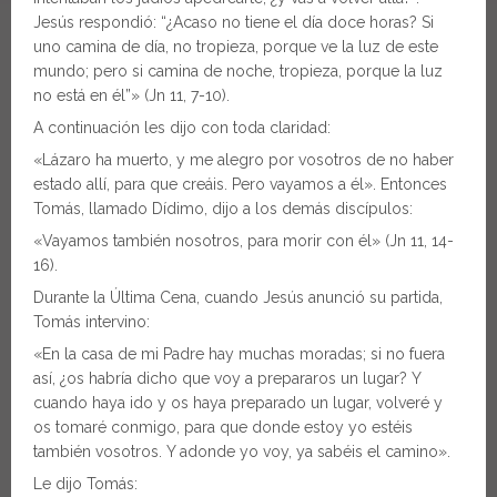
Jesús respondió: “¿Acaso no tiene el día doce horas? Si
uno camina de día, no tropieza, porque ve la luz de este
mundo; pero si camina de noche, tropieza, porque la luz
no está en él”» (Jn 11, 7-10).
A continuación les dijo con toda claridad:
«Lázaro ha muerto, y me alegro por vosotros de no haber
estado allí, para que creáis. Pero vayamos a él». Entonces
Tomás, llamado Dídimo, dijo a los demás discípulos:
«Vayamos también nosotros, para morir con él» (Jn 11, 14-
16).
Durante la Última Cena, cuando Jesús anunció su partida,
Tomás intervino:
«En la casa de mi Padre hay muchas moradas; si no fuera
así, ¿os habría dicho que voy a prepararos un lugar? Y
cuando haya ido y os haya preparado un lugar, volveré y
os tomaré conmigo, para que donde estoy yo estéis
también vosotros. Y adonde yo voy, ya sabéis el camino».
Le dijo Tomás: