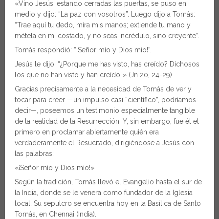
«Vino Jesús, estando cerradas las puertas, se puso en
medio y dijo: “La paz con vosotros”. Luego dijo a Tomás:
“Trae aquí tu dedo, mira mis manos; extiende tu mano y
métela en mi costado, y no seas incrédulo, sino creyente”.
Tomás respondió: “¡Señor mío y Dios mío!”.
Jesús le dijo: “¿Porque me has visto, has creído? Dichosos
los que no han visto y han creído”» (Jn 20, 24-29).
Gracias precisamente a la necesidad de Tomás de ver y
tocar para creer —un impulso casi “científico”, podríamos
decir—, poseemos un testimonio especialmente tangible
de la realidad de la Resurrección. Y, sin embargo, fue él el
primero en proclamar abiertamente quién era
verdaderamente el Resucitado, dirigiéndose a Jesús con
las palabras:
«¡Señor mío y Dios mío!»
Según la tradición, Tomás llevó el Evangelio hasta el sur de
la India, donde se le venera como fundador de la Iglesia
local. Su sepulcro se encuentra hoy en la Basílica de Santo
Tomás, en Chennai (India).