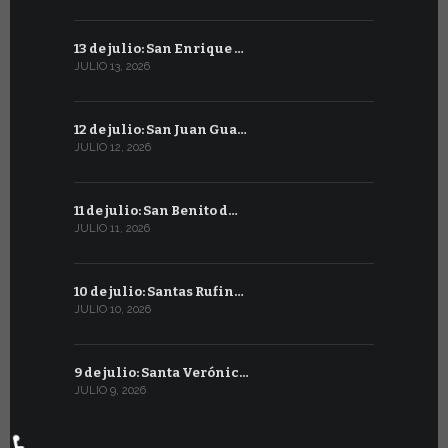
13 de julio: San Enrique …
13 de juni
JULIO 13, 2026
JUNIO 13, 202
12 de julio: San Juan Gua…
12 de junio
JULIO 12, 2026
JUNIO 12, 202
11 de julio: San Benito d…
11 de juni
JULIO 11, 2026
JUNIO 11, 202
10 de julio: Santas Rufin…
10 de junio
JULIO 10, 2026
JUNIO 10, 202
9 de julio: Santa Verónic…
9 de junio
JULIO 9, 2026
JUNIO 9, 2026