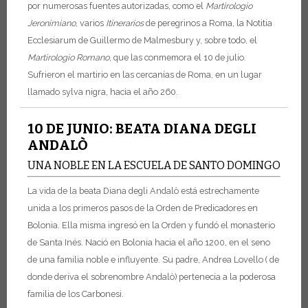
por numerosas fuentes autorizadas, como el
Martirologio
Jeronimiano
, varios
Itinerarios
de peregrinos a Roma, la Notitia
Ecclesiarum de Guillermo de Malmesbury y, sobre todo, el
Martirologio Romano
, que las conmemora el 10 de julio.
Sufrieron el martirio en las cercanías de Roma, en un lugar
llamado sylva nigra, hacia el año 260.
10 DE JUNIO: BEATA DIANA DEGLI
ANDALÒ
UNA NOBLE EN LA ESCUELA DE SANTO DOMINGO
La vida de la beata Diana degli Andalò está estrechamente
unida a los primeros pasos de la Orden de Predicadores en
Bolonia. Ella misma ingresó en la Orden y fundó el monasterio
de Santa Inés. Nació en Bolonia hacia el año 1200, en el seno
de una familia noble e influyente. Su padre, Andrea Lovello ( de
donde deriva el sobrenombre Andalò) pertenecía a la poderosa
familia de los Carbonesi.