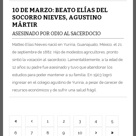
10 DE MARZO: BEATO ELÍAS DEL
SOCORRO NIEVES, AGUSTINO
MÁRTIR
ASESINADO POR ODIO AL SACERDOCIO
Matteo Elías Nieves nació en Yuriria, Guanajuato, México, el 21
de septiembre de 1882. Hijo de modestos agricultores, pronto
sintió la vocación al sacerdocio. Lamentablemente, a la edad de
12 años su padre fue asesinado y tuvo que abandonar los
estudios para poder mantener a su familia.
En 1903 logró
ingresar en el colegio agustino de Yuriria, a pesar de carecer de
recursos económicos y de sufrir una salud frágil.
1
2
3
4
5
6
7
8
9
10