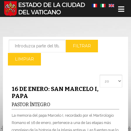
Seleccione su idioma
Introduzca parte del título
FILTRAR
LIMPIAR
Cantidad a most
16 DE ENERO: SAN MARCELO I,
PAPA
PASTOR ÍNTEGRO
La memoria del papa Marcelo I, recordado por el Martirologio
Romano el 16 de enero, pertenece a una de las etapas más
complejas de la historia de la Iglesia antigua. Las fuentes que lo