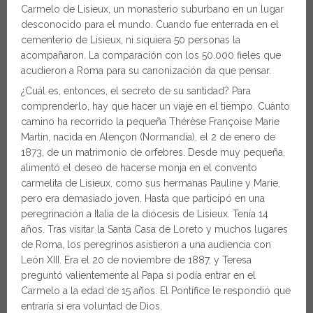
Carmelo de Lisieux, un monasterio suburbano en un lugar
desconocido para el mundo. Cuando fue enterrada en el
cementerio de Lisieux, ni siquiera 50 personas la
acompañaron. La comparación con los 50.000 fieles que
acudieron a Roma para su canonización da que pensar.
¿Cuál es, entonces, el secreto de su santidad? Para
comprenderlo, hay que hacer un viaje en el tiempo. Cuánto
camino ha recorrido la pequeña Thérèse Françoise Marie
Martin, nacida en Alençon (Normandía), el 2 de enero de
1873, de un matrimonio de orfebres. Desde muy pequeña,
alimentó el deseo de hacerse monja en el convento
carmelita de Lisieux, como sus hermanas Pauline y Marie,
pero era demasiado joven. Hasta que participó en una
peregrinación a Italia de la diócesis de Lisieux. Tenía 14
años. Tras visitar la Santa Casa de Loreto y muchos lugares
de Roma, los peregrinos asistieron a una audiencia con
León XIII. Era el 20 de noviembre de 1887, y Teresa
preguntó valientemente al Papa si podía entrar en el
Carmelo a la edad de 15 años. El Pontífice le respondió que
entraría si era voluntad de Dios.