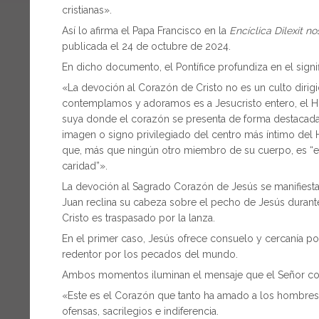
cristianas».
Así lo afirma el Papa Francisco en la
Encíclica Dilexit n
publicada el 24 de octubre de 2024.
En dicho documento, el Pontífice profundiza en el signi
«La devoción al Corazón de Cristo no es un culto dirig
contemplamos y adoramos es a Jesucristo entero, el 
suya donde el corazón se presenta de forma destacada
imagen o signo privilegiado del centro más íntimo del 
que, más que ningún otro miembro de su cuerpo, es “el 
caridad”».
La devoción al Sagrado Corazón de Jesús se manifiesta
Juan reclina su cabeza sobre el pecho de Jesús durante
Cristo es traspasado por la lanza.
En el primer caso, Jesús ofrece consuelo y cercanía po
redentor por los pecados del mundo.
Ambos momentos iluminan el mensaje que el Señor conf
«Este es el Corazón que tanto ha amado a los hombres,
ofensas, sacrilegios e indiferencia.