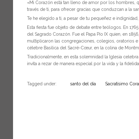
«Mi Corazón está tan lleno de amor por los hombres, q
través de ti, para ofrecer gracias que conduzcan a la san
Te he elegido a ti, a pesar de tu pequeñez e indignida
Esta fiesta fue objeto de debate entre teólogos. En 176
del Sagrado Corazón. Fue el Papa Pío IX quien, en 1856, 
multiplicaron las congregaciones, colegios, oratorios e
célebre Basílica del Sacré-Cœur, en la colina de Montmar
Tradicionalmente, en esta solemnidad la Iglesia celebra
invita a rezar de manera especial por la vida y la fidelid
Tagged under:
santo del día
Sacratísimo Cor