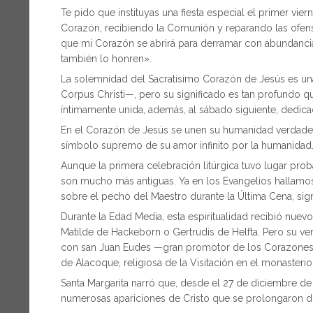
Te pido que instituyas una fiesta especial el primer vie
Corazón, recibiendo la Comunión y reparando las ofens
que mi Corazón se abrirá para derramar con abundancia
también lo honren».
La solemnidad del Sacratísimo Corazón de Jesús es una 
Corpus Christi—, pero su significado es tan profundo qu
íntimamente unida, además, al sábado siguiente, dedic
En el Corazón de Jesús se unen su humanidad verdadera
símbolo supremo de su amor infinito por la humanidad
Aunque la primera celebración litúrgica tuvo lugar prob
son mucho más antiguas. Ya en los Evangelios hallamos
sobre el pecho del Maestro durante la Última Cena, sig
Durante la Edad Media, esta espiritualidad recibió nue
Matilde de Hackeborn o Gertrudis de Helfta. Pero su ve
con san Juan Eudes —gran promotor de los Corazones d
de Alacoque, religiosa de la Visitación en el monasteri
Santa Margarita narró que, desde el 27 de diciembre de
numerosas apariciones de Cristo que se prolongaron dura