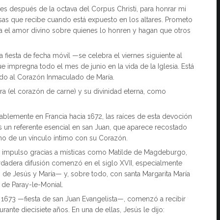
rnes después de la octava del Corpus Christi, para honrar mi
as que recibe cuando está expuesto en los altares. Prometo
 el amor divino sobre quienes lo honren y hagan que otros
fiesta de fecha móvil —se celebra el viernes siguiente al
e impregna todo el mes de junio en la vida de la Iglesia. Está
ado al Corazón Inmaculado de María.
 (el corazón de carne) y su divinidad eterna, como
.
ablemente en Francia hacia 1672, las raíces de esta devoción
 un referente esencial en san Juan, que aparece recostado
no de un vínculo íntimo con su Corazón.
vo impulso gracias a místicas como Matilde de Magdeburgo,
rdadera difusión comenzó en el siglo XVII, especialmente
e Jesús y María— y, sobre todo, con santa Margarita María
o de Paray-le-Monial.
 1673 —fiesta de san Juan Evangelista—, comenzó a recibir
nte diecisiete años. En una de ellas, Jesús le dijo: