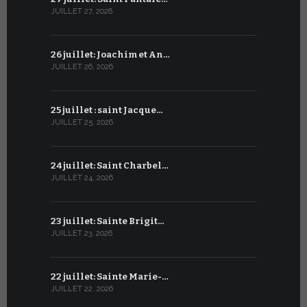
JUILLET 27, 2026
JUIN 26, 2026
26 juillet: Joachim et An…
25 juin : 
JUILLET 26, 2026
JUIN 25, 2026
25 juillet : saint Jacque…
24 juin : N
JUILLET 25, 2026
JUIN 24, 2026
24 juillet: Saint Charbel…
23 juin : S
JUILLET 24, 2026
JUIN 23, 2026
23 juillet: Sainte Brigit…
22 juin : 
JUILLET 23, 2026
JUIN 22, 2026
22 juillet: Sainte Marie-…
21 juin : Sa
JUILLET 22, 2026
JUIN 21, 2026