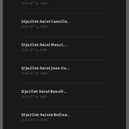
JUILLET 15, 2026
JUIN 15, 2026
14 juillet: Saint Camille…
14 juin : Sa
JUILLET 14, 2026
JUIN 14, 2026
13 juillet: Saint Henri, …
13 juin : 
JUILLET 13, 2026
JUIN 13, 2026
12 juillet: Saint Jean Gu…
12 juin : T
JUILLET 12, 2026
JUIN 12, 2026
11 juillet: Saint Benoît …
11 juin : Sa
JUILLET 11, 2026
JUIN 11, 2026
10 juillet: Sainte Rufine…
10 juin : 
JUILLET 10, 2026
JUIN 10, 2026