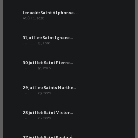
1er août: Saint Alphonse-…
1er juillet
AOÛT 1, 2026
JUILLET 1, 20
31 juillet: Saint Ignace …
30 juin: S
JUILLET 31, 2026
JUIN 30, 2026
30 juillet: Saint Pierre …
29 juin: Sa
JUILLET 30, 2026
JUIN 29, 2026
29 juillet: Saints Marthe…
28 juin : S
JUILLET 29, 2026
JUIN 28, 2026
28 juillet: Saint Victor …
27 juin : S
JUILLET 28, 2026
JUIN 27, 2026
27 juillet: Saint Pantalé…
26 juin : S